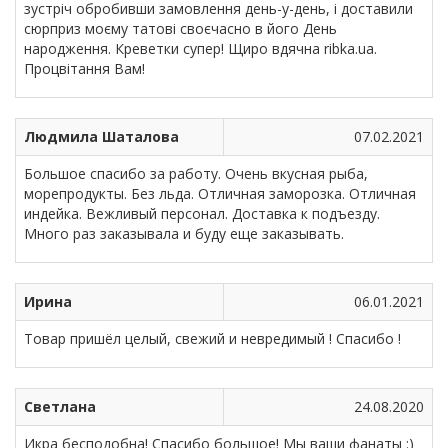
зустріч обробивши замовлення день-у-день, і доставили
сюрприз моєму татові своєчасно в його День
народження. Креветки супер! Щиро вдячна ribka.ua.
Процвітання Вам!
Людмила Шаталова
07.02.2021
Большое спасибо за работу. Очень вкусная рыба,
морепродукты. Без льда. Отличная заморозка. Отличная
индейка. Вежливый персонал. Доставка к подъезду.
Много раз заказывала и буду еще заказывать.
Ирина
06.01.2021
Товар пришёл целый, свежий и невредимый ! Спасибо !
Светлана
24.08.2020
Икра бесподобна! Спасибо большое! Мы ваши фанаты :)