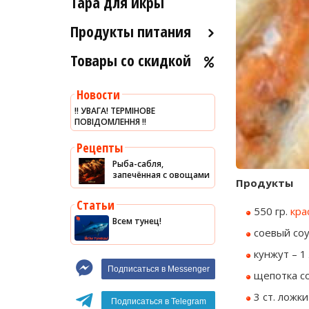
Тара для икры
Рыба холодного и
Морские ежи
горячего копчения
Продукты питания
Мясо гребешка
Товары со скидкой
Оливковое масло
Рапаны
Хумус
Улитки
Новости
Уксус
Устрицы
‼️ УВАГА! ТЕРМІНОВЕ
ПОВІДОМЛЕННЯ ‼️
Сыры
Другое
Соусы
Рецепты
Рыба-сабля,
Сладости
запечённая с овощами
Продукты
Рис
Статьи
550 гр.
кра
Оливки
Всем тунец!
соевый соу
Мясные изделия
кунжут – 1
Макароны
Подписаться в Messenger
щепотка со
Вино
3 ст. ложк
Кофе
Белое вино
Подписаться в Telegram