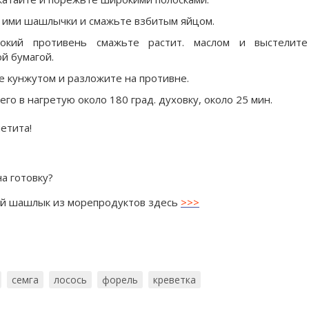
 ими шашлычки и смажьте взбитым яйцом.
окий противень смажьте растит. маслом и выстелите
й бумагой.
 кунжутом и разложите на противне.
его в нагретую около 180 град. духовку, около 25 мин.
етита!
а готовку?
ый шашлык из морепродуктов здесь
>>>
семга
лосось
форель
креветка