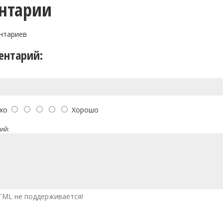
нтарии
нтариев
ентарий:
хо
Хорошо
ий:
ML не поддерживается!