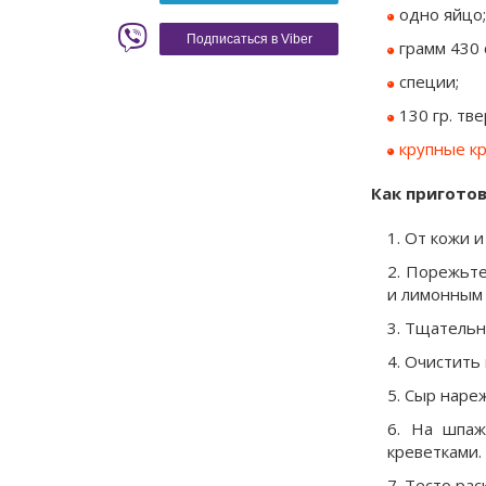
одно яйцо;
Красное вино
Blaser
Подписаться в Viber
грамм 430 
специи;
130 гр. тв
крупные к
Как пригото
От кожи и
Порежьте 
и лимонным 
Тщательно
Очистить
Сыр нареж
На шпаж
креветками.
Тесто рас