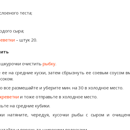
слоеного теста;
ердого сыра;
реветки
– штук 20.
вить
 шкурочки очистить
рыбку
.
ее на средние куски, затем сбрызнуть ее соевым соусом в
соком.
 все размешайте и уберите мин. на 30 в холодное место.
креветки
и тоже отправьте в холодное место.
ьте на средние кубики.
ки натяните, чередуя, кусочки рыбы с сыром и очище
катайте и порежьте широкими полосками.