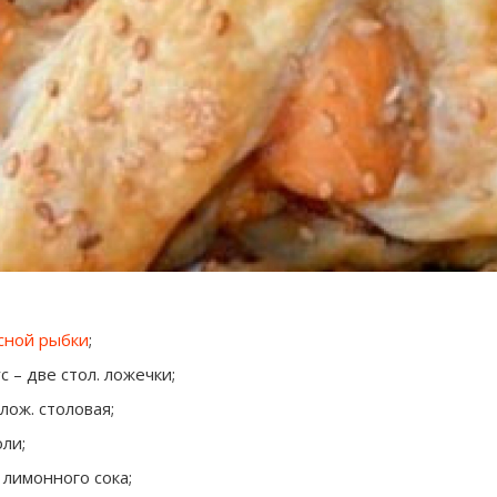
сной рыбки
;
с – две стол. ложечки;
 лож. столовая;
ли;
и лимонного сока;