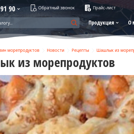
 91 90
Обратный звонок
Прайс-лист
Продукция
О 
зин морепродуктов
Новости
Рецепты
Шашлык из мореп
ык из морепродуктов