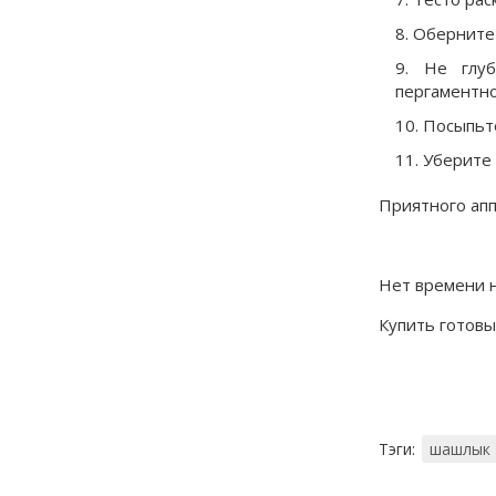
Оберните
Не глуб
пергаментно
Посыпьте
Уберите 
Приятного апп
Нет времени н
Купить готов
Тэги:
шашлык