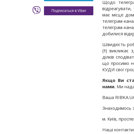
Щодо телегра
Красное вино
Blaser
відреагувати,
Подписаться в Viber
має місце дом
телеграм-кан
телеграм-кана
добилися відк
Швидкість роб
(!!) викликає
ділків сподіва
що просимо н
КУДИ свої гро
Якщо Ви ст
нами.
Ми надам
Ваша RIBKA.U
Знаходимось 
м. Київ, просп
Наші контакти