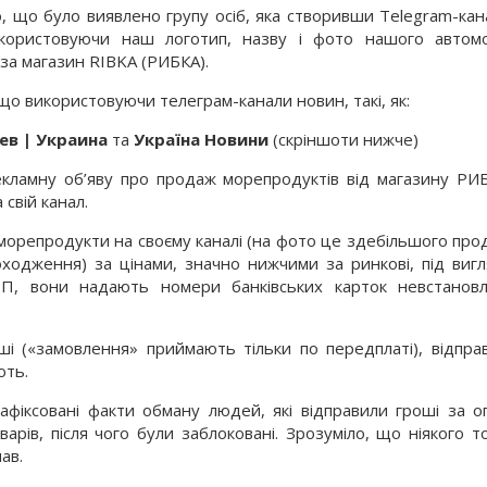
 що було виявлено групу осіб, яка створивши Telegram-кан
користовуючи наш логотип, назву і фото нашого автомо
за магазин RIBKA (РИБКА).
що використовуючи телеграм-канали новин, такі, як:
ев | Украина
та
Україна Новини
(скріншоти нижче)
екламну об’яву про продаж морепродуктів від магазину РИ
 свій канал.
репродукти на своєму каналі (на фото це здебільшого про
оходження) за цінами, значно нижчими за ринкові, під виг
ОП, вони надають номери банківських карток невстанов
і («замовлення» приймають тільки по передплаті), відпра
ють.
фіксовані факти обману людей, які відправили гроші за о
варів, після чого були заблоковані. Зрозуміло, що ніякого т
ав.