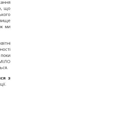
хання
о, що
ького
 вище
ож ми
вітні
ності
 поки
УМІЛО
ься.
ся з
ії.