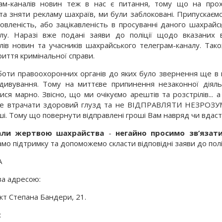
м-каналів новин теж в нас є питання, тому що на про
 та зняти рекламу шахраїв, ми були заблоковані. Припускаєм
овленість, або зацікавленість в просуванні даного шахрайс
алу. Наразі вже подані заяви до поліції щодо вказаних
лів новин та учасників шахрайського телеграм-каналу. Так
риття кримінальної справи.
оти правоохоронних органів до яких було звернення ще в к
 здивування. Тому на миттєве припинення незаконної діяль
тися марно. Звісно, що ми очікуємо арештів та розстрілів... а
е втрачати здоровий глузд та не ВІДПРАВЛЯТИ НЕЗРОЗ
ші. Тому що повернути відправлені гроші Вам навряд чи вдаст
али жертвою шахрайства
-
негайно просимо зв’язати
о підтримку та допоможемо скласти відповідні заяви до поліц
A
за адресою:
ект Степана Бандери, 21.
: