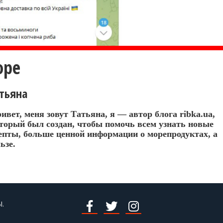
оре
тьяна
ивет, меня зовут Татьяна, я — автор блога ribka.ua,
торый был создан, чтобы помочь всем узнать новые
епты, больше ценной информации о морепродуктах, а
льзе.
.