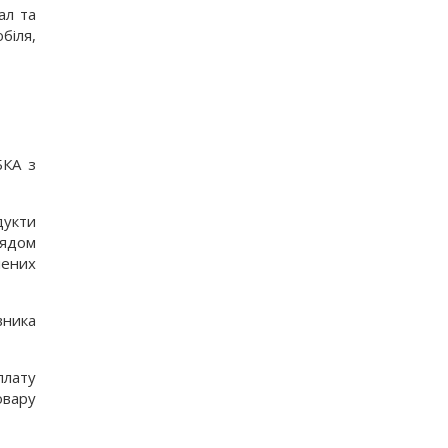
ал та
біля,
БКА з
дукти
лядом
лених
вника
плату
овару