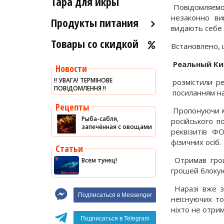
Тара для икры
Рыба холодного и
Повідомляємо,
Морские ежи
горячего копчения
незаконно ви
Продукты питания
видають себе 
Мясо гребешка
Товары со скидкой
Оливковое масло
Рапаны
Встановлено, 
Хумус
Улитки
Реальный Ки
Новости
Уксус
Устрицы
‼️ УВАГА! ТЕРМІНОВЕ
розмістили р
ПОВІДОМЛЕННЯ ‼️
Сыры
посиланням на
Другое
Соусы
Рецепты
Пропонуючи мо
Рыба-сабля,
Сладости
російського п
запечённая с овощами
реквізитів Ф
Рис
фізичних осіб.
Статьи
Оливки
Отримав грош
Всем тунец!
Мясные изделия
грошей блоку
Макароны
Наразі вже за
Подписаться в Messenger
неіснуючих то
Вино
ніхто не отрим
Кофе
Белое вино
Подписаться в Telegram