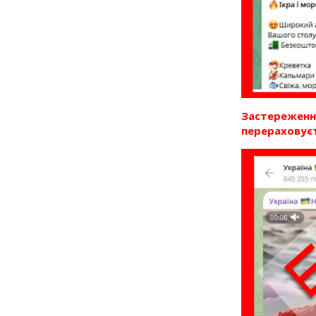
Застереження
перераховуєт