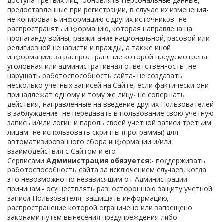
доступа третьих лиц- обновлять Персональные данные,
предоставленные при регистрации, в случае их изменения-
не копировать информацию с других источников- не
распространять информацию, которая направлена на
пропаганду войны, разжигание национальной, расовой или
религиозной ненависти и вражды, а также иной
информации, за распространение которой предусмотрена
уголовная или административная ответственность- не
нарушать работоспособность сайта- не создавать
несколько учётных записей на Сайте, если фактически они
принадлежат одному и тому же лицу- не совершать
действия, направленные на введение других Пользователей
в заблуждение- не передавать в пользование свою учетную
запись и/или логин и пароль своей учетной записи третьим
лицам- не использовать скрипты (программы) для
автоматизированного сбора информации и/или
взаимодействия с Сайтом и его
Сервисами
Администрация обязуется:
- поддерживать
работоспособность сайта за исключением случаев, когда
это невозможно по независящим от Администрации
причинам.- осуществлять разностороннюю защиту учетной
записи Пользователя- защищать информацию,
распространение которой ограничено или запрещено
законами путем вынесения предупреждения либо