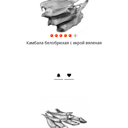
9
Камбала белобрюхая с икрой вяленая