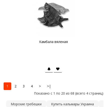
Камбала вяленая
1
2
3
4
>
>|
Показано с 1 по 20 из 68 (всего 4 страниц)
Морские гребешки
Купить кальмары Украина
О