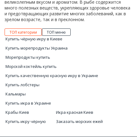
великолепным вкусом и ароматом. В рыбе содержится
много полезных веществ, укрепляющих здоровье человека
и предотвращающих развитие многих заболеваний, как в
зрелом возрасте, так и в преклонном.
ТОП категории
ТОП меню
Купить чёрную икру в Киеве
Купить морепродукты Украина
Морепродукты купить
Морской коктейль купить
Купить качественную красную икру в Украине
Купить лобстеры
Кальмары
Купить икра в Украине
Крабы Киев
Икра красная Киев
Купить икру чёрную
Заказать морских ежей
Цены на красную икру
Цена на икру красную