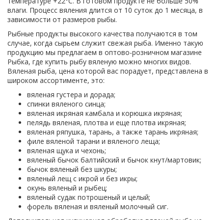
температуре +22°С. В готовом продукте не больше 50%
влаги. Процесс вяления длится от 10 суток до 1 месяца, в
зависимости от размеров рыбы.
Рыбные продукты высокого качества получаются в том
случае, когда сырьем служит свежая рыба. Именно такую
продукцию мы предлагаем в оптово-розничном магазине
Рыбка, где купить рыбу вяленую можно многих видов.
Вяленая рыба, цена которой вас порадует, представлена в
широком ассортименте, это:
вяленая густера и дорада;
спинки вяленого синца;
вяленая икряная камбала и корюшка икряная;
пелядь вяленая, плотва и еще плотва икряная;
вяленая ряпушка, тарань, а также тарань икряная;
филе вяленой тарани и вяленого леща;
вяленая щука и чехонь;
вяленый бычок балтийский и бычок кнут/мартовик;
бычок вяленый без шкуры;
вяленый лещ с икрой и без икры;
окунь вяленый и рыбец;
вяленый судак потрошеный и целый;
форель вяленая и вяленый молочный сиг.