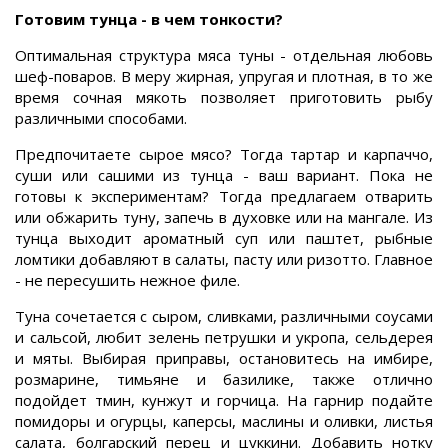
Готовим тунца - в чем тонкости?
Оптимальная структура мяса туны - отдельная любовь
шеф-поваров. В меру жирная, упругая и плотная, в то же
время сочная мякоть позволяет приготовить рыбу
различными способами.
Предпочитаете сырое мясо? Тогда тартар и карпаччо,
суши или сашими из тунца - ваш вариант. Пока не
готовы к экспериментам? Тогда предлагаем отварить
или обжарить туну, запечь в духовке или на мангале. Из
тунца выходит ароматный суп или паштет, рыбные
ломтики добавляют в салаты, пасту или ризотто. Главное
- не пересушить нежное филе.
Туна сочетается с сыром, сливками, различными соусами
и сальсой, любит зелень петрушки и укропа, сельдерея
и мяты. Выбирая приправы, остановитесь на имбире,
розмарине, тимьяне и базилике, также отлично
подойдет тмин, кунжут и горчица. На гарнир подайте
помидоры и огурцы, каперсы, маслины и оливки, листья
салата, болгарский перец и цуккини. Добавить нотку