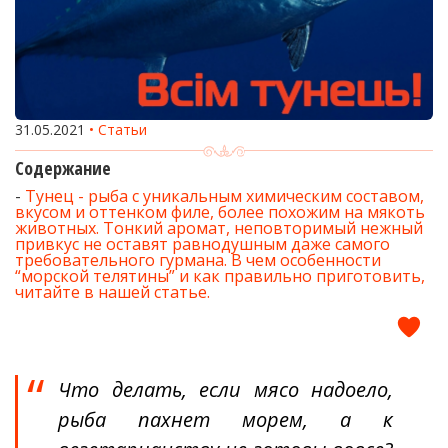
31.05.2021
Статьи
Содержание
Тунец - рыба с уникальным химическим составом,
вкусом и оттенком филе, более похожим на мякоть
животных. Тонкий аромат, неповторимый нежный
привкус не оставят равнодушным даже самого
требовательного гурмана. В чем особенности
“морской телятины” и как правильно приготовить,
читайте в нашей статье.
Что делать, если мясо надоело,
рыба пахнет морем, а к