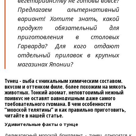
вегетарианству не готовы вовсе?
Предлагаем альтернативный
вариант! Хотите знать, какой
продукт обязательный для
приготовления в столовых
Гарварда? Для кого отдают
отдельный прилавок в крупных
магазинах Японии?
Тунец - рыба с уникальным химическим составом,
вкусом и оттенком филе, более похожим на мякоть
животных. Тонкий аромат, неповторимый нежный
привкус не оставят равнодушным даже самого
требовательного гурмана. В чем особенности
“морской телятины” и как правильно приготовить,
читайте в нашей статье.
Удивительные факты о тунце
Деликатесный морской бриллиант - тунец относится к