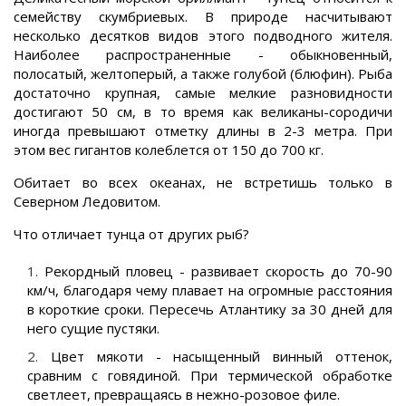
семейству скумбриевых. В природе насчитывают
несколько десятков видов этого подводного жителя.
Наиболее распространенные - обыкновенный,
полосатый, желтоперый, а также голубой (блюфин). Рыба
достаточно крупная, самые мелкие разновидности
достигают 50 см, в то время как великаны-сородичи
иногда превышают отметку длины в 2-3 метра. При
этом вес гигантов колеблется от 150 до 700 кг.
Обитает во всех океанах,
не встретишь только в
Северно
м
Ледовито
м
.
Что отличает тунца от других рыб?
Рекордный пловец - развивает скорость до 70-90
км/ч, благодаря чему
плавает на
огромные расстояния
в короткие сроки. Пересечь Атлантику за 30 дней для
него сущие пустяки.
Цвет мякоти - насыщенный винный оттенок,
сравним с говядиной. При термической обработке
светлеет, превращаясь в нежно-розовое филе.