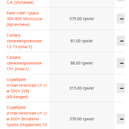
S.A. (Испания)
Кинг клип тушка
300-800 Moscuzza
375.00 грн/кг
(Аргентина)
Салака
свежемороженая
81.00 грн/кг
12-15 (пласт)
Салака
свежемороженая
86.00 грн/кг
15+ (пласт)
Скумбрия
атлантическая с/г с/
315.00 грн/кг
м 500+ SVN
(Исландия)
Скумбрия
атлантическая с/г с/
м 600+ Brodrene
370.00 грн/кг
Sperre (Норвегия) 10