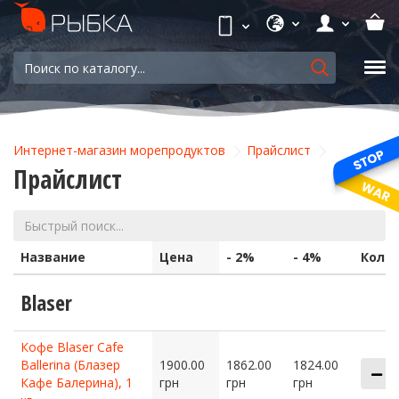
Интернет-магазин морепродуктов
Прайслист
Прайслист
Название
Цена
- 2%
- 4%
Коли
Blaser
Кофе Blaser Cafe
Ballerina (Блазер
1900.00
1862.00
1824.00
Кафе Балерина), 1
грн
грн
грн