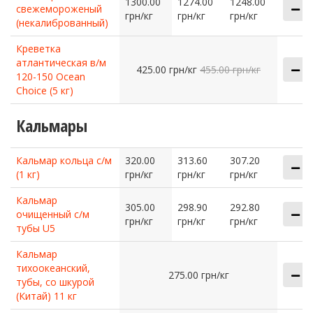
1300.00
1274.00
1248.00
свежемороженый
грн/кг
грн/кг
грн/кг
(некалиброванный)
Креветка
атлантическая в/м
425.00 грн/кг
455.00 грн/кг
120-150 Ocean
Choice (5 кг)
Кальмары
Кальмар кольца с/м
320.00
313.60
307.20
(1 кг)
грн/кг
грн/кг
грн/кг
Кальмар
305.00
298.90
292.80
очищенный с/м
грн/кг
грн/кг
грн/кг
тубы U5
Кальмар
тихоокеанский,
275.00 грн/кг
тубы, со шкурой
(Китай) 11 кг