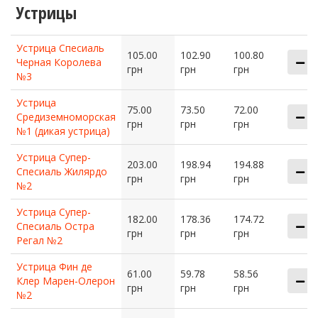
Устрицы
Устрица Спесиаль
105.00
102.90
100.80
Черная Королева
грн
грн
грн
№3
Устрица
75.00
73.50
72.00
Средиземноморская
грн
грн
грн
№1 (дикая устрица)
Устрица Супер-
203.00
198.94
194.88
Спесиаль Жилярдо
грн
грн
грн
№2
Устрица Супер-
182.00
178.36
174.72
Спесиаль Остра
грн
грн
грн
Регал №2
Устрица Фин де
61.00
59.78
58.56
Клер Марен-Олерон
грн
грн
грн
№2