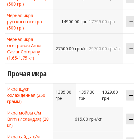
(500 гр.)
Черная икра
русского осетра
14900.00 грн
17799.00 грн
(500 гр.)
Черная икра
осетровая Amur
27500.00 грн/кг
29700.00 грн/кг
Caviar Company
(1,65-1,75 кг)
Прочая икра
Икра щуки
1385.00
1357.30
1329.60
охлажденная (250
грн
грн
грн
грамм)
Икра мойвы с/м
Brim (Исландия) (28
615.00 грн/кг
кг)
Икра сайды с/м