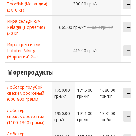
Thorfish (Исландия)
390.00 грн/кг
(3х10 кг)
Икра сельди с/м
Pelagia (Норвегия)
665.00 грн/кг
720.00 грн/кг
(20 кг)
Икра трески с/м
Lofoten Viking
415.00 грн/кг
(Норвегия) 24 кг
Морепродукты
Лобстер голубой
1750.00
1715.00
1680.00
свежемороженый
грн/кг
грн/кг
грн/кг
(600-800 грамм)
Лобстер
1950.00
1911.00
1872.00
свежемороженый
грн/кг
грн/кг
грн/кг
(1100-1300 грамм)
Лобстер