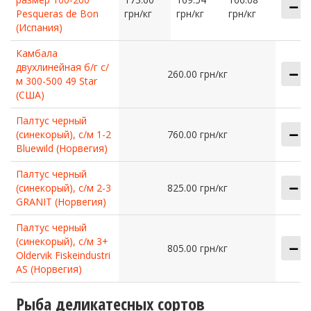
Pesqueras de Bon
грн/кг
грн/кг
грн/кг
(Испания)
Камбала
двухлинейная б/г с/
260.00 грн/кг
м 300-500 49 Star
(США)
Палтус черный
(синекорый), с/м 1-2
760.00 грн/кг
Bluewild (Норвегия)
Палтус черный
(синекорый), с/м 2-3
825.00 грн/кг
GRANIT (Норвегия)
Палтус черный
(синекорый), с/м 3+
805.00 грн/кг
Oldervik Fiskeindustri
AS (Норвегия)
Рыба деликатесных сортов