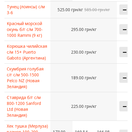
Тунец (лоинсы) с/м
525.00 грн/кг
585.00 грн/кг
3-6
Красный морской
окунь б/г с/м 700-
295.00 грн/кг
1000 Rammi (9 кг)
Корюшка чилийская
с/м 15+ Puerto
230.00 грн/кг
Gaboto (Аргентина)
Скумбрия голубая
с/г с/м 500-1500
189.00 грн/кг
Pelco NZ (Новая
Зеландия)
Ставрида б/г с/м
800-1200 Sanford
225.00 грн/кг
Ltd (Новая
Зеландия)
Хек тушка (Мерлуза)
размер 100-200
173.00
169.54
166.08