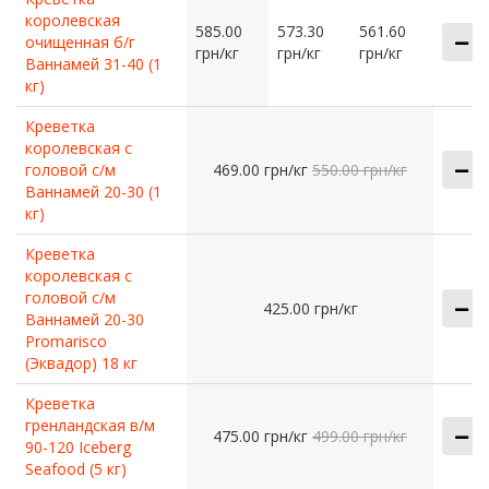
королевская
585.00
573.30
561.60
очищенная б/г
грн/кг
грн/кг
грн/кг
Ваннамей 31-40 (1
кг)
Креветка
королевская с
головой с/м
469.00 грн/кг
550.00 грн/кг
Ваннамей 20-30 (1
кг)
Креветка
королевская с
головой с/м
425.00 грн/кг
Ваннамей 20-30
Promarisco
(Эквадор) 18 кг
Креветка
гренландская в/м
475.00 грн/кг
499.00 грн/кг
90-120 Iceberg
Seafood (5 кг)