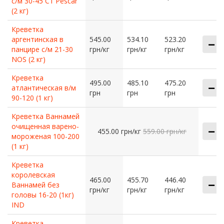
с/м 30-45 C1 Pescar
(2 кг)
Креветка
аргентинская в
545.00
534.10
523.20
панцире с/м 21-30
грн/кг
грн/кг
грн/кг
NOS (2 кг)
Креветка
495.00
485.10
475.20
атлантическая в/м
грн
грн
грн
90-120 (1 кг)
Креветка Ваннамей
очищенная варено-
455.00 грн/кг
559.00 грн/кг
мороженая 100-200
(1 кг)
Креветка
королевская
465.00
455.70
446.40
Ваннамей без
грн/кг
грн/кг
грн/кг
головы 16-20 (1кг)
IND
Креветка