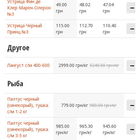
Устрица Фин де
49.00
48.02
47.04
Клер Марен-Олерон
грн
грн
грн
№3
Устрица Черный
115.00
112.70
110.40
Принц №3
грн
грн
грн
Другое
Лангуст с/м 400-600
2999.00 грн/кг
3240.00 грн/кг
Рыба
Палтус черный
(синекорый), тушка
779.00 грн/кг
980.00 грн/кг
с/м 1-2 кг
Палтус черный
985.00
965.30
945.60
(синекорый), тушка
грн/кг
грн/кг
грн/кг
с/м 3-5 кг