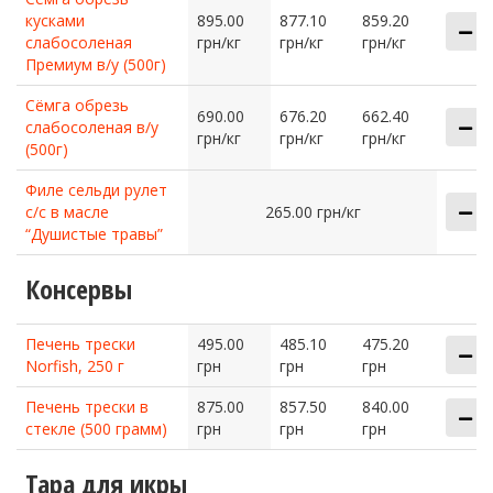
кусками
895.00
877.10
859.20
слабосоленая
грн/кг
грн/кг
грн/кг
Премиум в/у (500г)
Сёмга обрезь
690.00
676.20
662.40
слабосоленая в/у
грн/кг
грн/кг
грн/кг
(500г)
Филе сельди рулет
с/с в масле
265.00 грн/кг
“Душистые травы”
Консервы
Печень трески
495.00
485.10
475.20
Norfish, 250 г
грн
грн
грн
Печень трески в
875.00
857.50
840.00
стекле (500 грамм)
грн
грн
грн
Тара для икры