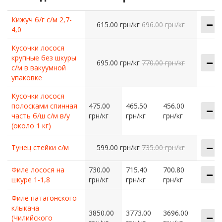
Кижуч б/г с/м 2,7-
615.00 грн/кг
696.00 грн/кг
4,0
Кусочки лосося
крупные без шкуры
695.00 грн/кг
770.00 грн/кг
с/м в вакуумной
упаковке
Кусочки лосося
полосками спинная
475.00
465.50
456.00
часть б/ш с/м в/у
грн/кг
грн/кг
грн/кг
(около 1 кг)
Тунец стейки с/м
599.00 грн/кг
735.00 грн/кг
Филе лосося на
730.00
715.40
700.80
шкуре 1-1,8
грн/кг
грн/кг
грн/кг
Филе патагонского
клыкача
3850.00
3773.00
3696.00
(Чилийского