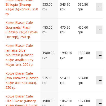
Ethiopia (Блазер
555.00
543.90
532.80
Кафе Эфиопия), 250
грн
грн
грн
гр.
Кофе Blaser Cafe
Gourmets' Plasir
485.00
475.30
465.60
(Блазер Кафе Гурме
грн
грн
грн
Плезир), 250 гр.
Кофе Blaser Cafe
Jamaica Blue
1980.00
1940.40
1900.80
Mountain (Блазер
грн
грн
грн
Кафе Ямайка Блу
Маунтин), 200 гр.
Кофе Blaser Cafe
Java Katakan (Блазер
525.00
514.50
504.00
Кафе Ява Катакан),
грн
грн
грн
250 гр.
Кофе Blaser Cafe
Lilla E Rose (Блазер
1900.00
1862.00
1824.00
Кафе Лилла Е Роуз),
грн
грн
грн