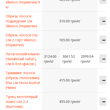
Vikenco (Норвегия) 9
кг
Обрезь лосося
подшкурная с/м
310.00 грн/кг
Vikenco (Норвегия)
Обрезь лосося с/ш
с/м 2 сорт Vikenco
165.00 грн/кг
(Норвегия)
Патагонский клыкач
3124.00
3061.52
2999.04
(Чилийский сибас),
грн/кг
грн/кг
грн/кг
с/м 6-8 кг (фасов.)
Тримминг лосося
(обрезь полосками),
415.00 грн/кг
б/ш с/м Nova Austral
(Чили)
Тунец желтоперый
лоинс с/м 2-4
455.00 грн/кг
(Вьетнам)