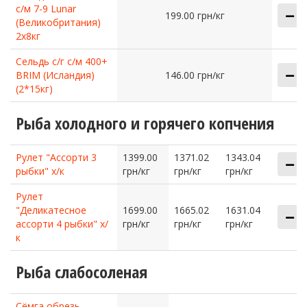
с/м 7-9 Lunar
199.00 грн/кг
(Великобритания)
2х8кг
Сельдь с/г с/м 400+
BRIM (Исландия)
146.00 грн/кг
(2*15кг)
Рыба холодного и горячего копчения
Рулет "Ассорти 3
1399.00
1371.02
1343.04
рыбки" х/к
грн/кг
грн/кг
грн/кг
Рулет
"Деликатесное
1699.00
1665.02
1631.04
ассорти 4 рыбки" х/
грн/кг
грн/кг
грн/кг
к
Рыба слабосоленая
Сёмга обрезь