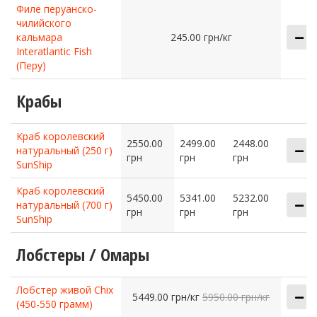
Филе перуанско-
чилийского
кальмара
245.00 грн/кг
Interatlantic Fish
(Перу)
Крабы
Краб королевский
2550.00
2499.00
2448.00
натуральный (250 г)
грн
грн
грн
SunShip
Краб королевский
5450.00
5341.00
5232.00
натуральный (700 г)
грн
грн
грн
SunShip
Лобстеры / Омары
Лобстер живой Chix
5449.00 грн/кг
5950.00 грн/кг
(450-550 грамм)