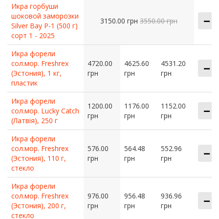
Икра горбуши
шоковой заморозки
3150.00 грн
3550.00 грн
Silver Bay P-1 (500 г)
сорт 1 - 2025
Икра форели
сол.мор. Freshrex
4720.00
4625.60
4531.20
(Эстония), 1 кг,
грн
грн
грн
пластик
Икра форели
1200.00
1176.00
1152.00
сол.мор. Lucky Catch
грн
грн
грн
(Латвія), 250 г
Икра форели
сол.мор. Freshrex
576.00
564.48
552.96
(Эстония), 110 г,
грн
грн
грн
стекло
Икра форели
сол.мор. Freshrex
976.00
956.48
936.96
(Эстония), 200 г,
грн
грн
грн
стекло