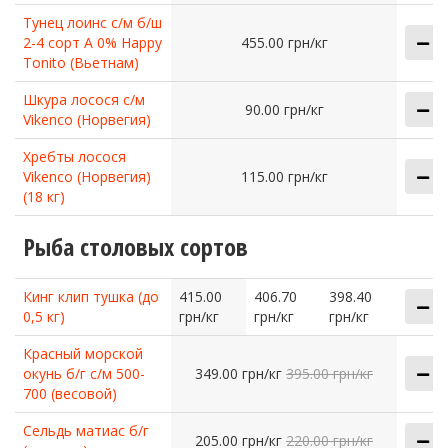
Тунец лоинс с/м б/ш
2-4 сорт А 0% Happy
455.00 грн/кг
Tonito (Вьетнам)
Шкура лосося с/м
90.00 грн/кг
Vikenco (Норвегия)
Хребты лосося
Vikenco (Норвегия)
115.00 грн/кг
(18 кг)
Рыба столовых сортов
Кинг клип тушка (до
415.00
406.70
398.40
0,5 кг)
грн/кг
грн/кг
грн/кг
Красный морской
окунь б/г с/м 500-
349.00 грн/кг
395.00 грн/кг
700 (весовой)
Сельдь матиас б/г
205.00 грн/кг
220.00 грн/кг