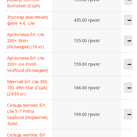
Bornstein (США)
Эсколар (масляная)
435.00 грн/кг
филе 4-6, с/м
Аргентина б/г с/м
200+ Brim
155.00 грн/кг
(Исландия) (16 кг)
Аргентина б/г с/м
200+ Ice Fresh
159.00 грн/кг
Seafood (Исландия)
Минтай б/г с/м 300-
700 49th Star (США)
166.00 грн/кг
(24.95 кг)
Сельдь матиас б/г
с/м 5-7 Prima
199.00 грн/кг
Seafood (Норвегия)
3х5кг
Сельдь матиас б/г