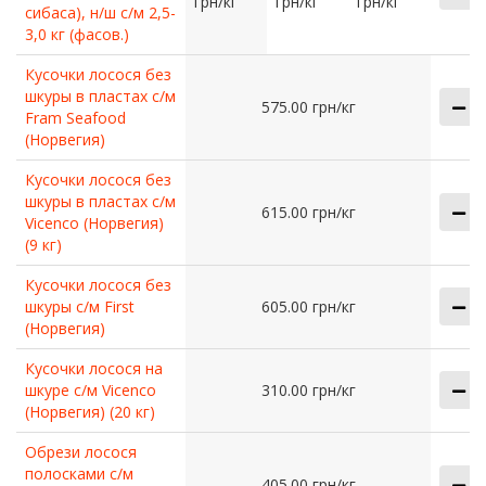
грн/кг
грн/кг
грн/кг
сибаса), н/ш с/м 2,5-
3,0 кг (фасов.)
Кусочки лосося без
шкуры в пластах с/м
575.00 грн/кг
Fram Seafood
(Норвегия)
Кусочки лосося без
шкуры в пластах с/м
615.00 грн/кг
Vicenco (Норвегия)
(9 кг)
Кусочки лосося без
шкуры с/м First
605.00 грн/кг
(Норвегия)
Кусочки лосося на
шкуре с/м Vicenco
310.00 грн/кг
(Норвегия) (20 кг)
Обрези лосося
полосками с/м
405.00 грн/кг