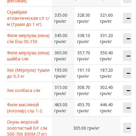
(весовая)
Скумбрия
335.00
328.30
321.60
атлантическая с/г с/
грн/кг
грн/кг
грн/кг
м (тушки до 1 кг)
Филе мерлузы (хека)
345.00
338.10
331.20
с/м б/ш 50-150
грн/кг
грн/кг
грн/кг
Филе мерлузы (хека)
365.00
357.70
350.40
шайба с/м
грн/кг
грн/кг
грн/кг
Хек (Мерлуза) тушки
195.00
191.10
187.20
до 0,3 кг
грн/кг
грн/кг
грн/кг
315.00
308.70
302.40
Хек колбаса с/м
грн/кг
грн/кг
грн/кг
Филе масляной
465.00
455.70
446.40
(эсколар) с/ш 1-2
грн/кг
грн/кг
грн/кг
Окунь морской
золотистый б/г с/м
305.00 грн/кг
500-700 BRIM (7 кг)