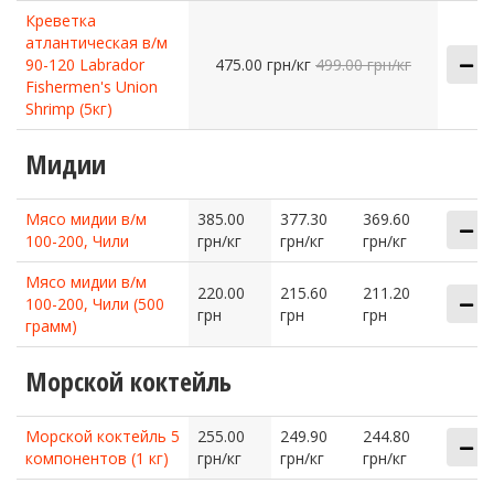
Креветка
атлантическая в/м
90-120 Labrador
475.00 грн/кг
499.00 грн/кг
Fishermen's Union
Shrimp (5кг)
Мидии
Мясо мидии в/м
385.00
377.30
369.60
100-200, Чили
грн/кг
грн/кг
грн/кг
Мясо мидии в/м
220.00
215.60
211.20
100-200, Чили (500
грн
грн
грн
грамм)
Морской коктейль
Морской коктейль 5
255.00
249.90
244.80
компонентов (1 кг)
грн/кг
грн/кг
грн/кг