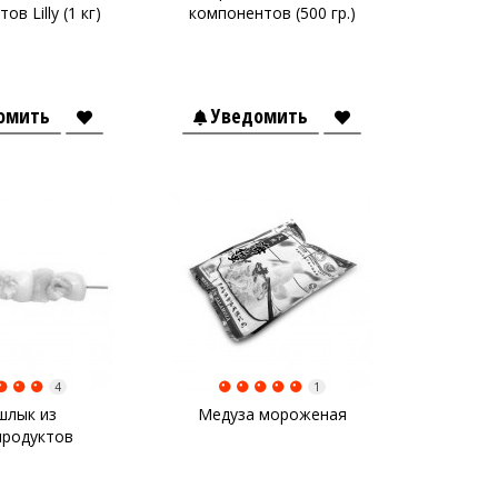
в Lilly (1 кг)
компонентов (500 гр.)
омить
Уведомить
4
1
лык из
Медуза мороженая
родуктов