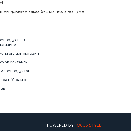
е!
и мы довезем заказ бесплатно, а вот уже
репродукты в
магазине
кты онлайн магазин
рской коктейль
с морепродуктов
тера в Украине
иев
литка
товые рапаны в Киеве
POWERED BY
FOCUS STYLE