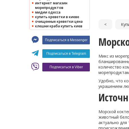
интернет магазин
морепродуктов
мидии одесса
купить креветки в киеве
очищенные креветки цена
<
Куп
клешни краба купить киев
Морско
Подписаться в Messenger
Подписаться в Telegram
Микс из морепр
бланшированных
количество ко
Подписаться в Viber
морепродуктам
Удобно, что ко
украшением люб
Источн
Морской кокте
животный белок
актуально для 
происхождения