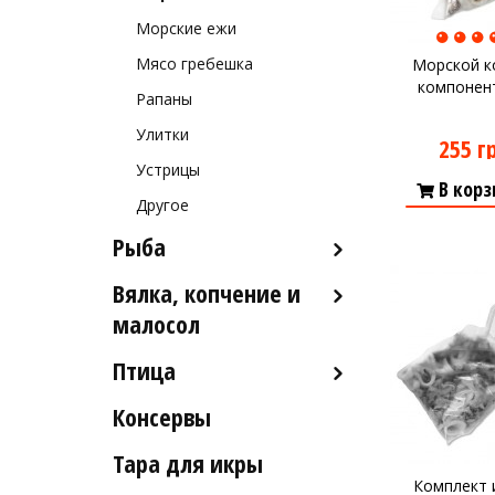
Морские ежи
Мясо гребешка
Морской к
компонент
Рапаны
Улитки
255 г
Устрицы
В корз
Другое
Рыба
Вялка, копчение и
Рыба деликатесных сортов
малосол
Рыба столовых сортов
Птица
Икра вяленая
Рыба вяленая и сушеная
Консервы
Индейка
Рыба слабосоленая
Тара для икры
Рыба холодного и
Комплект 
горячего копчения