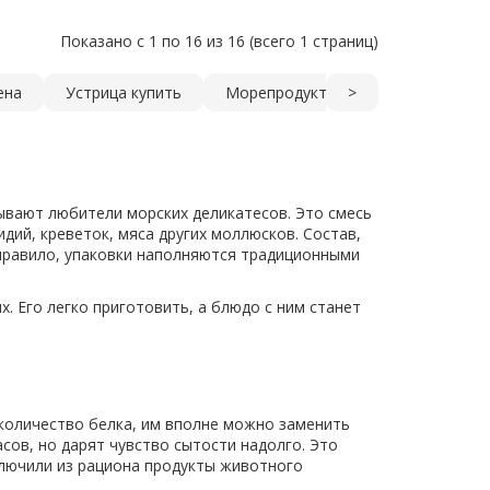
Показано с 1 по 16 из 16 (всего 1 страниц)
ена
Устрица купить
Морепродукты онлайн
>
Купит
зывают любители морских деликатесов. Это смесь
дий, креветок, мяса других моллюсков. Состав,
 правило, упаковки наполняются традиционными
. Его легко приготовить, а блюдо с ним станет
количество белка, им вполне можно заменить
ов, но дарят чувство сытости надолго. Это
ключили из рациона продукты животного