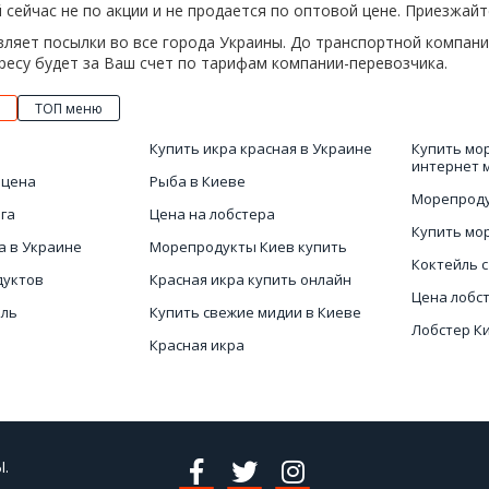
 сейчас не по акции и не продается по оптовой цене. Приезжайт
ляет посылки во все города Украины. До транспортной компани
ресу будет за Ваш счет по тарифам компании-перевозчика.
ТОП меню
Купить икра красная в Украине
Купить мо
интернет 
 цена
Рыба в Киеве
Морепроду
га
Цена на лобстера
Купить мо
а в Украине
Морепродукты Киев купить
Коктейль 
дуктов
Красная икра купить онлайн
Цена лобс
йль
Купить свежие мидии в Киеве
Лобстер К
Красная икра
Морская у
Черная икра интернет магазин
Купить го
.