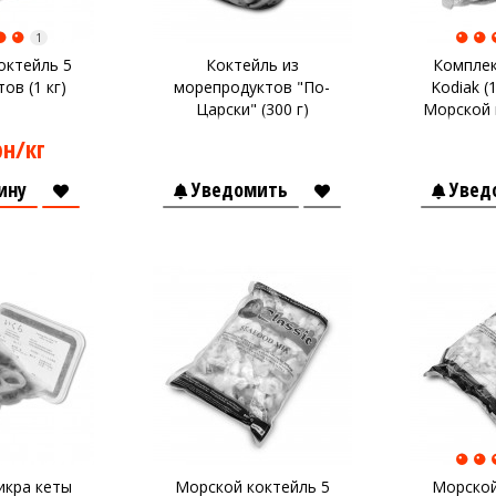
1
октейль 5
Коктейль из
Комплек
ов (1 кг)
морепродуктов "По-
Kodiak (1
Царски" (300 г)
Морской 
рн/кг
ину
Уведомить
Увед
икра кеты
Морской коктейль 5
Морской