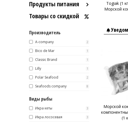
Продукты питания
Togiak (1 к
Морской кок
Товары со скидкой
Оливковое масло
Хумус
Уведом
Производитель
Уксус
Сыры
A-company
2
Соусы
Bico de Mar
1
Classic Brand
Сладости
1
Lilly
Рис
1
Polar Seafood
Оливки
2
Seafoods company
8
Мясные изделия
Макароны
Виды рыбы
Вино
Морской кок
Икра кеты
3
компонентный
Кофе
Белое вино
Икра лососевая
3
(1 
Красное вино
Blaser