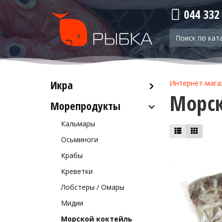
044 332
Икра
Интернет-мага
Морск
Морепродукты
Красная икра
Черная икра
Кальмары
Прочая икра
Осьминоги
Крабы
Креветки
Лобстеры / Омары
Мидии
Морской коктейль