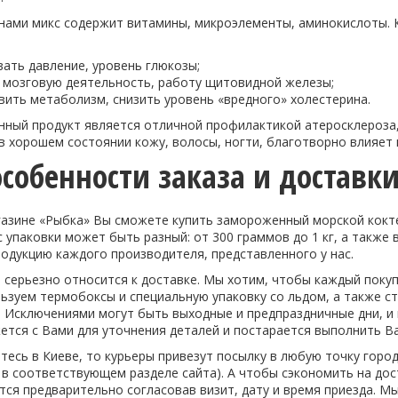
нами микс содержит витамины, микроэлементы, аминокислоты. К
вать давление, уровень глюкозы;
 мозговую деятельность, работу щитовидной железы;
вить метаболизм, снизить уровень «вредного» холестерина.
анный продукт является отличной профилактикой атеросклероза
 хорошем состоянии кожу, волосы, ногти, благотворно влияет 
особенности заказа и доставк
азине «Рыбка» Вы сможете купить замороженный морской коктей
с упаковки может быть разный: от 300 граммов до 1 кг, а также в
одукцию каждого производителя, представленного у нас.
 серьезно относится к доставке. Мы хотим, чтобы каждый поку
ьзуем термобоксы и специальную упаковку со льдом, а также ст
. Исключениями могут быть выходные и предпраздничные дни, и 
тся с Вами для уточнения деталей и постарается выполнить Ва
тесь в Киеве, то курьеры привезут посылку в любую точку горо
 в соответствующем разделе сайта). А чтобы сэкономить на дост
тся предварительно согласовав визит, дату и время приезда. Мы