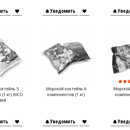
ить
Уведомить
Увед
октейль 5
Морской коктейль 6
Морской
(1 кг) BICO
компонентов (1 кг)
компон
MAR
ить
Уведомить
Увед