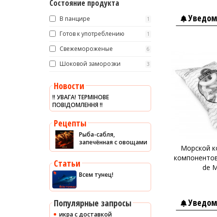
Состояние продукта
Уведом
В панцире
1
Готов к употреблению
1
Свежемороженые
6
Шоковой заморозки
3
Новости
‼️ УВАГА! ТЕРМІНОВЕ
ПОВІДОМЛЕННЯ ‼️
Рецепты
Рыба-сабля,
запечённая с овощами
Морской к
компонентов 
Статьи
de 
Всем тунец!
Уведом
Популярные запросы
икра с доставкой