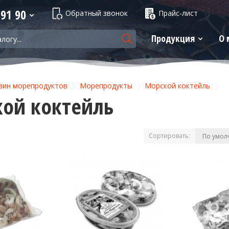
 91 90
Обратный звонок
Прайс-лист
Продукция
О 
зин морепродуктов
Морепродукты
Морской коктейль
ой коктейль
Сортировать: