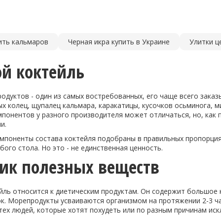
ить кальмаров
Черная икра купить в Украине
Улитки ц
й коктейль
одуктов - один из самых востребованных, его чаще всего зака
 колец, щупалец кальмара, каракатицы, кусочков осьминога, ми
мпонентов у разного производителя может отличаться, но, как
и.
мпоненты состава коктейля подобраны в правильных пропорциях
ого стола. Но это - не единственная ценность.
ик полезных веществ
йль относится к диетическим продуктам. Он содержит большое 
. Морепродукты усваиваются организмом на протяжении 2-3 час
тех людей, которые хотят похудеть или по разным причинам ис
.