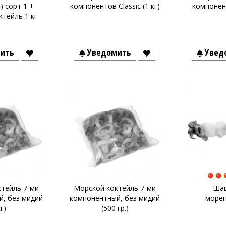
г) сорт 1 +
компонентов Classic (1 кг)
компоненто
тейль 1 кг
ить
Уведомить
Увед
тейль 7-ми
Морской коктейль 7-ми
Шаш
, без мидий
компонентный, без мидий
мореп
кг)
(500 гр.)