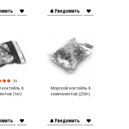
омить
Уведомить
34
 коктейль 6
Морской коктейль 6
ентов (1кг)
компонентов (250г)
омить
Уведомить