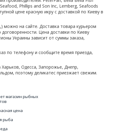
 производителей: PeterPan, Bella Bella Fish
ic Seafood, Phillips and Son Inc, Lemberg, Seafoods
тупной цене красную икру с доставкой по Киеву в
.) можно на сайте. Доставка товара курьером
 договоренности. Цена доставки по Киеву
гионы Украины зависит от суммы заказа,
каз по телефону и сообщите время приезда,
 Харьков, Одесса, Запорожье, Днепр,
 льдом, поэтому деликатес приезжает свежим.
ет магазин рыбных
тов
расная цена
я рыба
 еда