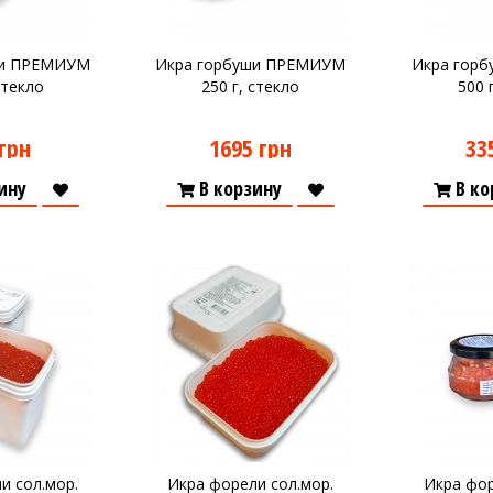
ши ПРЕМИУМ
Икра горбуши ПРЕМИУМ
Икра гор
стекло
250 г, стекло
500 
грн
1695 грн
33
ину
В корзину
В ко
и сол.мор.
Икра форели сол.мор.
Икра фор