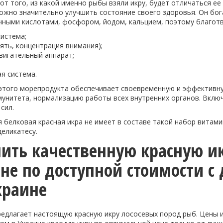
от того, из какой именно рыбы взяли икру, будет отличаться ее
можно значительно улучшить состояние своего здоровья. Он бог
ными кислотами, фосфором, йодом, кальцием, поэтому благотв
система;
мять, концентрация внимания);
вигательный аппарат;
ая система.
этого морепродукта обеспечивает своевременную и эффективну
унитета, нормализацию работы всех внутренних органов. Включ
сил.
белковая красная икра не имеет в составе такой набор витами
еликатесу.
пить качественную красную ик
не по доступной стоимости с 
краине
едлагает настоящую красную икру лососевых пород рыб. Цены и