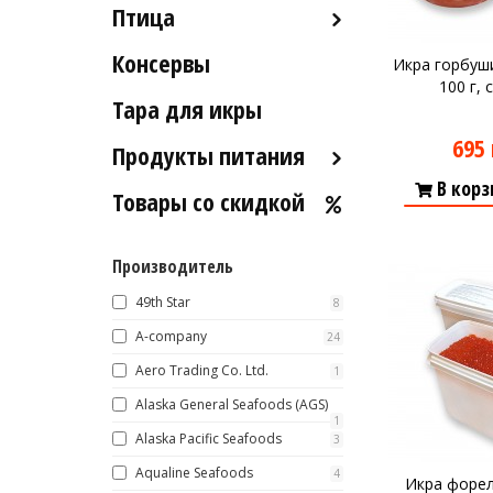
Птица
Икра вяленая
Лобстеры / Омары
Рыба вяленая и сушеная
Консервы
Индейка
Мидии
Икра горбу
Рыба слабосоленая
100 г, 
Морской коктейль
Тара для икры
Рыба холодного и
Морские ежи
горячего копчения
695 
Продукты питания
Мясо гребешка
В корз
Товары со скидкой
Оливковое масло
Рапаны
Хумус
Улитки
Производитель
Уксус
Устрицы
Сыры
49th Star
8
Другое
Соусы
A-company
24
Aero Trading Co. Ltd.
Сладости
1
Alaska General Seafoods (AGS)
Рис
1
Alaska Pacific Seafoods
Оливки
3
Aqualine Seafoods
4
Мясные изделия
Икра форел