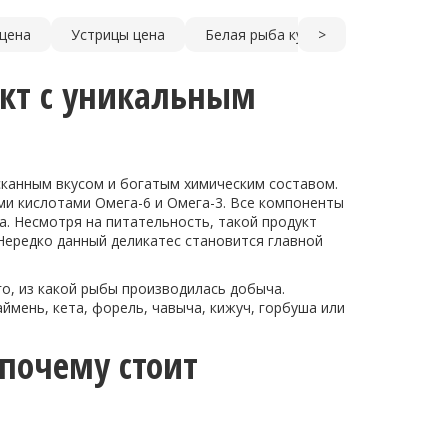
 цена
Устрицы цена
Белая рыба купить
>
Морской е
кт с уникальным
ысканным вкусом и богатым химическим составом.
ми кислотами Омега-6 и Омега-3. Все компоненты
. Несмотря на питательность, такой продукт
Нередко данный деликатес становится главной
ого, из какой рыбы производилась добыча.
ймень, кета, форель, чавыча, кижуч, горбуша или
почему стоит