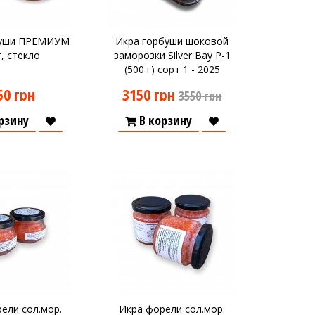
буши ПРЕМИУМ
Икра горбуши шоковой
г, стекло
заморозки Silver Bay P-1
(500 г) сорт 1 - 2025
50 грн
3150 грн
3550 грн
рзину
В корзину
ели сол.мор.
Икра форели сол.мор.