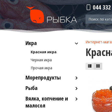
044 332
Икра
Интернет-мага
Красн
Красная икра
Черная икра
Прочая икра
Морепродукты
Рыба
Кальмары
Осьминоги
Вялка, копчение и
Рыба деликатесных сортов
Крабы
малосол
Рыба столовых сортов
Креветки