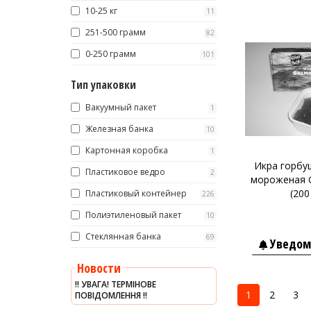
10-25 кг
11
251-500 грамм
82
0-250 грамм
101
Тип упаковки
Вакуумный пакет
1
Железная банка
10
Картонная коробка
1
Икра горбу
Пластиковое ведро
2
мороженая Gr
(200
Пластиковый контейнер
226
Полиэтиленовый пакет
10
Стеклянная банка
69
Уведом
Новости
‼️ УВАГА! ТЕРМІНОВЕ
1
2
3
ПОВІДОМЛЕННЯ ‼️