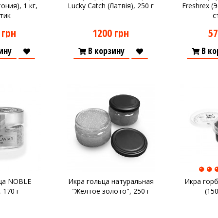
ония), 1 кг,
Lucky Catch (Латвія), 250 г
Freshrex (Э
тик
с
 грн
1200 грн
57
ину
В корзину
В ко
ца NOBLE
Икра гольца натуральная
Икра горб
 170 г
"Желтое золото", 250 г
(15