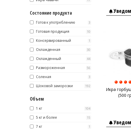
17
Уведом
Состояние продукта
Готов к употреблению
3
Готовая продукция
10
Консервированный
1
Охлажденная
30
Охлажденный
44
Размороженная
56
Соленая
3
Шоковой заморозки
192
Икра горбуш
(500 г
Объем
1 кг
104
5 кг и более
15
Уведом
7 кг
1