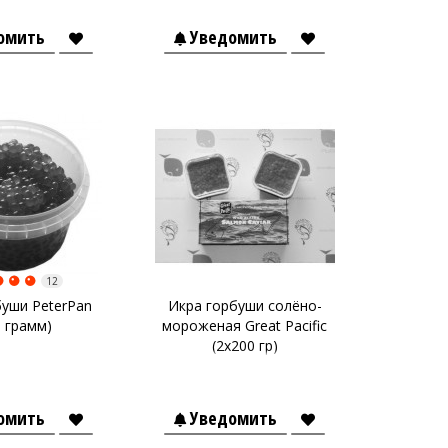
омить
Уведомить
12
буши PeterPan
Икра горбуши солёно-
0 грамм)
мороженая Great Pacific
(2х200 гр)
омить
Уведомить