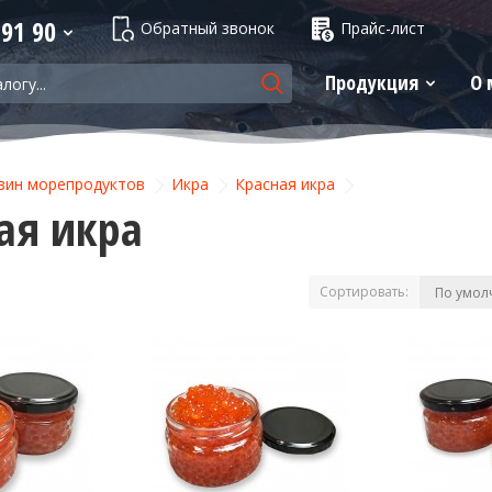
 91 90
Обратный звонок
Прайс-лист
Продукция
О 
зин морепродуктов
Икра
Красная икра
ая икра
Сортировать: