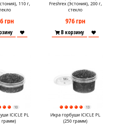
стония), 110 г,
Freshrex (Эстония), 200 г,
текло
стекло
6 грн
976 грн
рзину
В корзину
10
13
уши ICICLE PL
Икра горбуши ICICLE PL
0 грамм)
(250 грамм)