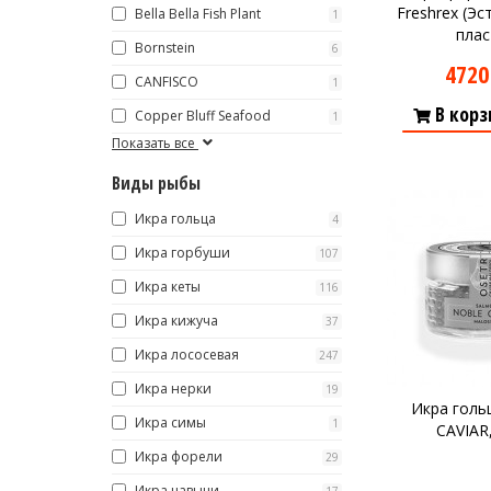
Freshrex (Эст
Bella Bella Fish Plant
1
Макароны
плас
Bornstein
6
Вино
4720
CANFISCO
1
Кофе
Белое вино
В корз
Copper Bluff Seafood
1
Красное вино
Blaser
Показать все
Виды рыбы
Икра гольца
4
Икра горбуши
107
Икра кеты
116
Икра кижуча
37
Икра лососевая
247
Икра нерки
19
Икра голь
Икра симы
1
CAVIAR,
Икра форели
29
Икра чавычи