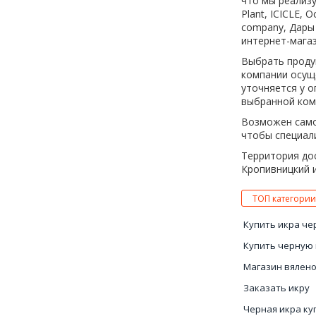
что мы реализу
Plant, ICICLE, O
company, Дары 
интернет-магаз
Выбрать продук
компании осущ
уточняется у о
выбранной ком
Возможен само
чтобы специал
Территория дос
Кропивницкий и
ТОП категории
Купить икра че
Купить черную 
Магазин вялен
Заказать икру
Черная икра ку