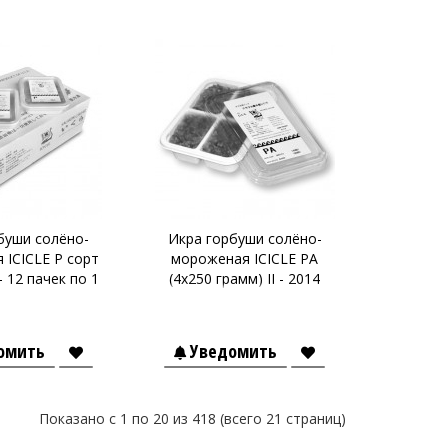
буши солёно-
Икра горбуши солёно-
 ICICLE P сорт
мороженая ICICLE PA
- 12 пачек по 1
(4х250 грамм) II - 2014
кг.
год.
омить
Уведомить
Показано с 1 по 20 из 418 (всего 21 страниц)