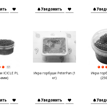
ить
Уведомить
Увед
17
и ICICLE PL
Икра горбуши PeterPan (1
Икра гор
рамм)
кг)
(25
ить
Уведомить
Увед