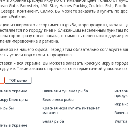
ем в Украине красную икру по оптимальной цене только от лучших
cean Gate, Bornstein, 49th Star, Haines Packing Co, Inlet Fish, Pacif
Севера, Континент, Салмо. Вы можете заказать и купить по дос
ине «Рыбка».
цию из широкого ассортимента (рыба, морепродукты, икра и т.д
ествляется по городу Киев и ближайшим населенным пунктам по
ператоров сразу после заказа, стоимость пересылки в другие ре
пании-перевозчика и региона.
вывоз из нашего офиса. Перед этим обязательно согласуйте за
исты успели подготовить продукцию.
тавки – вся Украина. Вы можете заказать красную икру в города
 другие. Такие заказы отправляются в герметичной упаковке со
ТОП меню
рная в Украине
Вяленая и сушеная рыба
Интерн
продук
икру Киев цена
Белое мясо рыбы
Икра к
ой рыбы
Красная икра купить интернет
магазин
Вялена
Белая рыба
Улитка
пить в Украине