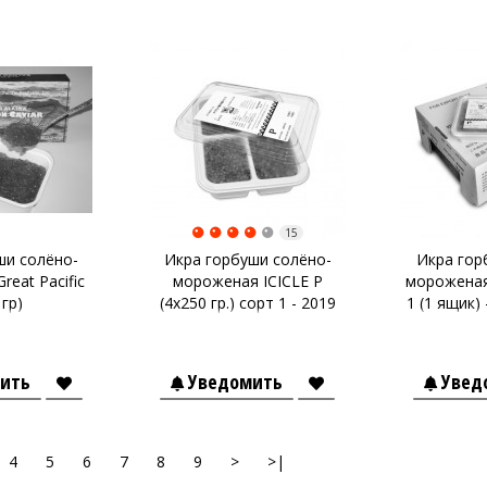
15
ши солёно-
Икра горбуши солёно-
Икра гор
eat Pacific
мороженая ICICLE P
мороженая
 гр)
(4х250 гр.) сорт 1 - 2019
1 (1 ящик) 
год
ить
Уведомить
Увед
4
5
6
7
8
9
>
>|