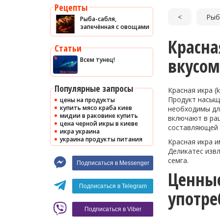
Рецепты
<
Рыб
Рыба-сабля,
запечённая с овощами
Красна
Статьи
вкусом
Всем тунец!
Популярные запросы
Красная икра (
Продукт насыще
цены на продукты
купить мясо краба киев
необходимы дл
мидии в раковине купить
включают в рац
цена черной икры в киеве
составляющей к
икра украина
украина продукты питания
Красная икра и
Деликатес извл
семга.
Подписаться в Messenger
Ценные
Подписаться в Telegram
употре
Подписаться в Viber