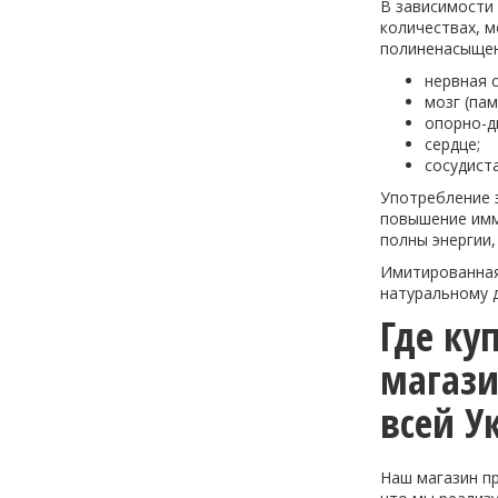
В зависимости 
количествах, 
полиненасыщен
нервная 
мозг (па
опорно-д
сердце;
сосудист
Употребление 
повышение имм
полны энергии, 
Имитированная 
натуральному д
Где ку
магази
всей У
Наш магазин пр