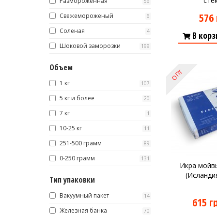
сте
Размороженная
56
576 
Свежемороженый
6
Соленая
4
В корз
Шоковой заморозки
199
Объем
ОПТ
1 кг
107
5 кг и более
20
7 кг
1
10-25 кг
11
251-500 грамм
89
0-250 грамм
131
Икра мойвы
(Исландия
Тип упаковки
Вакуумный пакет
14
615 г
Железная банка
70