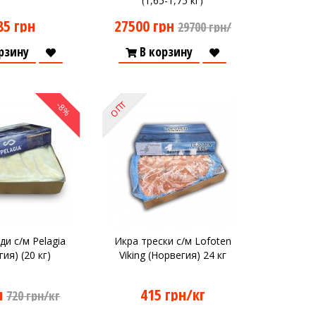
(1,65-1,75 кг)
85 грн
27500 грн
29700 грн/
кг
рзину
В корзину
ОПТ
-8%
ди с/м Pelagia
Икра трески с/м Lofoten
ия) (20 кг)
Viking (Норвегия) 24 кг
н
415 грн/кг
720 грн/кг