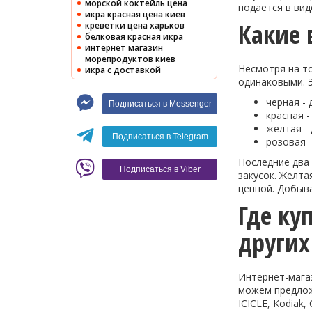
морской коктейль цена
подается в вид
икра красная цена киев
Какие
креветки цена харьков
белковая красная икра
интернет магазин
морепродуктов киев
Несмотря на то
икра с доставкой
одинаковыми. 
черная -
Подписаться в Messenger
красная -
желтая - 
Подписаться в Telegram
розовая -
Последние два 
Подписаться в Viber
закусок. Желта
ценной. Добыв
Где ку
других
Интернет-магаз
можем предлож
ICICLE, Kodiak, 