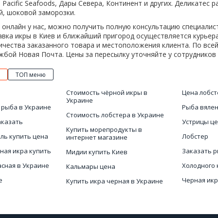
ka Pacific Seafoods, Дары Севера, Континент и других. Деликатес
, шоковой заморозки.
 онлайн у нас, можно получить полную консультацию специалис
авка икры в Киев и ближайший пригород осуществляется курьера
ичества заказанного товара и местоположения клиента. По всей
жбой Новая Почта. Цены за пересылку уточняйте у сотрудников
ТОП меню
Стоимость чёрной икры в
Цена лобст
Украине
 рыба в Украине
Рыба вяле
Стоимость лобстера в Украине
аказать
Устрицы це
Купить морепродукты в
ль купить цена
Лобстер
интернет магазине
ная икра купить
Заказать 
Мидии купить Киев
асная в Украине
Холодного
Кальмары цена
е
Черная икр
Купить икра черная в Украине
иев
Купить чер
Купить сушеную рыбу
Морские продукты