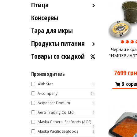
Птица
Икра вяленая
Лобстеры / Омары
Рыба вяленая и сушеная
Консервы
Индейка
Мидии
Рыба слабосоленая
Морской коктейль
Тара для икры
Рыба холодного и
Морские ежи
горячего копчения
Продукты питания
Мясо гребешка
Черная икра
Товары со скидкой
Оливковое масло
"ИМПЕРИАЛ" 
Рапаны
Хумус
Улитки
7699 грн
Производитель
Уксус
Устрицы
В корз
Сыры
49th Star
8
Другое
Соусы
A-company
94
Acipenser Domum️
Сладости
5
Aero Trading Co. Ltd.
Рис
1
Alaska General Seafoods (AGS)
Оливки
1
Alaska Pacific Seafoods
3
Мясные изделия