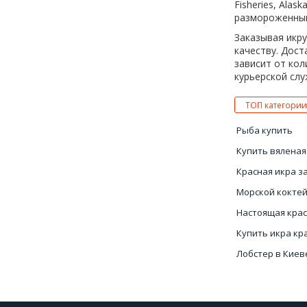
Fisheries, Alas
размороженный
Заказывая икру
качеству. Дост
зависит от кол
курьерской слу
ТОП категории
Рыба купить
Купить вяленая
Красная икра з
Морской коктей
Настоящая крас
Купить икра кр
Лобстер в Киев
Икра красная К