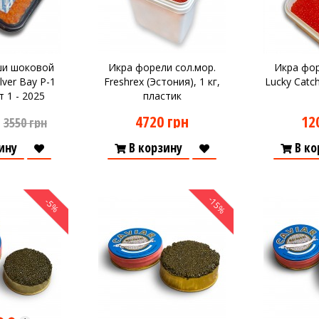
ши шоковой
Икра форели сол.мор.
Икра фор
lver Bay P-1
Freshrex (Эстония), 1 кг,
Lucky Catch
т 1 - 2025
пластик
4720 грн
12
3550 грн
ину
В корзину
В ко
-15%
-5%