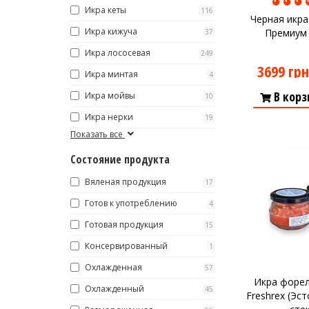
Икра кеты
116
Черная икра
Икра кижуча
Премиум (
37
Икра лососевая
249
3699 грн
Икра минтая
4
В корз
Икра мойвы
10
Икра нерки
19
Показать все
Состояние продукта
Вяленая продукция
17
Готов к употреблению
4
Готовая продукция
15
Консервированный
1
Охлажденная
57
Икра форел
Охлажденный
45
Freshrex (Эст