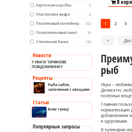
В корз
Картонная коробка
3
Пластиковое ведро
2
1
2
3
Пластиковый контейнер
252
Полиэтиленовый пакет
16
<
Дос
Стеклянная банка
156
Преиму
Новости
‼️ УВАГА! ТЕРМІНОВЕ
рыб
ПОВІДОМЛЕННЯ ‼️
Рецепты
Икра – любимый
Рыба-сабля,
запечённая с овощами
Деликатес люби
полезных вещес
Статьи
Главная польза
Всем тунец!
нормализации д
добавлением э
и здоровыми.
Популярные запросы
В кулинарии и