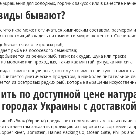
е украшения для холодных, горячих закусок или в качестве начи
 виды бывают?
, что икра может отличаться химическим составом, размером и
Это настоящий кладезь витаминов и микроэлементов. Специалис
 добывается из осетровых рыб;
 дает рыба из лососевого семейства;
добывается из речных рыб, таких как судак, щука или треска;
 из морских или проходных, таких как минтай, ряпушка или сига.
вида - самые популярные, потому что имеют низкую стоимость.
я считается диетическим продуктом, а наиболее питательной я
ается из осетровых редких рыб, которые выращены искусственн
пить по доступной цене натур
 городах Украины с доставкой
ин «Рыбка» (Украина) предлагает своим клиентам только качес
ить клиентам заказать продукцию из широкого ассортимента пр
Copper River, Bornstein, Haines Packing Co, Ocean Gate, Phillips and 