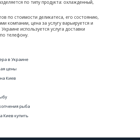
 разделяется по типу продукта: охлажденный,
тов по стоимости деликатеса, его состоянию,
ми компании, цена за услугу варьируется и
 Украине используется услуга доставки
 по телефону.
ера в Украине
ная цены
на Киев
рыбу
 копчения рыба
а Киев купить
ная икра