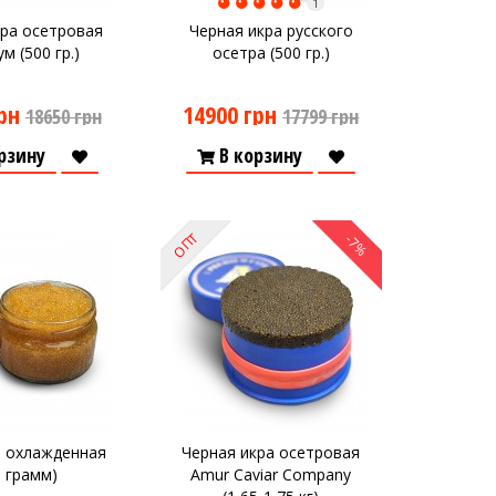
1
кра осетровая
Черная икра русского
м (500 гр.)
осетра (500 гр.)
рн
14900 грн
18650 грн
17799 грн
рзину
В корзину
ОПТ
-7%
и охлажденная
Черная икра осетровая
0 грамм)
Amur Caviar Company