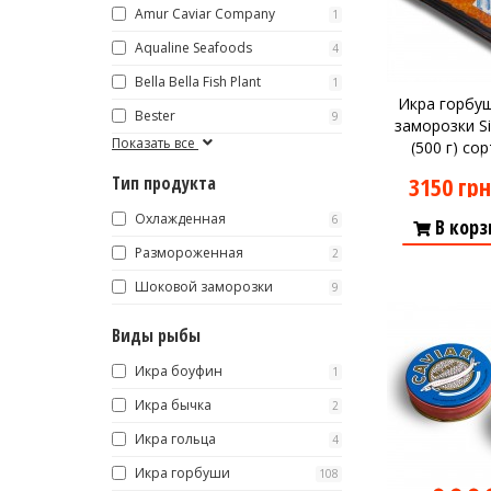
Amur Caviar Company
1
Макароны
Aqualine Seafoods
4
Вино
Bella Bella Fish Plant
1
Кофе
Белое вино
Икра горбу
Bester
9
Красное вино
Blaser
заморозки Si
Показать все
(500 г) сор
3150 грн
Тип продукта
Охлажденная
6
В корз
Размороженная
2
Шоковой заморозки
9
Виды рыбы
Икра боуфин
1
Икра бычка
2
Икра гольца
4
Икра горбуши
108