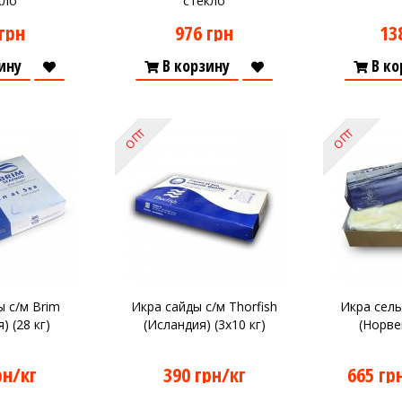
кло
стекло
грн
976 грн
13
ину
В корзину
В ко
ОПТ
ОПТ
 с/м Brim
Икра сайды с/м Thorfish
Икра сель
) (28 кг)
(Исландия) (3х10 кг)
(Норвег
рн/кг
390 грн/кг
665 гр