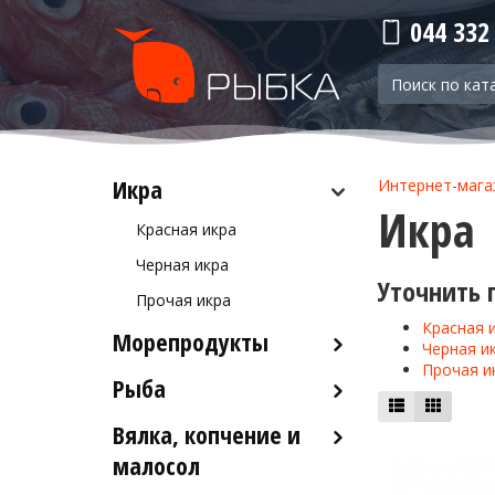
044 332
Икра
Интернет-мага
Икра
Красная икра
Черная икра
Уточнить 
Прочая икра
Красная 
Морепродукты
Черная и
Прочая и
Рыба
Кальмары
Осьминоги
Вялка, копчение и
Рыба деликатесных сортов
Крабы
малосол
Рыба столовых сортов
Креветки