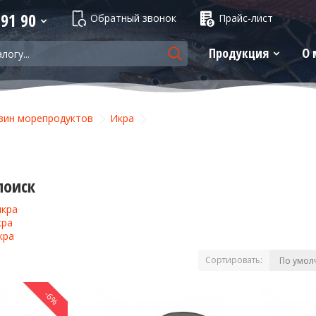
 91 90
Обратный звонок
Прайс-лист
Продукция
О 
зин морепродуктов
Икра
поиск
икра
кра
кра
Сортировать:
-6%