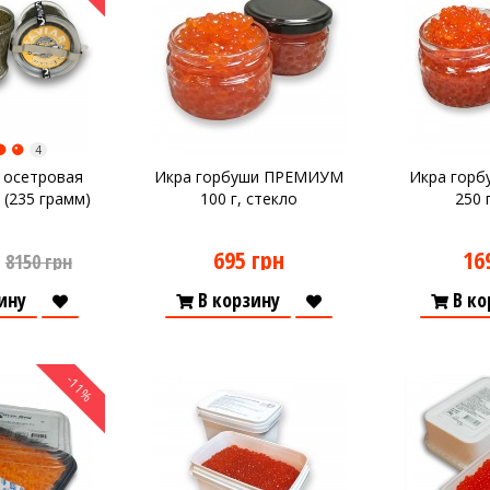
4
 осетровая
Икра горбуши ПРЕМИУМ
Икра гор
(235 грамм)
100 г, стекло
250 
695 грн
16
8150 грн
ину
В корзину
В ко
-11%