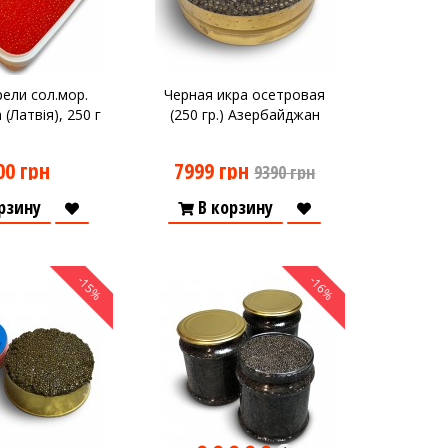
ели сол.мор.
Черная икра осетровая
 (Латвія), 250 г
(250 гр.) Азербайджан
00 грн
7999 грн
9390 грн
рзину
В корзину
-15%
-16%