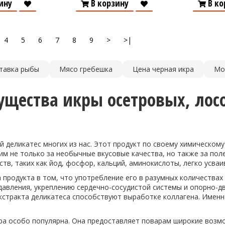
ину
В корзину
В ко
4
5
6
7
8
9
>
>|
тавка рыбы
Мясо гребешка
Цена черная икра
Мо
щества икры осетровых, лос
 деликатес многих из нас. Этот продукт по своему химическом
м не только за необычные вкусовые качества, но также за пол
тв, таких как йод, фосфор, кальций, аминокислоты, легко усваи
 продукта в том, что употребление его в разумных количествах
авления, укреплению сердечно-сосудистой системы и опорно-дв
кстракта деликатеса способствуют выработке коллагена. Именн
кра особо популярна. Она предоставляет поварам широкие возм