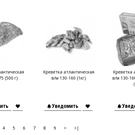
лантическая
Креветка атлантическая
Креветка 
5 (500 г)
в/м 130-160 (1кг)
в/м 130-16
ить
Уведомить
Увед
4
5
6
7
8
9
>
>|