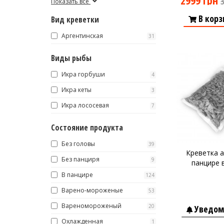
2999 грн
Показать все
В корз
Вид креветки
Аргентинская
31
Виды рыбы
Икра горбуши
4
Икра кеты
3
Икра лососевая
7
Состояние продукта
Без головы
39
Креветка а
Без панциря
9
панцире в
В панцире
124
Варено-мороженые
53
Вареномороженый
20
Уведом
Охлажденная
1