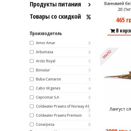
Продукты питания
Ваннамей без
20 (1к
Товары со скидкой
Оливковое масло
465 г
Хумус
В корз
Производитель
Уксус
Сыры
Amor Amar
2
МАЛО
Соусы
Arbumasa
2
Arctic Royal
Сладости
1
Bonasur
Рис
1
Buba Camaron
Оливки
1
Cabo Vírgenes
4
Мясные изделия
Cepromar S.A
3
Макароны
Coldwater Prawns of Norway AS
Вино
Лангуст с/
7
Coldwater Prawns Premium
1
Кофе
Белое вино
Conarpesa
5
Красное вино
Blaser