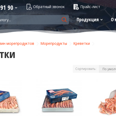
 91 90
Обратный звонок
Прайс-лист
Продукция
О 
зин морепродуктов
Морепродукты
Креветки
тки
Сортировать: