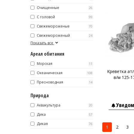
Очищенные
26
С головой
99
Свежемороженые
70
Свежемороженый
24
Показать все
Ареал обитания
Морская
11
Креветка ат
Океаническая
108
в/м 125-17
Пресноводная
14
Природа
Уведом
Аквакультура
20
Дика
57
Дикая
76
1
2
3