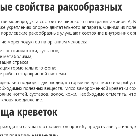
ые свойства ракообразных
тав морепродукта состоит из широкого спектра витаминов: А, В
кже укреплению опорно-двигательного аппарата. Одними из пол
и королевские ракообразные улучшают состояние внутренних ор
ние морепродуктов на организм человека:
е состояния кожи, суставов;
е метаболизма;
зация стресса;
ация гормонального фона;
е работы эндокринной системы.
деально подходят для людей, которые не едят мясо или рыбу, 
обходимых полезных веществ. Мясо замороженной креветки сох
ояние ногтей, суставов, волос, кожи. Необходимо отметить, ч
 кровяное давление.
ща креветок
риходится слышать от клиентов просьбу продать лангустинов, к
ется под этими названиями?