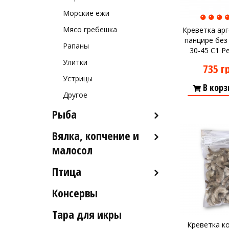
Морские ежи
Мясо гребешка
Креветка арг
панцире без
Рапаны
30-45 C1 Pe
Улитки
735 г
Устрицы
В корз
Другое
Рыба
Вялка, копчение и
Рыба деликатесных сортов
малосол
Рыба столовых сортов
Птица
Икра вяленая
Рыба вяленая и сушеная
Консервы
Индейка
Рыба слабосоленая
Тара для икры
Рыба холодного и
Креветка к
горячего копчения