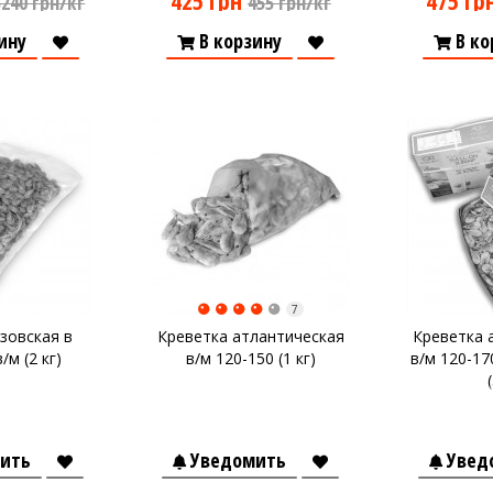
425 грн
475 гр
3240 грн/кг
455 грн/кг
ину
В корзину
В ко
7
зовская в
Креветка атлантическая
Креветка 
/м (2 кг)
в/м 120-150 (1 кг)
в/м 120-17
ить
Уведомить
Увед