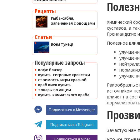
Полезн
Рецепты
Рыба-сабля,
Химический сос
запечённая с овощами
суставов, а та
Гренландские 
Статьи
Полезное влия
Всем тунец!
улучшени
улучшени
Популярные запросы
нейтрали
нормализ
кофе блазер
купить тигровые креветки
улучшени
стоимость икры красной
Ракообразные и
краб киев купить
товары по акции
источником не
купить камчатского краба
влияет на сост
нормализовать
Прозви
Подписаться в Messenger
Подписаться в Telegram
Зачастую нам п
Что-же скрыва
Подписаться в Viber