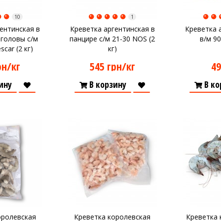
10
1
ентинская в
Креветка аргентинская в
Креветка 
 головы с/м
панцире с/м 21-30 NOS (2
в/м 90
scar (2 кг)
кг)
рн/кг
545 грн/кг
49
ину
В корзину
В ко
оролевская
Креветка королевская
Креветка 