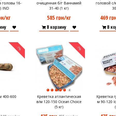
 головы 16-
очищенная б/г Ваннамей
головой с/
г) IND
31-40 (1 кг)
30
рн/кг
585 грн/кг
469 гр
ину
В корзину
В ко
-7%
-7%
4
м 400-600
Креветка атлантическая
Креветка г
в/м 120-150 Ocean Choice
м 90-120 I
(5 кг)