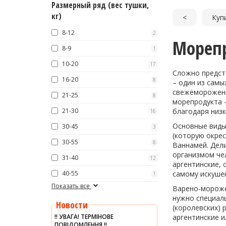
Размерный ряд (вес тушки,
кг)
<
Куп
8-12
2
Морепр
8-9
1
10-20
17
Сложно предст
16-20
8
– один из самы
свежеморожены
21-25
8
морепродукта –
21-30
благодаря низ
16
Основные виды 
30-45
3
(которую окрес
30-55
8
Ваннамей. Дели
организмом че
31-40
12
аргентинские, 
40-55
самому искуше
1
Показать все
Варено-морожен
нужно специал
Новости
(королевских) 
‼️ УВАГА! ТЕРМІНОВЕ
аргентинские 
ПОВІДОМЛЕННЯ ‼️