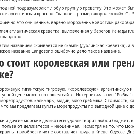
под ней подразумевают любую крупную креветку. Это может быт
кже аргентинская красная. Главное – размер «королевский». От 5
 обычно это очищенные, варено-мороженные хвостики ракообра
икая атлантическая креветка, выловленная у берегов Канады ил
енландская.
 этим названием скрывается не скампи (дублинская креветка), а
нское название Langostino ошибочно дало такое название.
о стоит королевская или грен
ке?
ороженую гигантскую тигровую, «королевскую», аргентинскую и 
ступной цене можно на нашем сайте. Интернет-магазин "Рыбка"
орепродуктов: кальмары, мидии, мясо гребешка. Стоимость, ка
 что мы предлагаем купить морепродукты по выгодной цене с до
ки и другие морские деликатесы удовлетворит любой бюджет, в
и польза от деликатесов – неоценимая. Несмотря на то, что м
краины, приобрести их не составляет труда в Киеве, Одессе, Дн