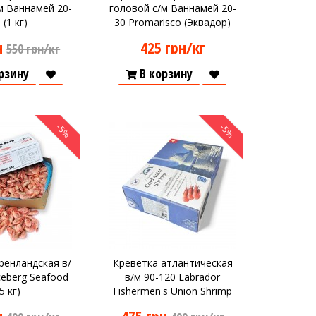
м Ваннамей 20-
головой с/м Ваннамей 20-
 (1 кг)
30 Promarisco (Эквадор)
18 кг
н
425 грн/кг
550 грн/кг
рзину
В корзину
-5%
-5%
ренландская в/
Креветка атлантическая
ceberg Seafood
в/м 90-120 Labrador
(5 кг)
Fishermen's Union Shrimp
(5кг)