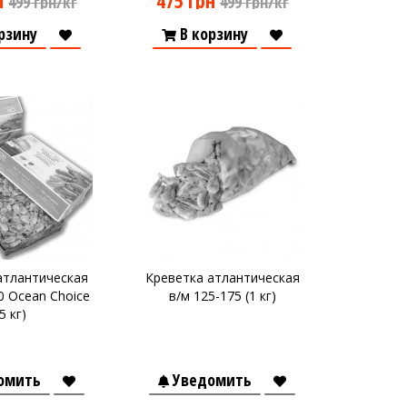
н
475 грн
499 грн/кг
499 грн/кг
рзину
В корзину
атлантическая
Креветка атлантическая
0 Ocean Choice
в/м 125-175 (1 кг)
(5 кг)
омить
Уведомить