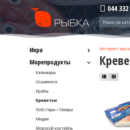
044 332
Икра
Интернет-мага
Креве
Морепродукты
Красная икра
Черная икра
Кальмары
Прочая икра
Осьминоги
Крабы
Креветки
Лобстеры / Омары
Мидии
Морской коктейль