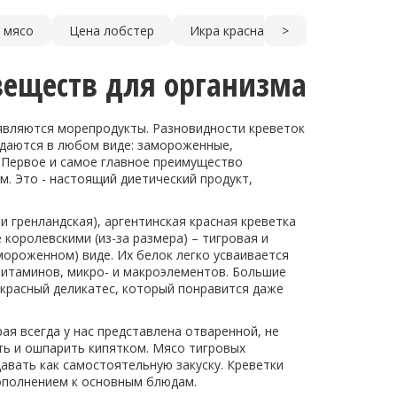
 мясо
Цена лобстер
Икра красная цена Киев
>
Кок
веществ для организма
являются морепродукты. Разновидности креветок
одаются в любом виде: замороженные,
 Первое и самое главное преимущество
м. Это - настоящий диетический продукт,
и гренландская), аргентинская красная креветка
 королевскими (из-за размера) – тигровая и
мороженном) виде. Их белок легко усваивается
итаминов, микро- и макроэлементов. Большие
екрасный деликатес, который понравится даже
я всегда у нас представлена отваренной, не
ь и ошпарить кипятком. Мясо тигровых
авать как самостоятельную закуску. Креветки
дополнением к основным блюдам.