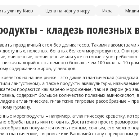
ить улитку Киев
Цена на чёрную икру
Икра
Мидии
одукты - кладезь полезных 
авить праздничный стол без деликатесов. Такими лакомствами 
х доступных, полезных, богатых белком морепродуктов. Они пр
е, очищенные, неочищенные или уже готовые к употреблению.
 низкая калорийность: немного больше, чем 100 ккал на 10 грам
кому содержанию жиров, углеводов.
креветок на нашем рынке - это дикие атлантическая (канадская 
тили лангустином), а также продукты аквакультуры, называемые
катесы продаются как варено-мороженые, так и в сыром (но за
ловека, содержит большое количество полезных аминокислот, в
сладкие атлантические, гигантские тигровые ракообразные – пр
нному гурману.
ные морепродукты – например, атлантическую креветку, котора
ьно обрабатывать или готовить. Достаточно просто разморозит
ракообразных получается очень нежным, сочным, его можно под
или атлантические, тигровые или Ваннамей станут прекрасным 