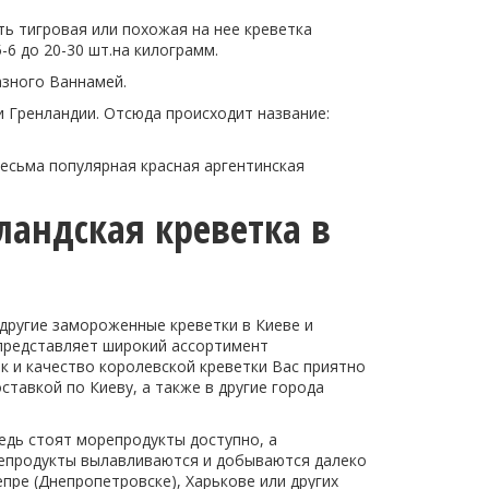
ь тигровая или похожая на нее креветка
-6 до 20-30 шт.на килограмм.
зного Ваннамей.
и Гренландии. Отсюда происходит название:
 весьма популярная красная аргентинская
ландская креветка в
другие замороженные креветки в Киеве и
 представляет широкий ассортимент
к и качество королевской креветки Вас приятно
ставкой по Киеву, а также в другие города
едь стоят морепродукты доступно, а
орепродукты вылавливаются и добываются далеко
епре (Днепропетровске), Харькове или других