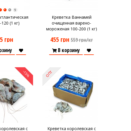
9
атлантическая
Креветка Ваннамей
-120 (1 кг)
очищенная варено-
мороженая 100-200 (1 кг)
5 грн
455 грн
559 грн/кг
рзину
В корзину
-15%
ОПТ
королевская с
Креветка королевская с