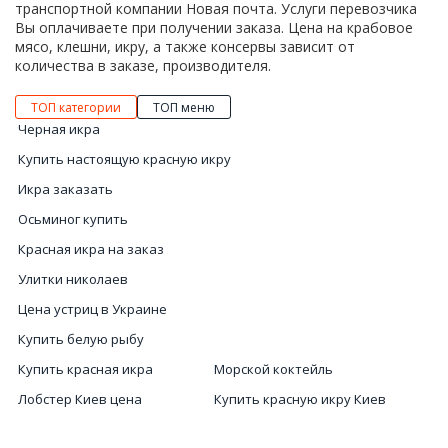
транспортной компании Новая почта. Услуги перевозчика
Вы оплачиваете при получении заказа. Цена на крабовое
мясо, клешни, икру, а также консервы зависит от
количества в заказе, производителя.
ТОП категории
ТОП меню
Черная икра
Купить настоящую красную икру
Икра заказать
Осьминог купить
Красная икра на заказ
Улитки николаев
Цена устриц в Украине
Купить белую рыбу
Купить красная икра
Морской коктейль
Лобстер Киев цена
Купить красную икру Киев
Лобстер в Киеве
Икра Киев