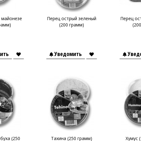
 майонезе
Перец острый зеленый
Перец ос
рамм)
(200 грамм)
(20
ить
Уведомить
Увед
буха (250
Тахина (250 грамм)
Хумус 