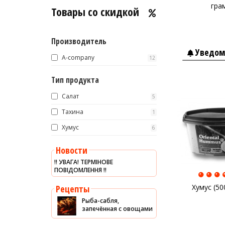
гра
Товары со скидкой
Красное вино
Blaser
Производитель
Уведом
A-company
12
Тип продукта
Салат
5
Тахина
1
Хумус
6
Новости
‼️ УВАГА! ТЕРМІНОВЕ
ПОВІДОМЛЕННЯ ‼️
Хумус (50
Рецепты
Рыба-сабля,
запечённая с овощами