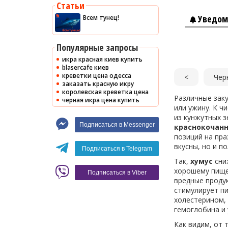
Статьи
Уведом
Всем тунец!
Популярные запросы
икра красная киев купить
blasercafe киев
креветки цена одесса
<
Чер
заказать красную икру
королевская креветка цена
Различные заку
черная икра цена купить
или ужину. К ч
из кунжутных з
Подписаться в Messenger
краснокочанн
позиций на пр
вкусны, но и п
Подписаться в Telegram
Так,
хумус
сни
хорошему пище
Подписаться в Viber
вредные проду
стимулирует пи
холестерином,
гемоглобина и
Как видим, от 