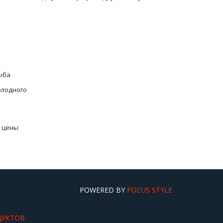
ыба
олодного
 цены
епродуктов
сной
POWERED BY
FOCUS STYLE
ДУКТОВ