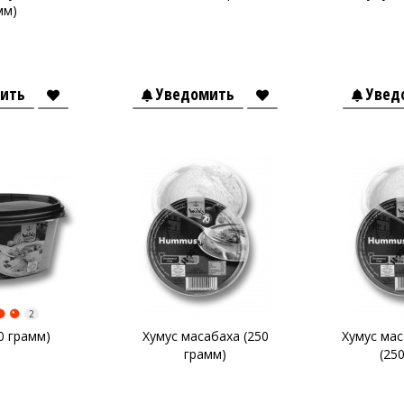
мм)
ить
Уведомить
Увед
2
0 грамм)
Хумус масабаха (250
Хумус ма
грамм)
(25