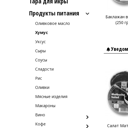
Тара для икры
Рыба холодного и
Морские ежи
горячего копчения
Продукты питания
Мясо гребешка
Баклажан в
(250 г
Оливковое масло
Рапаны
Хумус
Улитки
Уксус
Устрицы
Уведом
Сыры
Другое
Соусы
Сладости
Рис
Оливки
Мясные изделия
Макароны
Вино
Кофе
Белое вино
Салат Мат