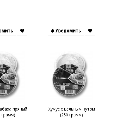
омить
Уведомить
сабаха пряный
Хумус с цельным нутом
0 грамм)
(250 грамм)