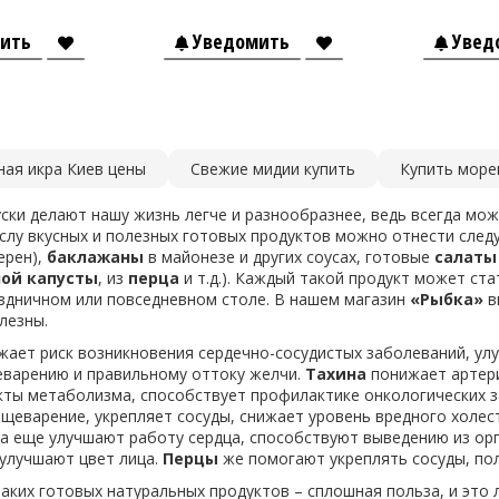
ить
Уведомить
Увед
ная икра Киев цены
Свежие мидии купить
Купить море
ски делают нашу жизнь легче и разнообразнее, ведь всегда мо
ислу вкусных и полезных готовых продуктов можно отнести сле
ерен),
баклажаны
в майонезе и других соусах, готовые
салаты
ой капусты
, из
перца
и т.д.). Каждый такой продукт может ст
аздничном или повседневном столе. В нашем магазин
«Рыбка»
в
олезны.
жает риск возникновения сердечно-сосудистых заболеваний, ул
варению и правильному оттоку желчи.
Тахина
понижает артер
кты метаболизма, способствует профилактике онкологических 
щеварение, укрепляет сосуды, снижает уровень вредного холес
 а еще улучшают работу сердца, способствуют выведению из о
 улучшают цвет лица.
Перцы
же помогают укреплять сосуды, по
таких готовых натуральных продуктов – сплошная польза, и это