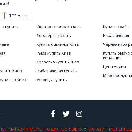
ка»
!
ТОП меню
ев купить
Икра красная заказать
Купить крабы
Лобстер заказать
Икра вяленая
Киеве
Купить осьминог Киев
Черная икра р
ная
Рыба купить Киев
Купить рыбу х
копчения
Креветка купить Киев
Цена мидии
купить Киев
Рыба вяленая купить
Морепродукты
купить в Киеве
Устрицы купить
Магазины мор
ев
Онлайн магазин
морепродуктов
Цена икры кра
.
НЕТ МАГАЗИН МОРЕПРОДУКТОВ РЫБКА
››
МАГАЗИН МОРЕПРО