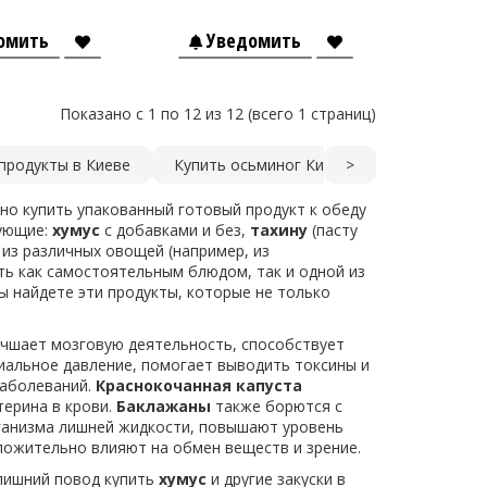
омить
Уведомить
Показано с 1 по 12 из 12 (всего 1 страниц)
продукты в Киеве
Купить осьминог Киев
>
Кальмар купи
жно купить упакованный готовый продукт к обеду
дующие:
хумус
с добавками и без,
тахину
(пасту
из различных овощей (например, из
ать как самостоятельным блюдом, так и одной из
ы найдете эти продукты, которые не только
учшает мозговую деятельность, способствует
иальное давление, помогает выводить токсины и
заболеваний.
Краснокочанная капуста
терина в крови.
Баклажаны
также борются с
рганизма лишней жидкости, повышают уровень
ложительно влияют на обмен веществ и зрение.
 лишний повод купить
хумус
и другие закуски в