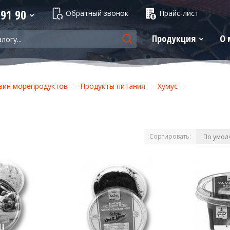
 91 90
Обратный звонок
Прайс-лист
Продукция
О 
зин морепродуктов
Продукты питания
Хумус
Сортировать: