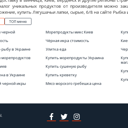
оставку в Винница, Киев, Бердянск и другие регионы стран
налог уникальных продуктов от производителя можно зак
жение, купить Лягушачьи лапки, сырые, 6/8 на сайте Рыбка и
ТОП меню
ы черной
Морепродукты микс Киев
Куп
ость
Чёрная икра стоимость
Кие
 рыбу в Украине
Улитка еда
Чер
н морепродуктов
Купить морепродукты Украина
Куп
маг
Киев
Купить сушеную рыбу
Куп
ена в Украине
Купить креветку
Куп
й черной икры
Мясо морского гребешка цена
Икр
в Украине
Интернет магазин морепродуктов
Киев
Мор
.