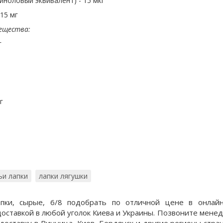
иноловый эквивалент) - 15 мкг
015 мг
ещества:
г
г
ьи лапки
лапки лягушки
апки, сырые, 6/8 подобрать по отличной цене в онлай
оставкой в любой уголок Киева и Украины. Позвоните мене