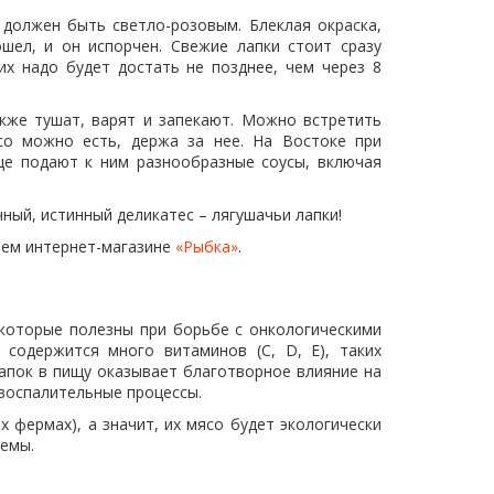
 должен быть светло-розовым. Блеклая окраска,
шел, и он испорчен. Свежие лапки стоит сразу
их надо будет достать не позднее, чем через 8
акже тушат, варят и запекают. Можно встретить
со можно есть, держа за нее. На Востоке при
ще подают к ним разнообразные соусы, включая
ный, истинный деликатес – лягушачьи лапки!
ем интернет-магазине
«Рыбка»
.
 которые полезны при борьбе с онкологическими
 содержится много витаминов (С, D, E), таких
лапок в пищу оказывает благотворное влияние на
 воспалительные процессы.
х фермах), а значит, их мясо будет экологически
темы.