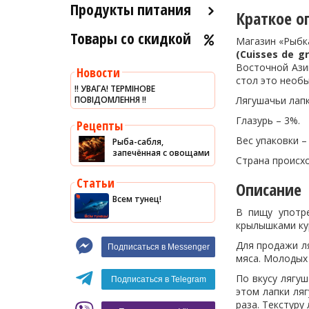
Продукты питания
Краткое о
Товары со скидкой
Оливковое масло
Магазин «Рыбк
(Cuisses de gr
Хумус
Восточной Азии
Новости
Уксус
стол это необ
‼️ УВАГА! ТЕРМІНОВЕ
ПОВІДОМЛЕННЯ ‼️
Сыры
Лягушачьи лапк
Глазурь – 3%.
Соусы
Рецепты
Вес упаковки – 
Рыба-сабля,
Сладости
запечённая с овощами
Страна происх
Рис
Статьи
Описание
Оливки
Всем тунец!
Мясные изделия
В пищу употре
крылышками кур
Макароны
Для продажи л
Подписаться в Messenger
Вино
мяса. Молодых 
Кофе
Белое вино
По вкусу лягу
Подписаться в Telegram
этом лапки ля
Красное вино
Blaser
раза. Текстуру