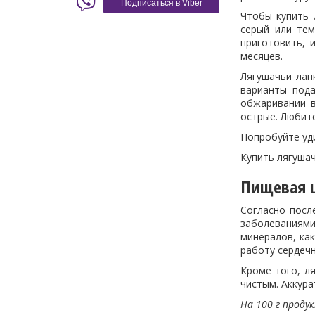
Подписаться в Viber
Чтобы купить 
серый или тем
приготовить, 
месяцев.
Лягушачьи лап
варианты пода
обжаривании в
острые. Любите
Попробуйте уди
Купить лягушачь
Пищевая ц
Согласно посл
заболеваниями
минералов, ка
работу сердечн
Кроме того, ля
чистым. Аккура
На 100 г проду