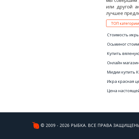
мы совершим д
или другой а
лучшее предло
ТОП категории
Стоимость икр
Осьминог стоим
Купить вяленую
Онлайн магази
Мидии купить 
Икра красная ц
Цена настояще
Купить улиток 
© 2009 - 2026 РЫБКА. ВСЕ ПРАВА ЗАЩИЩЕНЫ