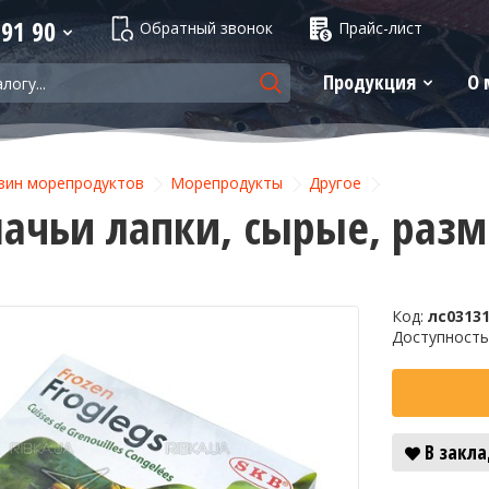
 91 90
Обратный звонок
Прайс-лист
Продукция
О 
зин морепродуктов
Морепродукты
Другое
ачьи лапки, сырые, разм
Код:
лс0313
Доступность
В закл