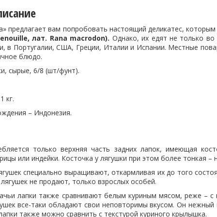
писание
а» предлагает вам попробовать настоящий деликатес, которым 
enouille, лат. Rana macrodon).
Однако, их едят не только во
, в Португалии, США, Греции, Италии и Испании. Местные пова
ычное блюдо.
и, сырые, 6/8 (шт/фунт).
1 кг.
ождения – Индонезия.
бляется только верхняя часть задних лапок, имеющая кост
ицы или индейки. Косточка у лягушки при этом более тонкая – 
ягушек специально выращивают, откармливая их до того состоя
лягушек не продают, только взрослых особей.
шачьи лапки также сравнивают белым куриным мясом, реже – с 
гушек все-таки обладают свои неповторимы вкусом. Он нежный 
 лапки также можно сравнить с текстурой куриного крылышка.