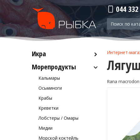
044 332
Икра
Интернет-мага
Лягуш
Морепродукты
Красная икра
Черная икра
Кальмары
Rana macrodon
Прочая икра
Осьминоги
Крабы
Креветки
Лобстеры / Омары
Мидии
Морской коктейль