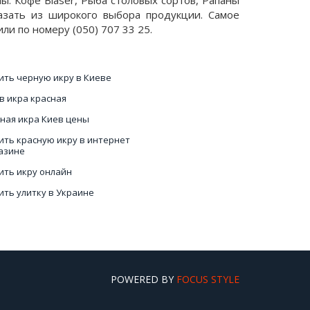
ы. Кофе Blaser, Рыба столовых сортов, Рапаны
азать из широкого выбора продукции. Самое
ли по номеру (050) 707 33 25.
ить черную икру в Киеве
в икра красная
ная икра Киев цены
ить красную икру в интернет
азине
ить икру онлайн
ить улитку в Украине
а купить в Киеве
ские ежики еда
POWERED BY
FOCUS STYLE