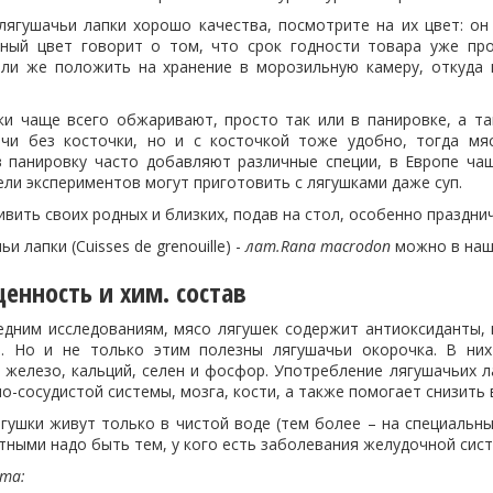
лягушачьи лапки хорошо качества, посмотрите на их цвет: он
ный цвет говорит о том, что срок годности товара уже про
или же положить на хранение в морозильную камеру, откуда 
ки чаще всего обжаривают, просто так или в панировке, а т
чи без косточки, но и с косточкой тоже удобно, тогда мя
 панировку часто добавляют различные специи, в Европе ча
ли экспериментов могут приготовить с лягушками даже суп.
вить своих родных и близких, подав на стол, особенно празднич
и лапки (Cuisses de grenouille) -
лат.Rana macrodon
можно в наш
енность и хим. состав
едним исследованиям, мясо лягушек содержит антиоксиданты,
. Но и не только этим полезны лягушачьи окорочка. В них
к железо, кальций, селен и фосфор. Употребление лягушачьих 
о-сосудистой системы, мозга, кости, а также помогает снизить
гушки живут только в чистой воде (тем более – на специальны
тными надо быть тем, у кого есть заболевания желудочной сис
кта: