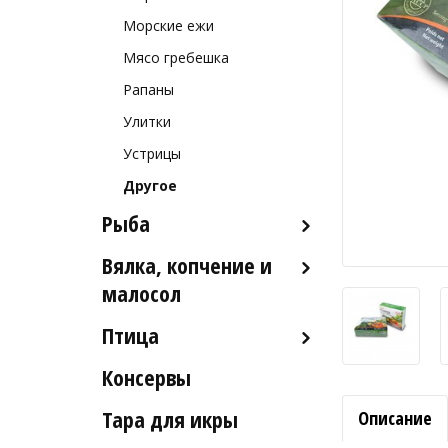
Морские ежи
Мясо гребешка
Рапаны
Улитки
Устрицы
Другое
Рыба
Вялка, копчение и
Рыба деликатесных сортов
малосол
Рыба столовых сортов
Птица
Икра вяленая
Рыба вяленая и сушеная
Консервы
Индейка
Рыба слабосоленая
Тара для икры
Описание
Рыба холодного и
горячего копчения