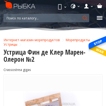
Интернет-магазин морепродуктов
Морепродукты
Устрицы
Устрица Фин де Клер Марен-
Олерон №2
Crassostrea gigas