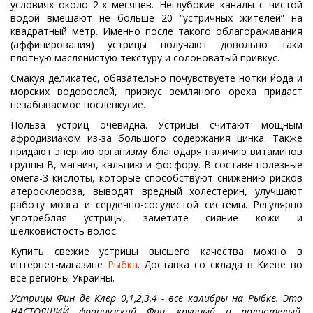
условиях около 2-х месяцев. Неглубокие каналы с чистой
водой вмещают не больше 20 “устричных жителей” на
квадратный метр. Именно после такого облагораживания
(аффинирования) устрицы получают довольно таки
плотную маслянистую текстуру и солоноватый привкус.
Смакуя деликатес, обязательно почувствуете нотки йода и
морских водорослей, привкус земляного ореха придаст
незабываемое послевкусие.
Польза устриц очевидна. Устрицы считают мощным
афродизиаком из-за большого содержания цинка. Также
придают энергию организму благодаря наличию витаминов
группы В, магнию, кальцию и фосфору. В составе полезные
омега-3 кислоты, которые способствуют снижению рисков
атеросклероза, выводят вредный холестерин, улучшают
работу мозга и сердечно-сосудистой системы. Регулярно
употребляя устрицы, заметите сияние кожи и
шелковистость волос.
Купить свежие устрицы высшего качества можно в
интернет-магазине
Рыбка
. Доставка со склада в Киеве во
все регионы Украины.
Устрицы Фин де Клер 0,1,2,3,4 - все калибры на Рыбке. Это
НАСТОЯЩИЙ французский Фин, крупный и полнотелый,