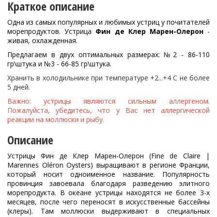
Краткое описание
Одна из самых популярных и любимых устриц у почитателей
морепродуктов. Устрица
Фин де Клер Марен-Олерон
-
живая, охлажденная.
Предлагаем в двух оптимальных размерах: №2 - 86-110
гр\штука и №3 - 66-85 гр\штука.
Хранить в холодильнике при температуре +2...+4 С не более
5 дней.
Важно: устрицы являются сильным аллергеном.
Пожалуйста, убедитесь, что у Вас нет аллергической
реакции на моллюски и рыбу.
Описание
Устрицы
Фин де Клер Марен-Олерон (Fine de Claire |
Marennes Oléron Oysters) выращивают в регионе Франции,
который носит одноименное название. Популярность
провинция завоевала благодаря разведению элитного
морепро
дукта. В океане устрицы находятся не более 3-х
месяцев, после чего переносят в
искусственн
ые бассейны
(клеры). Там моллюски выдерживают в специальных