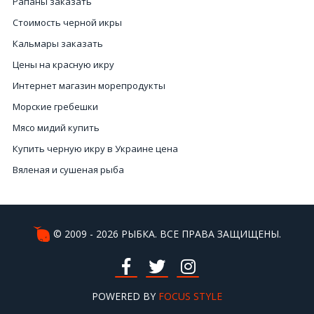
Рапаны заказать
Стоимость черной икры
Кальмары заказать
Цены на красную икру
Интернет магазин морепродукты
Морские гребешки
Мясо мидий купить
Купить черную икру в Украине цена
Вяленая и сушеная рыба
Купить устрицы в Украине
Цена мидий
Кальмары Киев цена
© 2009 - 2026 РЫБКА. ВСЕ ПРАВА ЗАЩИЩЕНЫ.
Черная икра купить Киев
Рыба с белым мясом
Морские ежи купить Киев
POWERED BY
FOCUS STYLE