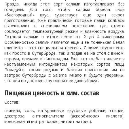
Правда, иногда этот сорт салями изготавливают без
говядины. Для того, чтобы салями обрела свой
«благородный» вкус, существует еще один секрет
приготовления. Уже практически готовые палки колбасы
вывешивают в специальном помещении, где строго
соблюдается температурный режим и влажность воздуха.
Готовая салями в итоге вести от 2 до 4 килограмм.
Особенностью салями является еще и ее тоненькая белая
пленочка – это специальная плесень. Салями вкусно есть
как просто в бутерброде, так и подав ее на стол с вином,
сырами, орехами и виноградом. Еще эта колбаса является
неотъемлемым ингредиентом некоторых сортов пицц.
Порадуйте своих родных и близких приготовив им на
завтрак бутерброды с Salame Milano и будьте уверенны,
что они по достоинству оценят ее дивный вкус.
Пищевая ценность и хим. состав
Состав:
свинина, соль, натуральные вкусовые добавки, специи,
декстроза, антиокислители (аскорбиновая кислота),
консерванты (нитрат калия, нитрит натрия).