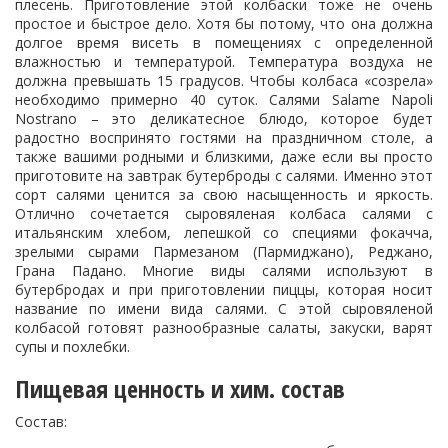
плесень. Приготовление этой колбаски тоже не очень
простое и быстрое дело. Хотя бы потому, что она должна
долгое время висеть в помещениях с определенной
влажностью и температурой. Температура воздуха не
должна превышать 15 градусов. Чтобы колбаса «созрела»
необходимо примерно 40 суток. Салями Salame Napoli
Nostrano – это деликатесное блюдо, которое будет
радостно воспринято гостями на праздничном столе, а
также вашими родными и близкими, даже если вы просто
приготовите на завтрак бутерброды с салями. Именно этот
сорт салями ценится за свою насыщенность и яркость.
Отлично сочетается сыровяленая колбаса салями с
итальянским хлебом, лепешкой со специями фокачча,
зрелыми сырами Пармезаном (Пармиджано), Реджано,
Грана Падано. Многие виды салями используют в
бутербродах и при приготовлении пиццы, которая носит
название по имени вида салями. С этой сыровяленой
колбасой готовят разнообразные салаты, закуски, варят
супы и похлебки.
Пищевая ценность и хим. состав
Состав: