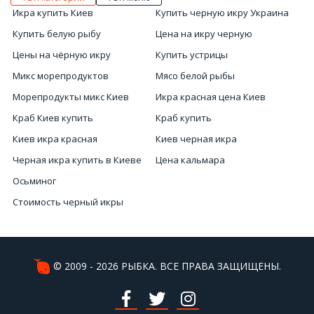
Икра купить Киев
Купить черную икру Украина
Купить белую рыбу
Цена на икру черную
Цены на чёрную икру
Купить устрицы
Микс морепродуктов
Мясо белой рыбы
Морепродукты микс Киев
Икра красная цена Киев
Краб Киев купить
Краб купить
Киев икра красная
Киев черная икра
Черная икра купить в Киеве
Цена кальмара
Осьминог
Стоимость черный икры
Икра цена
Заказать улиток
Доставка рыбы Киев
© 2009 - 2026 РЫБКА. ВСЕ ПРАВА ЗАЩИЩЕНЫ.
Белые сорта рыбы
Заказать морских ежей