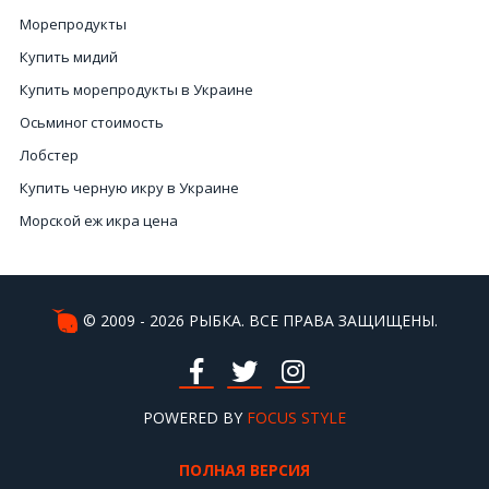
Морепродукты
Купить мидий
Купить морепродукты в Украине
Осьминог стоимость
Лобстер
Купить черную икру в Украине
Морской еж икра цена
Настоящая красная икра купить
Цена на черную икру
Морской коктейль купить цена
© 2009 - 2026 РЫБКА. ВСЕ ПРАВА ЗАЩИЩЕНЫ.
Икра черная цена
Мидии Киев
Цены на красную икру в Украине
POWERED BY
FOCUS STYLE
Купить красную икру в интернет магазине
ПОЛНАЯ ВЕРСИЯ
Сушеная рыба купить