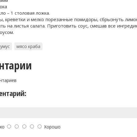
нока
ло – 1 столовая ложка.
ы, креветки и мелко порезанные помидоры, сбрызнуть лим
ть на листья салата. Приготовить соус, смешав все ингреди
оусом.
хумус
мясо краба
нтарии
нтариев
ентарий:
хо
Хорошо