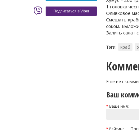
Красное вино
Blaser
1 головка чес
Подписаться в Viber
Оливковое мас
Смешать краб
соком. Выложи
Залить салат с
Тэги:
краб
Комме
Еще нет комме
Ваш комм
Ваше имя:
Пло
Рейтинг