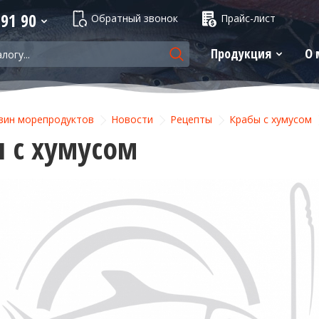
 91 90
Обратный звонок
Прайс-лист
Продукция
О 
зин морепродуктов
Новости
Рецепты
Крабы с хумусом
 с хумусом