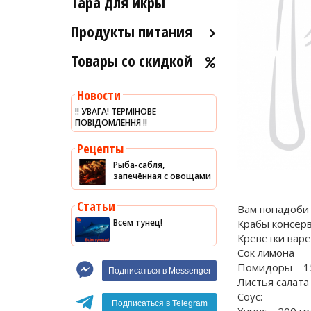
Тара для икры
Рыба холодного и
Морские ежи
горячего копчения
Продукты питания
Мясо гребешка
Товары со скидкой
Оливковое масло
Рапаны
Хумус
Улитки
Новости
Уксус
Устрицы
‼️ УВАГА! ТЕРМІНОВЕ
ПОВІДОМЛЕННЯ ‼️
Сыры
Другое
Соусы
Рецепты
Рыба-сабля,
Сладости
запечённая с овощами
Рис
Статьи
Вам понадобит
Оливки
Всем тунец!
Крабы консер
Мясные изделия
Креветки вар
Сок лимона
Макароны
Помидоры – 1
Подписаться в Messenger
Вино
Листья салата
Соус:
Кофе
Белое вино
Подписаться в Telegram
Хумус – 200 г