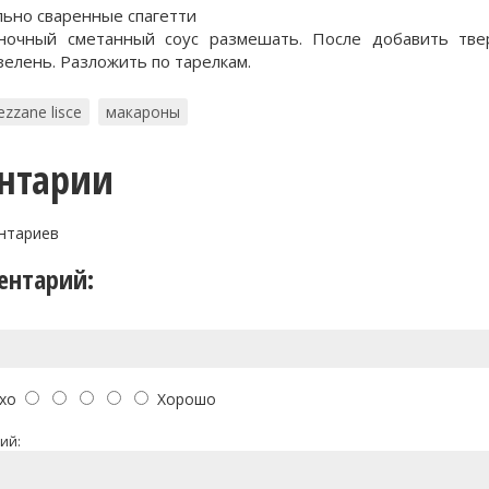
льно сваренные спагетти
ночный сметанный соус размешать. После добавить тв
зелень. Разложить по тарелкам.
zzane lisce
макароны
нтарии
нтариев
ентарий:
хо
Хорошо
ий: