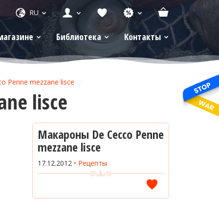
RU
магазине
Библиотека
Контакты
o Penne mezzane lisce
ne lisce
Макароны De Cecco Penne
mezzane lisce
17.12.2012
Рецепты