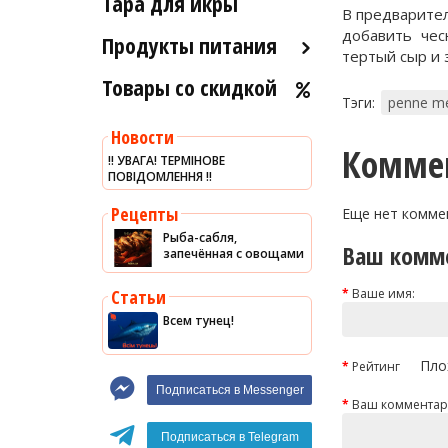
Тара для икры
Рыба холодного и
В предварите
Морские ежи
горячего копчения
добавить чес
Продукты питания
тертый сыр и 
Мясо гребешка
Товары со скидкой
Оливковое масло
Рапаны
Тэги:
penne me
Хумус
Улитки
Новости
Уксус
Комме
Устрицы
‼️ УВАГА! ТЕРМІНОВЕ
ПОВІДОМЛЕННЯ ‼️
Сыры
Другое
Соусы
Рецепты
Еще нет комме
Рыба-сабля,
Сладости
Ваш комм
запечённая с овощами
Рис
Статьи
Ваше имя:
Оливки
Всем тунец!
Мясные изделия
Пло
Рейтинг
Макароны
Подписаться в Messenger
Вино
Ваш комментар
Кофе
Белое вино
Подписаться в Telegram