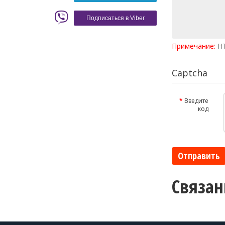
Красное вино
Blaser
Подписаться в Viber
Примечание:
HT
Captcha
Введите
код
Отправить
Связан