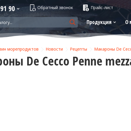
 91 90
Обратный звонок
Прайс-лист
Продукция
О 
зин морепродуктов
Новости
Рецепты
Макароны De Cecc
оны De Cecco Penne mezza