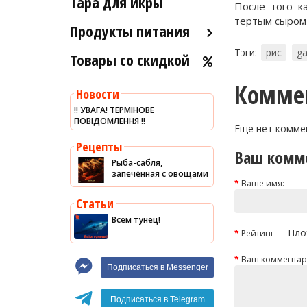
Тара для икры
После того к
Рыба холодного и
Морские ежи
тертым сыром
горячего копчения
Продукты питания
Мясо гребешка
Тэги:
рис
ga
Товары со скидкой
Оливковое масло
Рапаны
Хумус
Улитки
Комме
Новости
Уксус
Устрицы
‼️ УВАГА! ТЕРМІНОВЕ
ПОВІДОМЛЕННЯ ‼️
Сыры
Другое
Еще нет комме
Соусы
Рецепты
Ваш комм
Рыба-сабля,
Сладости
запечённая с овощами
Ваше имя:
Рис
Статьи
Оливки
Всем тунец!
Мясные изделия
Пло
Рейтинг
Макароны
Ваш комментар
Подписаться в Messenger
Вино
Кофе
Белое вино
Подписаться в Telegram