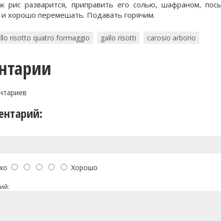
ак рис разварится, приправить его солью, шафраном, пос
 и хорошо перемешать. Подавать горячим.
llo risotto quatro formaggio
gallo risotti
carosio arborio
нтарии
нтариев
ентарий:
хо
Хорошо
ий: