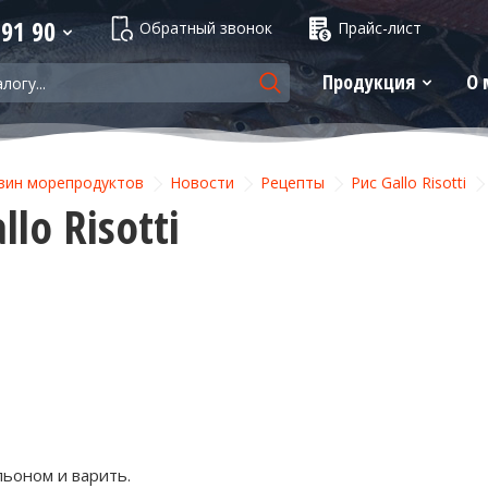
 91 90
Обратный звонок
Прайс-лист
Продукция
О 
зин морепродуктов
Новости
Рецепты
Рис Gallo Risotti
llo Risotti
льоном и варить.