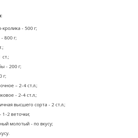
:
кролика - 500 г;
- 800 г;
.;
 ст.;
ы - 200 г;
 г;
чное – 2-4 ст.л.;
овое - 2-4 ст.л.;
чная высшего сорта - 2 ст.л.;
 1-2 веточки;
ый молотый - по вкусу;
кусу.