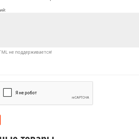
ий:
ML не поддерживается!
ные товары