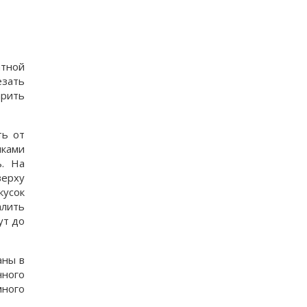
тной
езать
арить
ть от
чками
ь. На
ерху
кусок
алить
ут до
аны в
нного
много