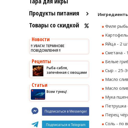
Тара для икры
Рыба холодного и
Морские ежи
горячего копчения
Продукты питания
Ингредиенты
Мясо гребешка
Товары со скидкой
Оливковое масло
Рапаны
Филе рыбы-
Хумус
Улитки
Картофель 
Новости
Уксус
Яйца - 2 шт
Устрицы
‼️ УВАГА! ТЕРМІНОВЕ
ПОВІДОМЛЕННЯ ‼️
Сыры
Сметана - 1
Другое
Соусы
Рецепты
Белые гриб
Рыба-сабля,
Сладости
Сыр – 25-30
запечённая с овощами
Рис
Масло сливо
Статьи
Оливки
Масло оливк
Всем тунец!
Мясные изделия
Мука пшени
Макароны
Петрушка -
Подписаться в Messenger
Перец чёрн
Вино
Соль - по в
Кофе
Белое вино
Подписаться в Telegram