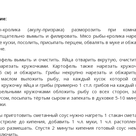
ие:
-кролика (акулу-призрака) разморозить при комна
 тщательно вымыть и филировать. Мясо рыбы-кролика нар
 куски, посолить, присыпать перцем, обвалять в муке и обж
не.
офель вымыть и очистить. Яйца отварить вкрутую, очисти
арезать кружочками. Картофель также нарезать кружо
5 см) и обжарить. Грибы некрупно нарезать и обжарит
 маслом выложить рыбу, на каждый кусок которой св
 кружочку яйца и грибы (примерно 1 ст.л. грибов на каждый 
фельными кружочками обложить рыбу со всех сторон, з
сом, посыпать тёртым сыром и запекать в духовке 5-10 мин
ки.
ы приготовить сметанный соус нужно нагреть 1 стакан смет
трюле до кипения, добавить 1 ч.л. муки, 1 ч.л. растопле
шо размешать. Спустя 2 минуты кипения готовый соус не
ключить.