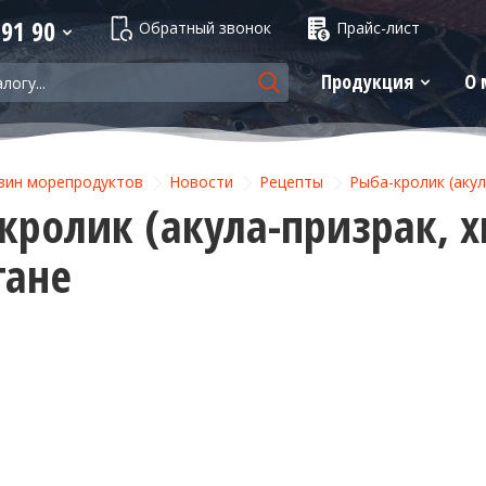
 91 90
Обратный звонок
Прайс-лист
Продукция
О 
зин морепродуктов
Новости
Рецепты
Рыба-кролик (акул
кролик (акула-призрак, 
тане