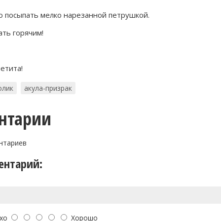
о посыпать мелко нарезанной петрушкой.
ать горячим!
етита!
олик
акула-призрак
нтарии
нтариев
ентарий:
хо
Хорошо