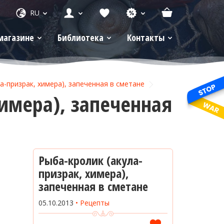
RU
магазине
Библиотека
Контакты
а-призрак, химера), запеченная в сметане
химера), запеченная
Рыба-кролик (акула-
призрак, химера),
запеченная в сметане
05.10.2013
Рецепты