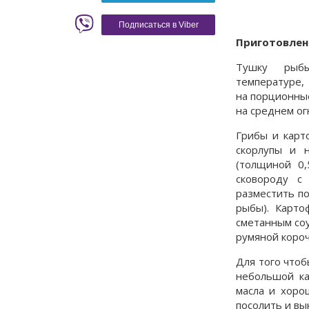
Красное вино
Blaser
Подписаться в Viber
Приготовлен
Тушку рыбы
температуре,
на порционные
на среднем ог
Грибы и карт
скорлупы и н
(толщиной 0,
сковороду с
разместить по
рыбы). Карто
сметанным соу
румяной короч
Для того чтоб
небольшой кас
масла и хоро
посолить и вы