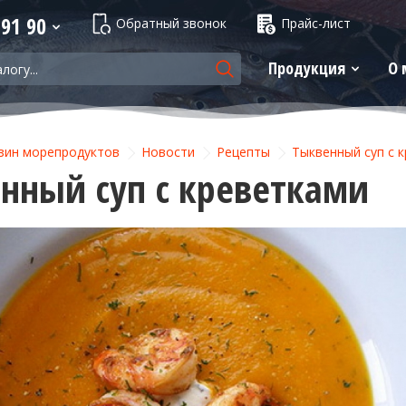
 91 90
Обратный звонок
Прайс-лист
Продукция
О 
зин морепродуктов
Новости
Рецепты
Тыквенный суп с 
нный суп с креветками