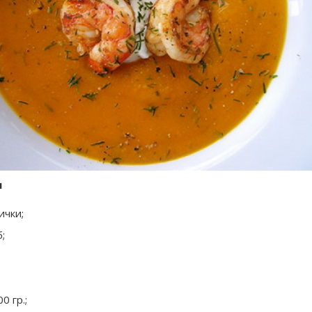
ы
ички;
;
0 гр.;