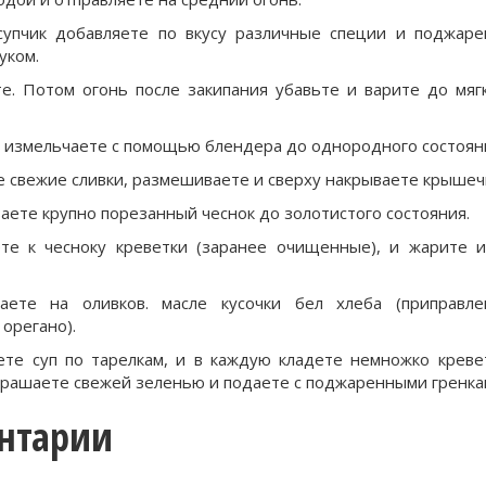
супчик добавляете по вкусу различные специи и поджар
уком.
те. Потом огонь после закипания убавьте и варите до мяг
 измельчаете с помощью блендера до однородного состоян
 свежие сливки, размешиваете и сверху накрываете крышеч
ете крупно порезанный чеснок до золотистого состояния.
те к чесноку креветки (заранее очищенные), и жарите 
аете на оливков. масле кусочки бел хлеба (приправл
 орегано).
ете суп по тарелкам, и в каждую кладете немножко креве
крашаете свежей зеленью и подаете с поджаренными гренка
нтарии