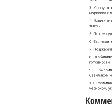
Сразу в 
морковку с л
Закипяти
тыквы.
Потом суп
Выливаете
Поджарива
Добавляе
готовности.
Обжарив
базиликом и
Разлива
чесноком, у
Комме