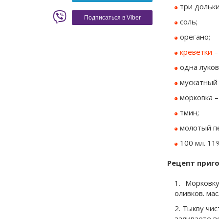
три дольки
Красное вино
Blaser
Подписаться в Viber
соль;
орегано;
креветки
–
одна луков
мускатный 
морковка – 
тмин;
молотый п
100 мл. 11
Рецепт приг
Морковк
оливков. мас
Тыкву чис
заливаете в