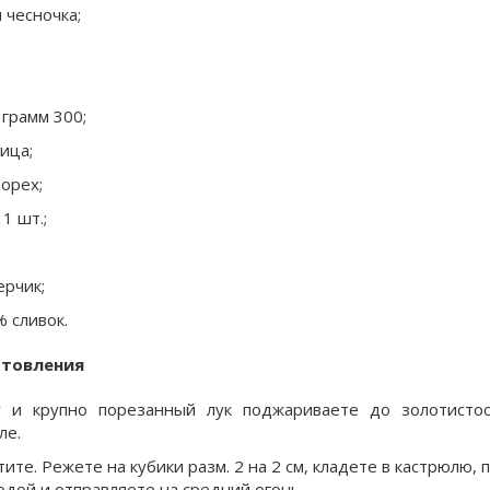
 чесночка;
 грамм 300;
ица;
орех;
1 шт.;
ерчик;
% сливок.
отовления
у и крупно порезанный лук поджариваете до золотисто
ле.
тите. Режете на кубики разм. 2 на 2 см, кладете в кастрюлю, 
одой и отправляете на средний огонь.