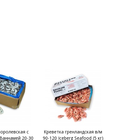
енландская в/м
Креветка королевская
Креветка
g Seafood (5 кг)
Ваннамей без головы 16-20
очищенная б