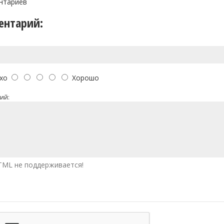
нтариев
ентарий:
хо
Хорошо
ий:
ML не поддерживается!