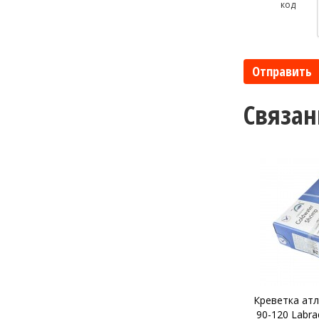
код
Отправить
Связан
Креветка атлантическая в/м
Креветка к
90-120 Labrador Fishermen's
головой с/м 