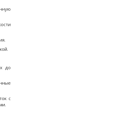
енную
кости
ия.
кой.
их до
енные
ток с
ми.