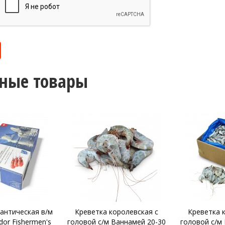
ные товары
оролевская с
Креветка королевская с
Креветка гр
Ваннамей 20-30
головой с/м Ваннамей 20-30
90-120 Iceber