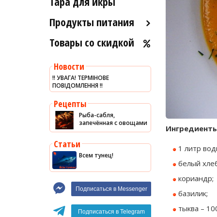
Тара для икры
Рыба холодного и
Морские ежи
горячего копчения
Продукты питания
Мясо гребешка
Товары со скидкой
Оливковое масло
Рапаны
Хумус
Улитки
Новости
Уксус
Устрицы
‼️ УВАГА! ТЕРМІНОВЕ
ПОВІДОМЛЕННЯ ‼️
Сыры
Другое
Соусы
Рецепты
Рыба-сабля,
Сладости
запечённая с овощами
Ингредиент
Рис
Статьи
1 литр вод
Оливки
Всем тунец!
белый хлеб
Мясные изделия
кориандр;
Макароны
Подписаться в Messenger
базилик;
Вино
тыква – 100
Кофе
Белое вино
Подписаться в Telegram