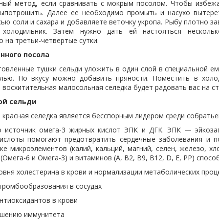
ный метод, если сравнивать с мокрым посолом. Чтобы избежа
ыпотрошить. Далее ее необходимо промыть и насухо вытерет
ью соли и сахара и добавляете веточку укропа. Рыбу плотно з
холодильник. Затем нужно дать ей настояться нескольк
 на третьи-четвертые сутки.
нного посола
товленные тушки сельди уложить в один слой в специальной ем
лью. По вкусу можно добавить пряности. Поместить в холо
 восхитительная малосольная селедка будет радовать вас на ст
ой сельди
 красная селедка является бесспорным лидером среди собратье
 источник омега-3 жирных кислот ЭПК и ДГК. ЭПК — эйкозап
кислоты помогают предотвратить сердечные заболевания и 
ке микроэлементов (калий, кальций, магний, селен, железо, х
Омега-6 и Омега-3) и витаминов (А, В2, В9, В12, D, Е, РР) спосо
овня холестерина в крови и нормализации метаболических проц
тромбообразования в сосудах
нтиоксидантов в крови
ышению иммунитета