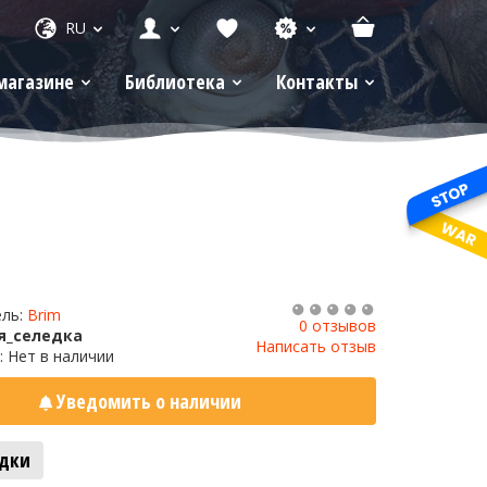
RU
магазине
Библиотека
Контакты
ель:
Brim
0 отзывов
я_селедка
Написать отзыв
: Нет в наличии
Уведомить о наличии
адки