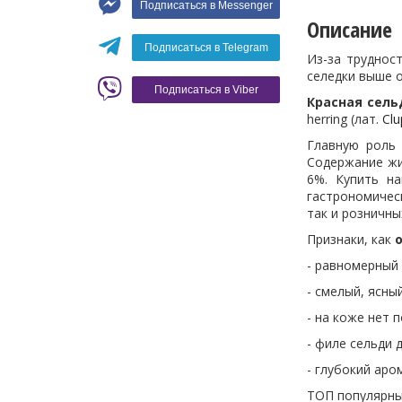
Подписаться в Messenger
Вино
Описание
Кофе
Белое вино
Подписаться в Telegram
Из-за труднос
Красное вино
Blaser
селедки выше о
Подписаться в Viber
Красная сель
herring (лат.
Clu
Главную роль 
Содержание жи
6%. Купить н
гастрономическ
так и розничны
Признаки, как
- равномерный 
- смелый, ясный
- на коже нет 
- филе сельди 
- глубокий ар
ТОП популярны