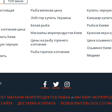
ТОП меню
астоящая
Рыба вяленая цена
Купить черную
Лобстер купить Украина
Кальмар купит
Белая рыба
Рыба в Киеве
 копчения цена
Магазины морепродуктов Киев
Красная икра к
пить Киев
Цены на рыбу горячего
Цена осьминог
щую черную
копчения
Осьминог Киев
Рыба горячее копчение
Мидиии
пить
Осьминог купить Киев
Заказать рыбу
 Украине
Стоимость красная икра
ть
.
НЕТ МАГАЗИН МОРЕПРОДУКТОВ РЫБКА
››
МАГАЗИН МОРЕПРО
 САЙТА
ДОСТАВКА И ОПЛАТА
ПОЛЬЗОВАТЕЛЬСКОЕ СОГЛА