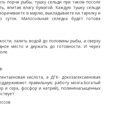
ть порчи рыбы, тушку сельди при таком посоле
ь, впитав влагу бумагой. Каждую тушку сельди
аворачиваете в марлю, выкладываете на тарелку и
о суток. Малосольная селедка будет готова
кости, залить водой до половины рыбы, а сверху
дное место и держать до готовности. И через
оле.
в.
ентаеновая кислота, а ДГК- докозагексаеновая
поддерживают правильную работу мозга.Богатый
лор и сера, фосфор и натрий), полиненасыщенных
бствует:
ессов