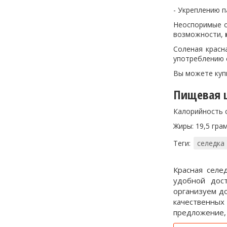
- Укреплению 
Неоспоримые о
возможности,
Соленая красн
употреблению 
Вы можете куп
Пищевая ц
Калорийность с
Жиры: 19,5 гра
Теги:
селедка
Красная селе
удобной дост
организуем до
качественных
предложение, 