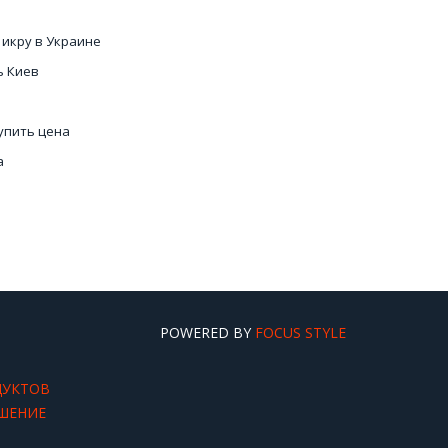
 икру в Украине
ь Киев
упить цена
а
 Киев
POWERED BY
FOCUS STYLE
ДУКТОВ
ШЕНИЕ