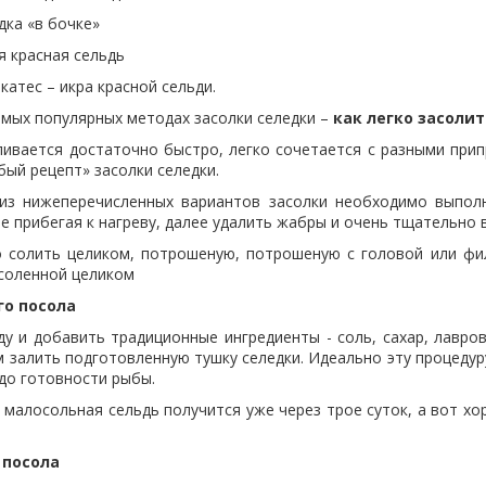
дка «в бочке»
я красная сельдь
атес – икра красной сельди.
амых популярных методах засолки селедки –
как легко засоли
ливается достаточно быстро, легко сочетается с разными прип
бый рецепт» засолки селедки.
з нижеперечисленных вариантов засолки необходимо выполн
е прибегая к нагреву, далее удалить жабры и очень тщательно
 солить целиком, потрошеную, потрошеную с головой или фил
асоленной целиком
о посола
у и добавить традиционные ингредиенты - соль, сахар, лавров
 залить подготовленную тушку селедки. Идеально эту процедур
до готовности рыбы.
 малосольная сельдь получится уже через трое суток, а вот х
 посола