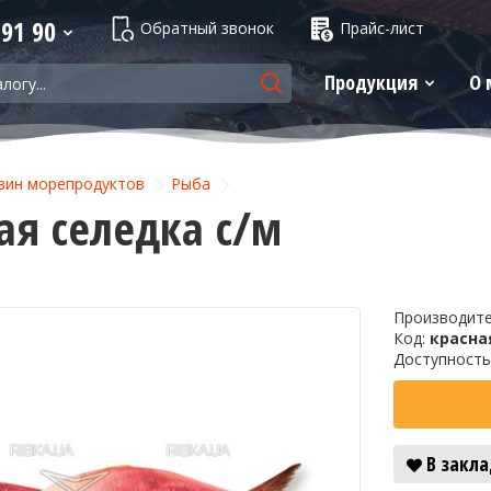
 91 90
Обратный звонок
Прайс-лист
Продукция
О 
зин морепродуктов
Рыба
ая селедка с/м
Производит
Код:
красна
Доступность
В закл