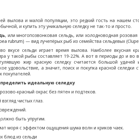
тей вылова и малой популяции, это редкий гость на нашем сто
бычной, и купить эту уникальную селедку не так-то и просто.
дь
, или многопозвонковая сельдь, или холодноводная розовая 
pea rubrum
) — вид лучепёрых рыб из семейства сельдевых (Clupei
во вкусе сельди играет время вылова. Наиболее вкусная кра
ра у такой рыбы составляет 19-22%. А вот в периоды до и во 
агулявшую жир красную селедку считается большой удачей 
ое удовольствие, а значит, поиск и покупка красной селедки 
х покупателей.
определить идеальную селедку
розово-красный окрас без пятен и подтеков.
 взгляд чистых глаз.
повреждений.
должно быть упругим.
омат моря с эффектом ощущения шума волн и криков чаек.
х блюд из сельди