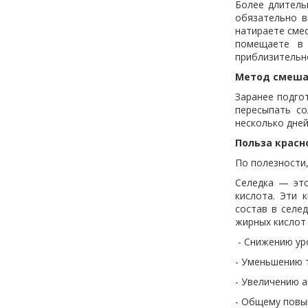
Более длитель
обязательно в
натираете смес
помещаете в 
приблизительно
Метод смеша
Заранее подго
пересыпать со
несколько дней
Польза красн
По полезности,
Селедка — это
кислота. Эти 
состав в селед
жирных кислот (
- Снижению ур
- Уменьшению 
- Увеличению а
- Общему пов