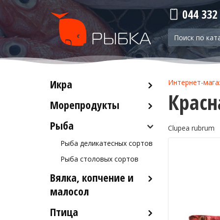
044 332
Икра
Интернет-мага
Красн
Морепродукты
Красная икра
Черная икра
Рыба
Кальмары
Clupea rubrum
Прочая икра
Осьминоги
Рыба деликатесных сортов
Крабы
Рыба столовых сортов
Креветки
Вялка, копчение и
Лобстеры / Омары
малосол
Мидии
Птица
Икра вяленая
Морской коктейль