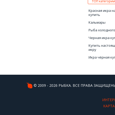
ТОП категории
Красная икра н
купить
Кальмары
Рыба холодного
Черная икра ку
Купить настоя
икру
Икра чёрная ку
Лобстер цена в
Рыба Киев купи
© 2009 - 2026 РЫБКА. ВСЕ ПРАВА ЗАЩИЩЕНЫ
ИНТЕР
КАРТА