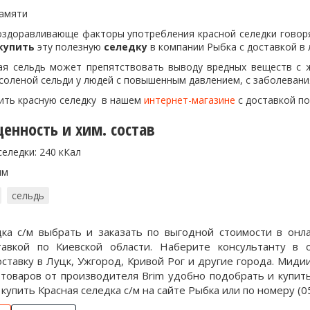
памяти
здоравливающе факторы употребления красной селедки говоря
купить
эту полезную
селедку
в компании Рыбка с доставкой в
ая сельдь может препятствовать выводу вредных веществ с ж
соленой сельди у людей с повышенным давлением, с заболевани
ить красную селедку в нашем
интернет-магазине
с доставкой по
енность и хим. состав
еледки: 240 кКал
мм
сельдь
дка с/м выбрать и заказать по выгодной стоимости в он
авкой по Киевской области. Наберите консультанту в
ставку в Луцк, Ужгород, Кривой Рог и другие города. Миди
 товаров от производителя Brim удобно подобрать и купит
купить Красная селедка с/м на сайте Рыбка или по номеру (05