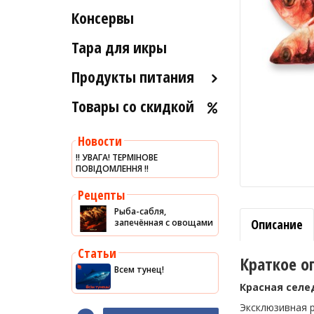
Рыба вяленая и сушеная
Консервы
Индейка
Морские ежи
Рыба слабосоленая
Мясо гребешка
Тара для икры
Рыба холодного и
Рапаны
горячего копчения
Продукты питания
Улитки
Товары со скидкой
Оливковое масло
Устрицы
Хумус
Другое
Новости
Уксус
‼️ УВАГА! ТЕРМІНОВЕ
ПОВІДОМЛЕННЯ ‼️
Сыры
Соусы
Рецепты
Рыба-сабля,
Сладости
Описание
запечённая с овощами
Рис
Статьи
Оливки
Краткое о
Всем тунец!
Мясные изделия
Красная селе
Макароны
Эксклюзивная р