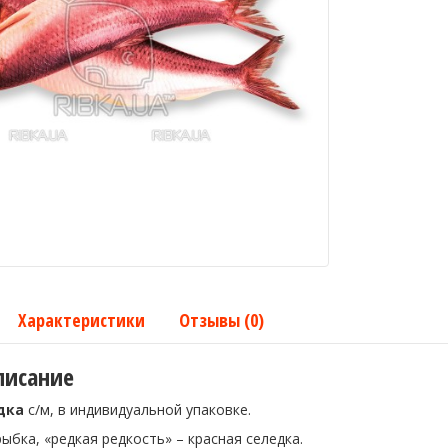
Характеристики
Отзывы (0)
писание
дка
с/м, в индивидуальной упаковке.
ыбка, «редкая редкость» – красная селедка.