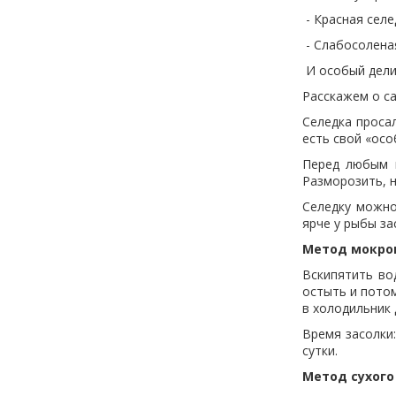
- Красная селе
- Слабосолена
И особый делик
Расскажем о с
Селедка проса
есть свой «осо
Перед любым и
Разморозить, н
Селедку можно
ярче у рыбы з
Метод мокрог
Вскипятить вод
остыть и потом
в холодильник 
Время засолки:
сутки.
Метод сухого