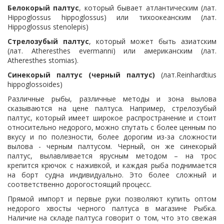
Белокорый палтус
, который бывает атлантическим (лат.
Hippoglossus hippoglossus) или тихоокеанским (лат.
Hippoglossus stenolepis)
Стрелозубый палтус
, который может быть азиатским
(лат. Atheresthes evermanni) или американским (лат.
Atheresthes stomias).
Синекорый палтус (черный палтус)
(лат.Reinhardtius
hippoglossoides)
Различные рыбы, различные методы и зона вылова
сказываются на цене палтуса. Например, стрелозубый
палтус, который имеет широкое распространение и стоит
относительно недорого, можно спутать с более ценным по
вкусу и по полезности, более дорогим из-за сложности
вылова - черным палтусом. Черный, он же синекорый
палтус, вылавливается ярусным методом – на трос
крепится крючок с наживкой, и каждая рыба поднимается
на борт судна индивидуально. Это более сложный и
соответственно дорогостоящий процесс.
Прямой импорт и первые руки позволяют купить оптом
недорого хвосты черного палтуса в магазине Рыбка.
Наличие на складе палтуса говорит о том, что это свежая