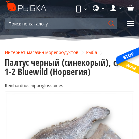
Интернет-магазин морепродуктов
Рыба
Палтус черный (синекорый), с/м
1-2 Bluewild (Норвегия)
Reinhardtius hippoglossoides