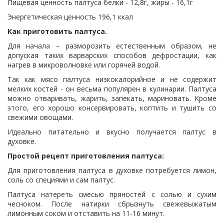
Пищевая ценность палтуса белки - 12,8г, жиры - 16,1г
Энергетическая ценность 196,1 ккал
Как приготовить палтуса.
Для начала – разморозить естественным образом, не
допуская таких варварских способов дефростации, как
нагрев в микроволновке или горячей водой.
Так как мясо палтуса низкокалорийное и не содержит
мелких костей - он весьма популярен в кулинарии. Палтуса
можно отваривать, жарить, запекать, мариновать. Кроме
этого, его хорошо консервировать, коптить и тушить со
свежими овощами.
Идеально питательно и вкусно получается палтус в
духовке.
Простой рецепт приготовления палтуса:
Для приготовления палтуса в духовке потребуется лимон,
соль со специями и сам палтус.
Палтуса натереть смесью пряностей с солью и сухим
чесноком. После натирки сбрызнуть свежевыжатым
лимонным соком и отставить на 11-16 минут.