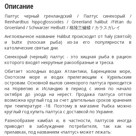
Описание
Палтус черный гренландский / Палтус синекорый /
Reinhardtius hippoglossoides / Greenland halibut /Fétan du
Groenland / Schwarzer Heilbutt / 格陵兰鳙鲽 / カラスガレイ
Англоязычное название Halibut происходит от haly (святой)
и butte (плоская рыба) из-за его популярности в
католические святые дни.
Синекорый (черный) палтус - это
хищная рыба в рацион
котор
о
го входят некрупные ракообразные и треска.
Обитает холодных водах Атлантики,
Баренцевом море,
Охотском море и водах прилегающим к Курильским
островам
. Основной вылов синекорого палтуса приходится
на Норвегию и Исландию в период
с июня по начало
октября до ухода на нерест. Продажа палтуса оптом
возможна круглый год за счет длительных сроков хранения
при температуре -18. Поэтому в магазине Рыбка можно
круглый год купить палтуса с доставкой по Украине.
Разнообразие камбал и, в частности, палтусов иногда
приводит в заблуждение потребителя, так как на
прилавках, под названием «палтус» может лежать: