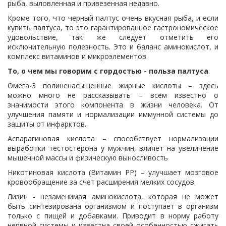
рыба, выловленная и привезенная недавно.
Кроме того, что черный палтус очень вкусная рыба, и если
купить палтуса, то это гарантированное гастрономическое
удовольствие, так же следует отметить его
исключительную полезность. Это и баланс аминокислот, и
комплекс витаминов и микроэлементов.
То, о чем мы говорим с гордостью - польза палтуса
.
Омега-3 полиненасыщенные жирные кислоты – здесь
можно много не рассказывать – всем известно о
значимости этого компонента в жизни человека. От
улучшения памяти и нормализации иммунной системы до
защиты от инфарктов.
Аспарагиновая кислота – способствует нормализации
выработки тестостерона у мужчин, влияет на увеличение
мышечной массы и физическую выносливость
Никотиновая кислота (Витамин РР) – улучшает мозговое
кровообращение за счет расширения мелких сосудов.
Лизин - незаменимая аминокислота, которая не может
быть синтезирована организмом и поступает в организм
только с пищей и добавками. Приводит в норму работу
нервной системы и известна своей особенностью сжигать