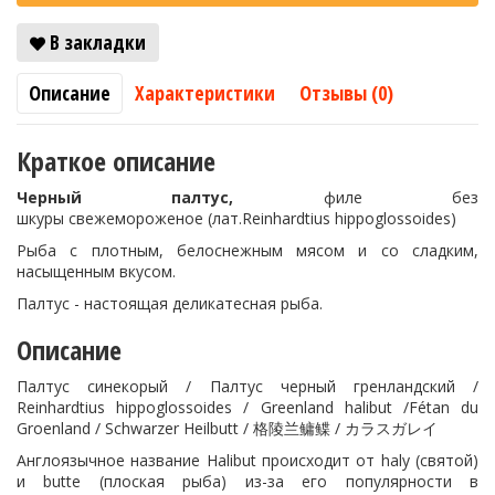
В закладки
Описание
Характеристики
Отзывы (0)
Краткое описание
Черный палтус,
филе без
шкуры свежемороженое (лат.Reinhardtius hippoglossoides)
Рыба с плотным, белоснежным мясом и со сладким,
насыщенным вкусом.
Палтус - настоящая деликатесная рыба.
Описание
Палтус синекорый / Палтус черный гренландский /
Reinhardtius hippoglossoides / Greenland halibut /Fétan du
Groenland / Schwarzer Heilbutt / 格陵兰鳙鲽 / カラスガレイ
Англоязычное название Halibut происходит от haly (святой)
и butte (плоская рыба) из-за его популярности в