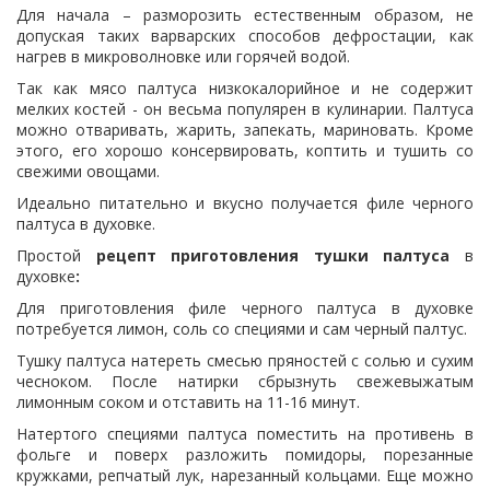
Для начала – разморозить естественным образом, не
допуская таких варварских способов дефростации, как
нагрев в микроволновке или горячей водой.
Так как мясо палтуса низкокалорийное и не содержит
мелких костей - он весьма популярен в кулинарии. Палтуса
можно отваривать, жарить, запекать, мариновать. Кроме
этого, его хорошо консервировать, коптить и тушить со
свежими овощами.
Идеально питательно и вкусно получается филе черного
палтуса в духовке.
Простой
рецепт приготовления тушки палтуса
в
духовке
:
Для приготовления филе черного палтуса в духовке
потребуется лимон, соль со специями и сам черный палтус.
Тушку палтуса натереть смесью пряностей с солью и сухим
чесноком. После натирки сбрызнуть свежевыжатым
лимонным соком и отставить на 11-16 минут.
Натертого специями палтуса поместить на противень в
фольге и поверх разложить помидоры, порезанные
кружками, репчатый лук, нарезанный кольцами. Еще можно