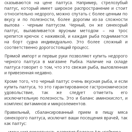
сказываются на цене палтуса. Например, стрелозубый
палтус, который имеет широкое распространение и стоит
относительно недорого, можно спутать с более ценным по
вкусу и по полезности, более дорогим из-за сложности
вылова - черным палтусом. Черный, он же синекорый
палтус, вылавливается ярусным методом – на трос
крепится крючок с наживкой, и каждая рыба поднимается
на борт судна индивидуально. Это более сложный и
соответственно дорогостоящий процесс.
Прямой импорт и первые руки позволяют купить недорого
черного палтуса в магазине Рыбка. Наличие на складе
палтуса говорит о том, что это свежая рыба, выловленная
и привезенная недавно.
Кроме того, что черный палтус очень вкусная рыба, и если
купить палтуса, то это гарантированное гастрономическое
удовольствие, так же следует отметить его
исключительную полезность. Это и баланс аминокислот, и
комплекс витаминов и микроэлементов.
Правильный, сбалансированный прием в пищу мяса
синекорого палтуса, исключит ваши посещения врачей, так
как палтус:
- уменьшит вероятность развития болезни Альцгеймера