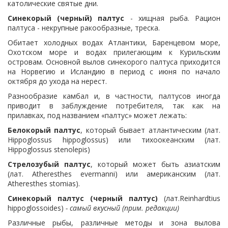
католические святые дни.
Синекорый (черный) палтус
-
хищная рыба. Рацион
палтуса - некрупные ракообразные, треска.
Обитает холодных водах Атлантики,
Баренцевом море,
Охотском море и водах прилегающим к Курильским
островам
. Основной вылов синекорого палтуса приходится
на Норвегию и Исландию в период
с июня по начало
октября до ухода на нерест.
Разнообразие камбал и, в частности, палтусов иногда
приводит в заблуждение потребителя, так как на
прилавках, под названием «палтус» может лежать:
Белокорый палтус
, который бывает атлантическим (лат.
Hippoglossus hippoglossus) или тихоокеанским (лат.
Hippoglossus stenolepis)
Стрелозубый палтус
, который может быть азиатским
(лат. Atheresthes evermanni) или американским (лат.
Atheresthes stomias).
Синекорый палтус (черный палтус)
(лат.Reinhardtius
hippoglossoides)
- самый вкусный (прим. редакции)
Различные рыбы, различные методы и зона вылова