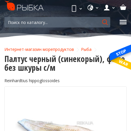
Интернет-магазин морепродуктов
Рыба
Палтус черный (синекорый), филе
без шкуры с/м
Reinhardtius hippoglossoides