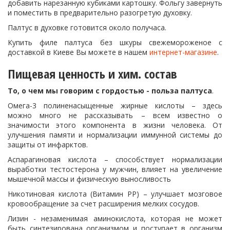
добавить нарезанную кубиками картошку. Фольгу завернуть
и поместить в предварительно разогретую духовку.
Палтус в духовке готовится около получаса.
Купить филе палтуса без шкуры свежемороженое с
доставкой в Киеве Вы можете в нашем
интернет-магазине
.
Пищевая ценность и хим. состав
То, о чем мы говорим с гордостью - польза палтуса
.
Омега-3 полиненасыщенные жирные кислоты – здесь
можно много не рассказывать – всем известно о
значимости этого компонента в жизни человека. От
улучшения памяти и нормализации иммунной системы до
защиты от инфарктов.
Аспарагиновая кислота – способствует нормализации
выработки тестостерона у мужчин, влияет на увеличение
мышечной массы и физическую выносливость
Никотиновая кислота (Витамин РР) – улучшает мозговое
кровообращение за счет расширения мелких сосудов.
Лизин - незаменимая аминокислота, которая не может
быть синтезирована организмом и поступает в организм