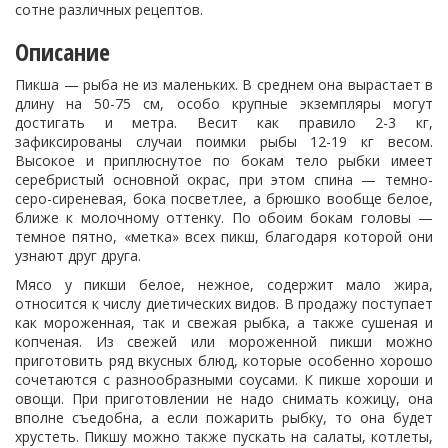
сотне различных рецептов.
Описание
Пикша — рыба не из маленьких. В среднем она вырастает в
длину на 50-75 см, особо крупные экземпляры могут
достигать и метра. Весит как правило 2-3 кг,
зафиксированы случаи поимки рыбы 12-19 кг весом.
Высокое и приплюснутое по бокам тело рыбки имеет
серебристый основной окрас, при этом спина — темно-
серо-сиреневая, бока посветлее, а брюшко вообще белое,
ближе к молочному оттенку. По обоим бокам головы —
темное пятно, «метка» всех пикш, благодаря которой они
узнают друг друга.
Мясо у пикши белое, нежное, содержит мало жира,
относится к числу диетических видов. В продажу поступает
как мороженная, так и свежая рыбка, а также сушеная и
копченая. Из свежей или мороженной пикши можно
приготовить ряд вкусных блюд, которые особенно хорошо
сочетаются с разнообразными соусами. К пикше хороши и
овощи. При приготовлении не надо снимать кожицу, она
вполне съедобна, а если пожарить рыбку, то она будет
хрустеть. Пикшу можно также пускать на салаты, котлеты,