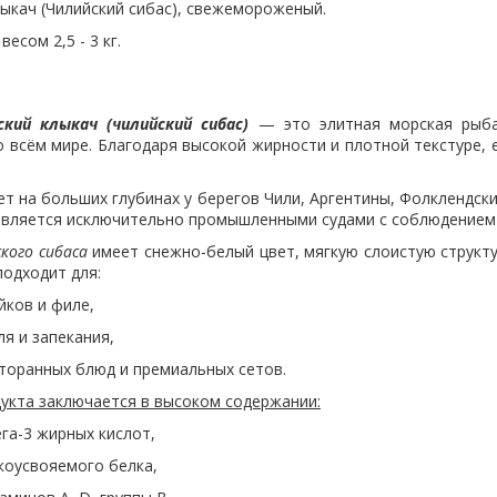
ыкач (Чилийский сибас), свежемороженый.
весом 2,5 - 3 кг.
кий клыкач (чилийский сибас)
— это элитная морская рыба
 всём мире. Благодаря высокой жирности и плотной текстуре, 
на больших глубинах у берегов Чили, Аргентины, Фолклендских
вляется исключительно промышленными судами с соблюдением 
кого сибаса
имеет снежно-белый цвет, мягкую слоистую структур
подходит для:
 и филе,
запекания,
ых блюд и премиальных сетов.
укта заключается в высоком содержании:
жирных кислот,
ояемого белка,