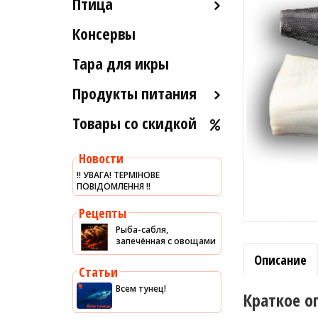
Птица
Морские ежи
Рыба вяленая и сушеная
Консервы
Индейка
Мясо гребешка
Рыба слабосоленая
Тара для икры
Рапаны
Рыба холодного и
горячего копчения
Улитки
Продукты питания
Устрицы
Товары со скидкой
Оливковое масло
Другое
Хумус
Новости
Уксус
‼️ УВАГА! ТЕРМІНОВЕ
ПОВІДОМЛЕННЯ ‼️
Сыры
Соусы
Рецепты
Рыба-сабля,
Сладости
запечённая с овощами
Рис
Описание
Статьи
Оливки
Всем тунец!
Краткое о
Мясные изделия