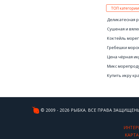
ТОП категории
Деликатесная 
Сушеная и вяле
Коктейль море
Гребешки морс
Цена чёрная ик
Микс морепрод
Купить икру кр
натуральную
Красная икра к
© 2009 - 2026 РЫБКА. ВСЕ ПРАВА ЗАЩИЩЕНЫ
ИНТЕР
КАРТА