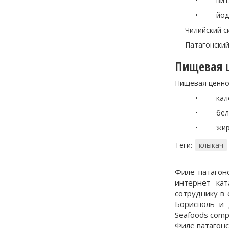
• витамино
• йода, фо
Чилийский сиб
Патагонский кл
Пищевая ц
Пищевая ценнос
• калорийн
• белки: 
• жиры:
Теги:
клыкач
Филе патагонс
интернет ка
сотруднику в
Борисполь и 
Seafoods comp
Филе патагонск