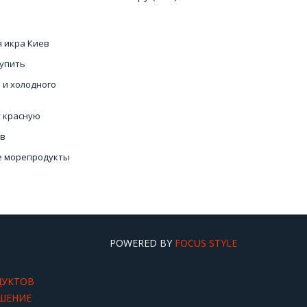
я икра Киев
купить
 и холодного
у красную
ев
е морепродукты
гребешка
чения рыба
POWERED BY
FOCUS STYLE
ДУКТОВ
ШЕНИЕ