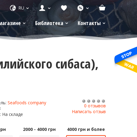
RU
магазине
Библиотека
Контакты
лийского сибаса),
ель:
Seafoods company
0 отзывов
3
Написать отзыв
: На складе
грн
2000 - 4000 грн
4000 грн и более