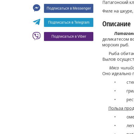
Макароны
Патагонский кл
Подписаться в Messenger
Филе на шкуре, 
Вино
Кофе
Белое вино
Описание
Подписаться в Telegram
Красное вино
Blaser
Патагонс
Подписаться в Viber
деликатесом во
морских рыб.
Рыба обитает 
Вылов осущест
Мясо чилийс
Оно идеально 
• стейков
• гриля и 
• ресторанн
Польза прод
• омега-3 
• легкоусв