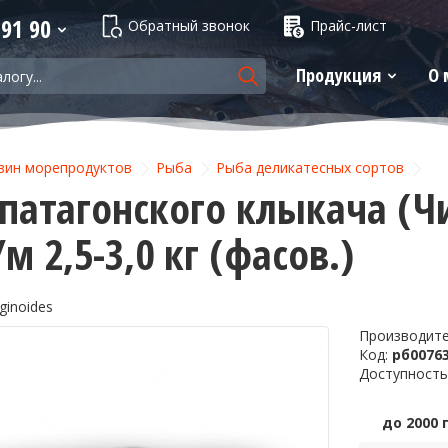
 91 90
Обратный звонок
Прайс-лист
Продукция
О 
зин морепродуктов
Рыба
Рыба деликатесных сортов
патагонского клыкача (Чи
м 2,5-3,0 кг (фасов.)
ginoides
Производит
Код:
рб0076
Доступность
до 2000 