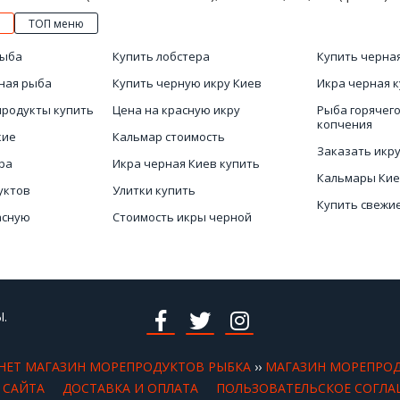
ТОП меню
рыба
Купить лобстера
Купить черна
ная рыба
Купить черную икру Киев
Икра черная 
продукты купить
Цена на красную икру
Рыба горячего
копчения
кие
Кальмар стоимость
Заказать икр
ра
Икра черная Киев купить
Кальмары Ки
уктов
Улитки купить
Купить свежи
асную
Стоимость икры черной
Купить мясо 
Рыба Киев купить
упить онлайн
Горячего коп
.
НЕТ МАГАЗИН МОРЕПРОДУКТОВ РЫБКА
››
МАГАЗИН МОРЕПРО
 САЙТА
ДОСТАВКА И ОПЛАТА
ПОЛЬЗОВАТЕЛЬСКОЕ СОГЛА