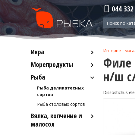
044 332
Икра
Интернет-мага
Филе 
Морепродукты
Красная икра
н/ш с/
Черная икра
Рыба
Кальмары
Прочая икра
Осьминоги
Рыба деликатесных
Dissostichus ele
Крабы
сортов
Креветки
Рыба столовых сортов
Вялка, копчение и
Лобстеры / Омары
малосол
Мидии
Морской коктейль
Икра вяленая