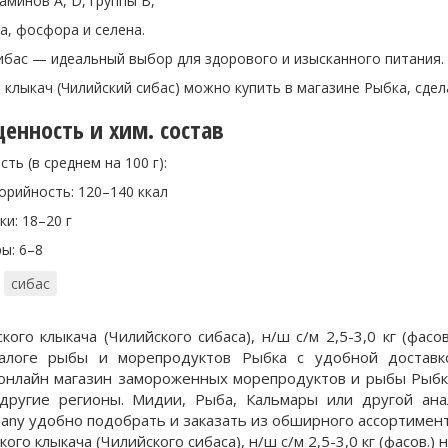
в A, D, группы B,
сфора и селена.
ас — идеальный выбор для здорового и изысканного питания.
ыкач (Чилийский сибас) можно купить в магазине Рыбка, сдела
енность и хим. состав
ть (в среднем на 100 г):
ость: 120–140 ккал
18–20 г
 6–8
сибас
кого клыкача (Чилийского сибаса), н/ш с/м 2,5-3,0 кг (фас
талоге рыбы и морепродуктов Рыбка с удобной доставк
 онлайн магазин замороженных морепродуктов и рыбы Рыбка
другие регионы. Мидии, Рыба, Кальмары или другой ана
any удобно подобрать и заказать из обширного ассортимен
ого клыкача (Чилийского сибаса), н/ш с/м 2,5-3,0 кг (фасов.) н