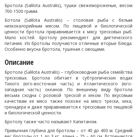
Бротола (Salilota Australis), тушки свежемороженые, весом
700-1500 грамм.
Ботола (Salilota Australis) – столовая рыба с белым
низкокалорийным мясом. По пищевой и биологической
ценности бротола приравнивается к мясу тресковых рыб.
Мало костей. Бротолу рекомендуют для диетического
питания. Из бротолы получаются отличные вторые блюда.
Особенно вкусна бротола, тушеная с овощами.
Описание
Бротола (Salilota Australis) – глубоководная рыба семейства
тресковых. Бротола обитает в субтропических водах
Тихого (юго-восточная часть) и Атлантического (юго-
западная часть) океанов. По внешнему виду бротола
весьма сходна с розовой треской и хеком. По вкусовым
качествам ее мясо также похоже на мясо трески, хека,
гренадера и даже приравнивается к тресковым по пищевой
и биологической ценности.
Бротолу также часто называют Капитаном.
Привычная глубина для бротолы – от 40 до 400 м. Средний
вес бротолы от 1 до 3 кг, длина – 25 – 60 см. Встречаются