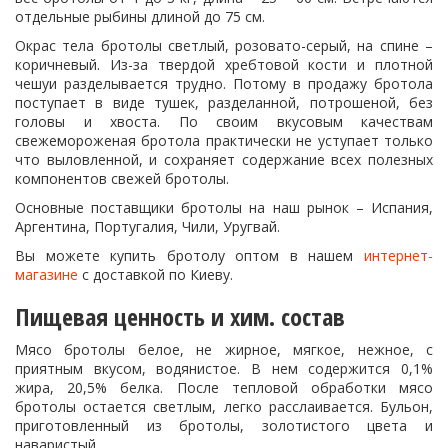
отдельные рыбины длиной до 75 см.
Окрас тела бротолы светлый, розовато-серый, на спине –
коричневый. Из-за твердой хребтовой кости и плотной
чешуи разделывается трудно. Потому в продажу бротола
поступает в виде тушек, разделанной, потрошеной, без
головы и хвоста. По своим вкусовым качествам
свежемороженая бротола практически не уступает только
что выловленной, и сохраняет содержание всех полезных
компонентов свежей бротолы.
Основные поставщики бротолы на наш рынок – Испания,
Аргентина, Португалия, Чили, Уругвай.
Вы можете купить бротолу оптом в нашем
интернет-
магазине
с доставкой по Киеву.
Пищевая ценность и хим. состав
Мясо бротолы белое, не жирное, мягкое, нежное, с
приятным вкусом, водянистое. В нем содержится 0,1%
жира, 20,5% белка. После тепловой обработки мясо
бротолы остается светлым, легко расслаивается. Бульон,
приготовленный из бротолы, золотистого цвета и
наваристый.