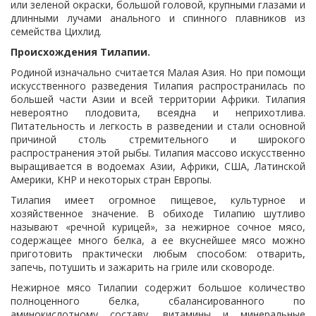
или зеленой окраски, большой головой, крупными глазами и
длинными лучами анального и спинного плавников из
семейства Цихлид.
Происхождения Тилапии.
Родиной изначально считается Малая Азия. Но при помощи
искусственного разведения Тилапия распространилась по
большей части Азии и всей территории Африки. Тилапия
невероятно плодовита, всеядна и неприхотлива.
Питательность и легкость в разведении и стали основной
причиной столь стремительного и широкого
распространения этой рыбы. Тилапия массово искусственно
выращивается в водоемах Азии, Африки, США, Латинской
Америки, КНР и некоторых стран Европы.
Тилапия имеет огромное пищевое, культурное и
хозяйственное значение. В обиходе Тилапию шутливо
называют «речной курицей», за нежирное сочное мясо,
содержащее много белка, а ее вкуснейшее мясо можно
приготовить практически любым способом: отварить,
запечь, потушить и зажарить на гриле или сковороде.
Нежирное мясо Тилапии содержит большое количество
полноценного белка, сбалансированного по
аминокислотному составу, витамины и минеральные