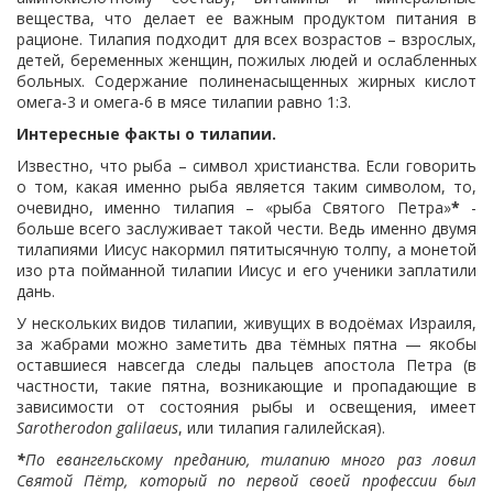
вещества, что делает ее важным продуктом питания в
рационе. Тилапия подходит для всех возрастов – взрослых,
детей, беременных женщин, пожилых людей и ослабленных
больных. Содержание полиненасыщенных жирных кислот
омега-3 и омега-6 в мясе тилапии равно 1:3.
Интересные факты о тилапии.
Известно, что рыба – символ христианства. Если говорить
о том, какая именно рыба является таким символом, то,
очевидно, именно тилапия – «рыба Святого Петра»
*
-
больше всего заслуживает такой чести. Ведь именно двумя
тилапиями Иисус накормил пятитысячную толпу, а монетой
изо рта пойманной тилапии Иисус и его ученики заплатили
дань.
У нескольких видов тилапии, живущих в водоёмах Израиля,
за жабрами можно заметить два тёмных пятна — якобы
оставшиеся навсегда следы пальцев апостола Петра (в
частности, такие пятна, возникающие и пропадающие в
зависимости от состояния рыбы и освещения, имеет
Sarotherodon galilaeus
, или тилапия галилейская).
*
По евангельскому преданию, тилапию много раз ловил
Святой Пётр, который по первой своей профессии был