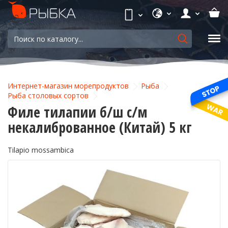
Интернет-магазин морепродуктов
Рыба
Рыба столовых сортов
Филе тилапии б/ш с/м
некалиброванное (Китай) 5 кг
Tilapio mossambica