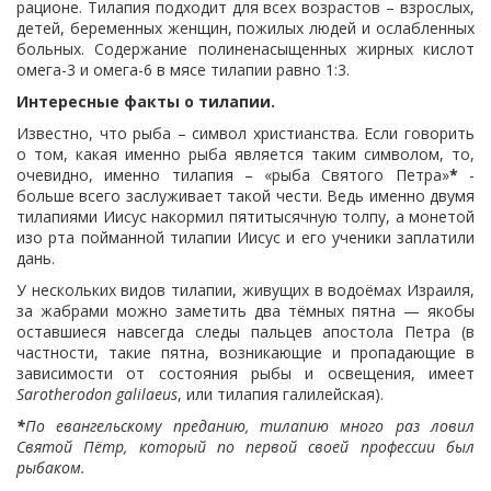
рационе. Тилапия подходит для всех возрастов – взрослых,
детей, беременных женщин, пожилых людей и ослабленных
больных. Содержание полиненасыщенных жирных кислот
омега-3 и омега-6 в мясе тилапии равно 1:3.
Интересные факты о тилапии.
Известно, что рыба – символ христианства. Если говорить
о том, какая именно рыба является таким символом, то,
очевидно, именно тилапия – «рыба Святого Петра»
*
-
больше всего заслуживает такой чести. Ведь именно двумя
тилапиями Иисус накормил пятитысячную толпу, а монетой
изо рта пойманной тилапии Иисус и его ученики заплатили
дань.
У нескольких видов тилапии, живущих в водоёмах Израиля,
за жабрами можно заметить два тёмных пятна — якобы
оставшиеся навсегда следы пальцев апостола Петра (в
частности, такие пятна, возникающие и пропадающие в
зависимости от состояния рыбы и освещения, имеет
Sarotherodon galilaeus
, или тилапия галилейская).
*
По евангельскому преданию, тилапию много раз ловил
Святой Пётр, который по первой своей профессии был
рыбаком.