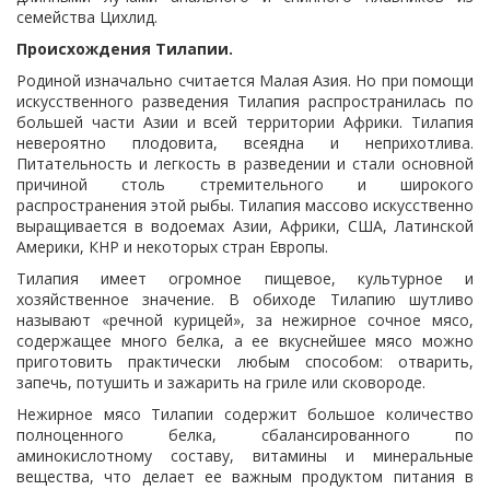
семейства Цихлид.
Происхождения Тилапии.
Родиной изначально считается Малая Азия. Но при помощи
искусственного разведения Тилапия распространилась по
большей части Азии и всей территории Африки. Тилапия
невероятно плодовита, всеядна и неприхотлива.
Питательность и легкость в разведении и стали основной
причиной столь стремительного и широкого
распространения этой рыбы. Тилапия массово искусственно
выращивается в водоемах Азии, Африки, США, Латинской
Америки, КНР и некоторых стран Европы.
Тилапия имеет огромное пищевое, культурное и
хозяйственное значение. В обиходе Тилапию шутливо
называют «речной курицей», за нежирное сочное мясо,
содержащее много белка, а ее вкуснейшее мясо можно
приготовить практически любым способом: отварить,
запечь, потушить и зажарить на гриле или сковороде.
Нежирное мясо Тилапии содержит большое количество
полноценного белка, сбалансированного по
аминокислотному составу, витамины и минеральные
вещества, что делает ее важным продуктом питания в