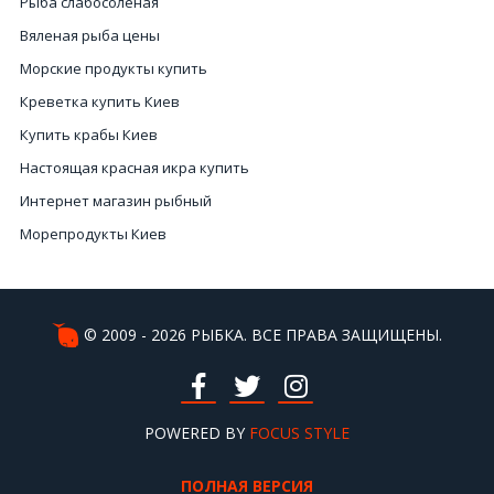
Рыба слабосоленая
Вяленая рыба цены
Морские продукты купить
Креветка купить Киев
Купить крабы Киев
Настоящая красная икра купить
Интернет магазин рыбный
Морепродукты Киев
Икра красная Киев купить цена
Чёрная икра цена в Украине
Купить кальмары Киев
© 2009 - 2026 РЫБКА. ВСЕ ПРАВА ЗАЩИЩЕНЫ.
Икра черная Киев купить
Морские ежи Киев
Икра купить в Киеве
POWERED BY
FOCUS STYLE
Онлайн магазин морепродуктов
ПОЛНАЯ ВЕРСИЯ