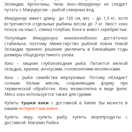
Зеландии, Аргентины, Чили.
Хоки
–
Макруронус
не следует
путать с Макрурусом – рыбой северных вод.
Макруронус
имеет длину до 120 см, вес – до 1,5 кг, хотя
встречаются отдельные рыбины весом до 7 кг. Хвост
хоки
похож на хлыст, спинка голубая, бока и живот серебристые.
Популяция
Макруронуса новозеландского
достаточно
стабильна, поэтому Министерство рыбной ловли Новой
Зеландии приняло решение увеличить в ближайшие годы
размеры общедопустимого улова.
Хоки
– хищная глубоководная рыба. Питается мелкой
сельдью, крилем, анчоусами, головоногими моллюсками.
Хоки
– рыба семейства мерлузовых. Потому обладает
сочным белым мясом, сохраняющим форму при
термической обработке.
Хоки
великолепна в виде филе.
Мясо
хоки
используется также для сурими.
Купить
тушки хоки
с доставкой в Киеве Вы можете в
нашем
интернет-магазине
.
Купить икру, купить рыбу, купить морепродукты с
доставкой. Магазин Рыбка