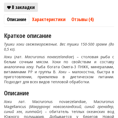
В закладки
Описание
Характеристики
Отзывы (4)
Краткое описание
Тушки хоки свежемороженые. Вес тушки 150-500 грамм (до
0,5 кг).
Хоки
(лат.
Macruronus novaezelandiae
) – столовая рыба с
белым сочным мясом. Хоки по свойствам и составу
аналогична
хеку
. Рыба богата Омега-3 ПНЖК, минералами,
витаминами РР и группы В.
Хоки
– малокостна, быстра в
приготовлении, приемлема в диетическом питании.
Подходит для всех видов тепловой обработки.
Описание
Хоки
лат. Macruronus novaezelandiae, Macruronus
Magellanicus (
Макруронус новозеландский, синий гренадер,
синий хек, хиптайл
) – обитатель теплых океанских вод
Южного полушария. Добывается у берегов Новой