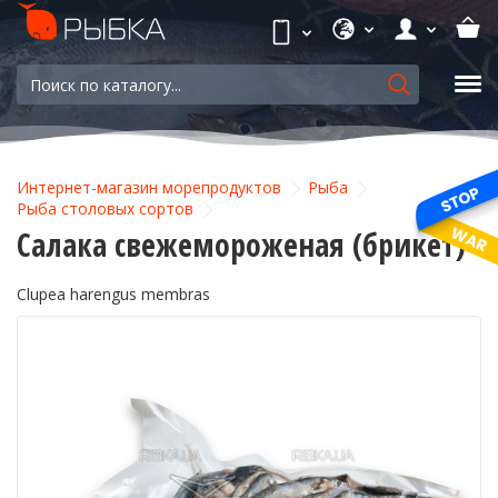
Интернет-магазин морепродуктов
Рыба
Рыба столовых сортов
Салака свежемороженая (брикет)
Clupea harengus membras