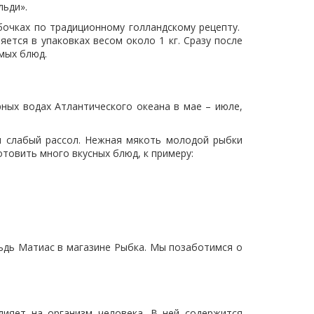
льди».
бочках по традиционному голландскому рецепту.
ется в упаковках весом около 1 кг. Сразу после
мых блюд.
рных водах Атлантического океана в мае – июле,
я слабый рассол. Нежная мякоть молодой рыбки
отовить много вкусных блюд, к примеру:
ьдь Матиас в магазине Рыбка. Мы позаботимся о
лияет на организм человека. В ней содержится