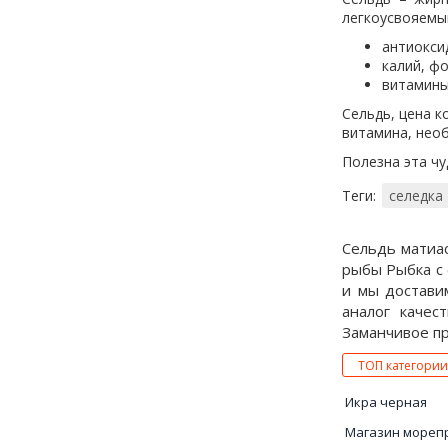
легкоусвояемый
антиокси
калий, фо
витамин
Сельдь, цена к
витамина, необ
Полезна эта чу
Теги:
селедка
Сельдь матиас
рыбы Рыбка с 
и мы достави
аналог качес
Заманчивое пре
ТОП категории
Икра черная
Магазин мореп