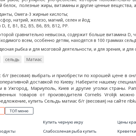
 белок, полезные жиры, витамины и другие ценные вещества, а
данты, Омега-3 жирные кислоты;
сфор, натрий, железо, магний, селен и йод;
ы
D
, Е, В1, B2, B5, B6, B9, В12, PP.
оторой сравнительно невысока, содержит больше витамина D, ч
ходимого всем, особенно детям, находятся в 100 граммах сельд
десная рыбка и для мозговой деятельности, и для зрения, и для
сельдь
Матиас
 б/г (весовая) выбрать и приобрести по хорошей цене в о
оперативной доставкой по Киеву. Наберите нашему специал
м в Ужгород, Мариуполь, Киев и другие уголки страны. Ра
твенных товаров от производителя Cornelis Vrolijk мож
дложение, купить Сельдь матиас б/г (весовая) на сайте ribka
ТОП меню
Купить черную икру
Цены кра
родукты
Слабосоленая рыба купить
Креветки