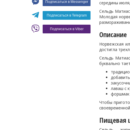
Подписаться в Messenger
середины июля,
Вино
Сельдь Матиас
Кофе
Белое вино
Подписаться в Telegram
Молодая норве
размораживани
Красное вино
Blaser
Подписаться в Viber
Описание
Норвежская ил
достигла трехл
Сельдь Матиас
буквально тает
традицио
добавить
закусочны
лаваш с к
форшмак 
Чтобы пригото
своевременной
Пищевая ц
Сельдь – жирн