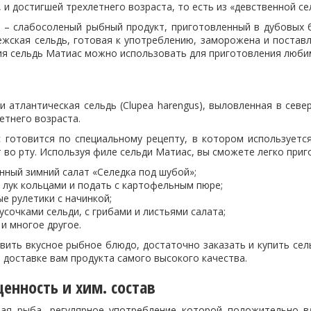
 и достигшей трехлетнего возраста, то есть из «девственной се
 – слабосоленый рыбный продукт, приготовленный в дубовых 
жская сельдь, готовая к употреблению, заморожена и поставля
я сельдь Матиас можно использовать для приготовления люби
и атлантическая сельдь
(
Clupea harengus), выловленная в севе
етнего возраста.
 готовится по специальному рецепту, в котором используетс
 во рту. Используя филе сельди Матиас, вы сможете легко приг
нный зимний салат «Селедка под шубой»;
 лук кольцами и подать с картофельным пюре;
е рулетики с начинкой;
усочками сельди, с грибами и листьями салата;
и многое другое.
вить вкусное рыбное блюдо, достаточно заказать и купить сел
 доставке вам продукта самого высокого качества.
енность и хим. состав
ая рыба, регулярное употребление которой положительно в