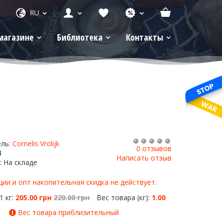
RU
магазине
Библиотека
Контакты
ель:
Cornelis Vrolijk
0 отзывов
8
Написать отзыв
: На складе
ии и опт накопительная скидка не действует.
1 кг:
205.00 грн
220.00 грн
Вес товара (кг):
1.00
Вес товара приблизительный