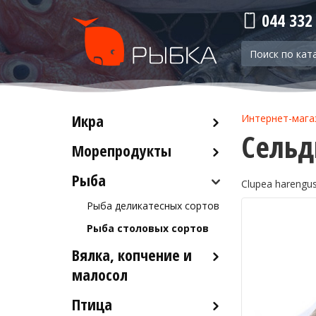
044 332
Икра
Интернет-мага
Сельд
Морепродукты
Красная икра
Черная икра
Рыба
Кальмары
Clupea harengu
Прочая икра
Осьминоги
Рыба деликатесных сортов
Крабы
Рыба столовых сортов
Креветки
Вялка, копчение и
Лобстеры / Омары
малосол
Мидии
Птица
Икра вяленая
Морской коктейль