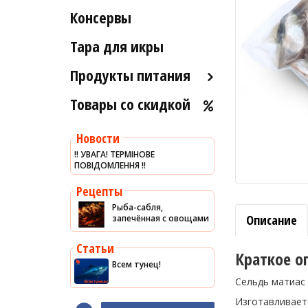
Рыба вяленая и сушеная
Консервы
Индейка
Морские ежи
Рыба слабосоленая
Мясо гребешка
Тара для икры
Рыба холодного и
Рапаны
горячего копчения
Продукты питания
Улитки
Товары со скидкой
Оливковое масло
Устрицы
Хумус
Другое
Новости
Уксус
‼️ УВАГА! ТЕРМІНОВЕ
ПОВІДОМЛЕННЯ ‼️
Сыры
Соусы
Рецепты
Рыба-сабля,
Сладости
Описание
запечённая с овощами
Рис
Статьи
Оливки
Краткое о
Всем тунец!
Мясные изделия
Сельдь матиас 
Макароны
Изготавливает