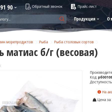
 91 90
Обратный звонок
Прайс-лист
Продукция
О 
зин морепродуктов
Рыба
Рыба столовых сортов
ь матиас б/г (весовая)
s
Производит
-7%
Код:
рб0010
Доступность
На акц
Цена за 