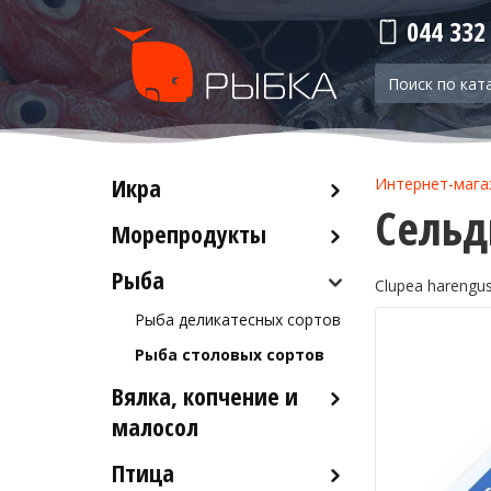
044 332
Икра
Интернет-мага
Сельд
Морепродукты
Красная икра
Черная икра
Рыба
Кальмары
Clupea harengu
Прочая икра
Осьминоги
Рыба деликатесных сортов
Крабы
Рыба столовых сортов
Креветки
Вялка, копчение и
Лобстеры / Омары
малосол
Мидии
Птица
Икра вяленая
Морской коктейль