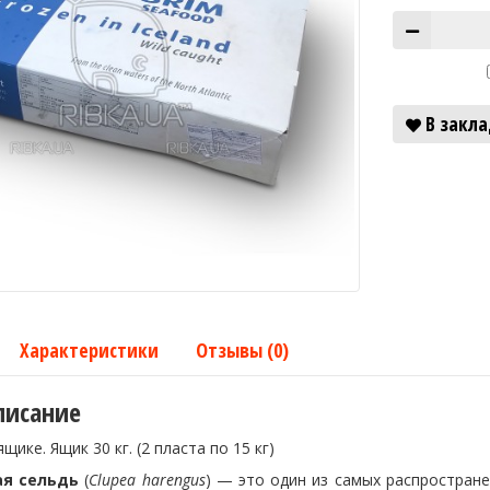
В закл
Характеристики
Отзывы (0)
писание
щике. Ящик 30 кг. (2 пласта по 15 кг)
ая сельдь
(
Clupea harengus
) — это один из самых распростран