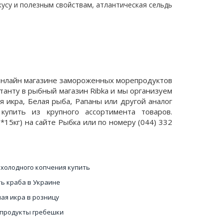
кусу и полезным свойствам, атлантическая сельдь
в онлайн магазине замороженных морепродуктов
ьтанту в рыбный магазин Ribka и мы организуем
я икра, Белая рыба, Рапаны или другой аналог
упить из крупного ассортимента товаров.
*15кг) на сайте Рыбка или по номеру (044) 332
 холодного копчения купить
ть краба в Украине
ая икра в розницу
продукты гребешки