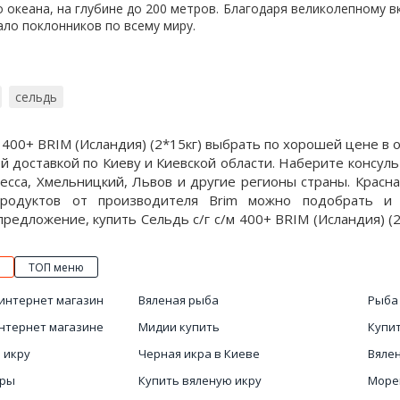
 океана, на глубине до 200 метров. Благодаря великолепному в
ло поклонников по всему миру.
сельдь
м 400+ BRIM (Исландия) (2*15кг) выбрать по хорошей цене 
ой доставкой по Киеву и Киевской области. Наберите консул
есса, Хмельницкий, Львов и другие регионы страны. Красна
продуктов от производителя Brim можно подобрать и к
редложение, купить Сельдь с/г с/м 400+ BRIM (Исландия) (2
ТОП меню
интернет магазин
Вяленая рыба
Рыба
интернет магазине
Мидии купить
Купи
 икру
Черная икра в Киеве
Вялен
кры
Купить вяленую икру
Море