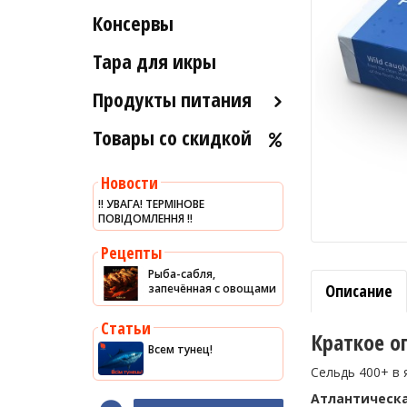
Рыба вяленая и сушеная
Консервы
Индейка
Морские ежи
Рыба слабосоленая
Мясо гребешка
Тара для икры
Рыба холодного и
Рапаны
горячего копчения
Продукты питания
Улитки
Товары со скидкой
Оливковое масло
Устрицы
Хумус
Другое
Новости
Уксус
‼️ УВАГА! ТЕРМІНОВЕ
ПОВІДОМЛЕННЯ ‼️
Сыры
Соусы
Рецепты
Рыба-сабля,
Сладости
Описание
запечённая с овощами
Рис
Статьи
Оливки
Краткое о
Всем тунец!
Мясные изделия
Сельдь 400+ в я
Макароны
Атлантическ