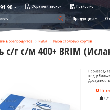
 91 90
Обратный звонок
Прайс-лист
Продукция
О 
зин морепродуктов
Рыба
Рыба столовых сортов
ь с/г с/м 400+ BRIM (Исла
s
Производит
Код:
рб0067
Доступность
На акц
Цен