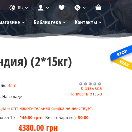
RU
магазине
Библиотека
Контакты
ндия) (2*15кг)
ель:
Brim
0 отзывов
5
Написать отзыв
: На складе
ии и опт накопительная скидка не действует.
а за 1 кг:
146.00 грн
Вес товара (кг):
30.00
4380.00 грн