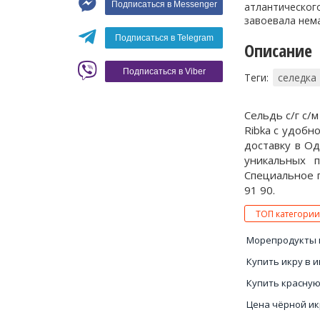
Подписаться в Messenger
атлантического
Вино
завоевала нема
Кофе
Белое вино
Подписаться в Telegram
Описание
Красное вино
Blaser
Подписаться в Viber
Теги:
селедка
Сельдь с/г с/
Ribka с удобн
доставку в Од
уникальных 
Специальное п
91 90.
ТОП категории
Морепродукты 
Купить икру в 
Купить красную
Цена чёрной и