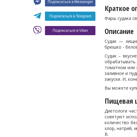
Подписаться в Messenger
Вино
Краткое о
Кофе
Белое вино
Подписаться в Telegram
Фарш судака с
Красное вино
Blaser
Описание
Подписаться в Viber
Судак — хищны
брюшко - бело
Судак – вкусн
обрабатывать
томатном или я
заливное и пуд
закуски. И, ко
Вы можете куп
Пищевая ц
Диетологи част
советуют испо
количество бел
хлор, натрий, 
В.