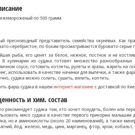
писание
вежемороженый по 500 грамм.
й пресноводный̆ представитель семейства окунёвых. Как пра
вато-серебристое, по бокам просматриваются буровато-серые п
ейшая рыба, его ценят за белое, нежное, постное и не костля
. В кулинарии из судака готовят множество разнообразных
ичном соусе, готовить котлеты, рулеты и зразы, жарить на ск
инг, использовать в качестве начинки для выпечки, а также фа
нечно, судака можно солить, сушить, вялить, коптить.
ить фарш судака в нашем
интернет-магазине
с доставкой по Кие
енность и хим. состав
о рекомендует судака тем, кто хочет похудеть, болен или пер
льзовать мясо судака в качестве первого прикорма малышам д
ка, но и аминокислоты (около 20 наименований), а также минер
магний, йод, железо, медь, цинк, марганец, фтор, хром, кобальт,