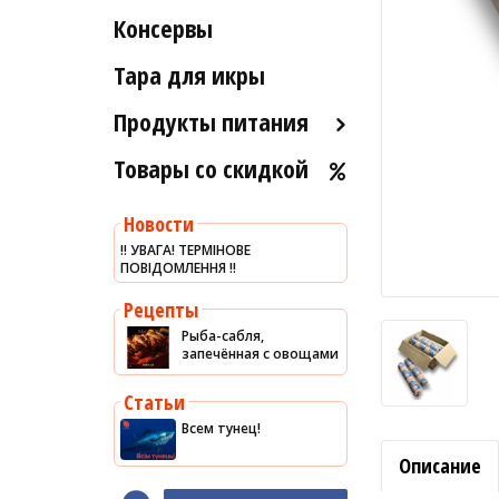
Рыба вяленая и сушеная
Консервы
Индейка
Морские ежи
Рыба слабосоленая
Мясо гребешка
Тара для икры
Рыба холодного и
Рапаны
горячего копчения
Продукты питания
Улитки
Товары со скидкой
Оливковое масло
Устрицы
Хумус
Другое
Новости
Уксус
‼️ УВАГА! ТЕРМІНОВЕ
ПОВІДОМЛЕННЯ ‼️
Сыры
Соусы
Рецепты
Рыба-сабля,
Сладости
запечённая с овощами
Рис
Статьи
Оливки
Всем тунец!
Мясные изделия
Описание
Макароны