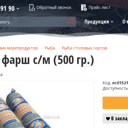
 91 90
Обратный звонок
Прайс-лист
Продукция
О 
зин морепродуктов
Рыба
Рыба столовых сортов
 фарш с/м (500 гр.)
ca
Код:
лс0152
Доступность
В закл