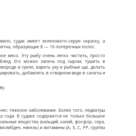
вило, судак имеет зеленовато-серую окраску, а
ятна, образующие 8 — 10 поперечных полос.
вое мясо. Эту рыбу очень легко чистить, просто
 блюд. Его можно запечь под сыром, тушить в
овороде и гриле, варить уху и рыбные щи, делать
ршировать, добавлять в отварном виде в салаты и
ву.
енес тяжелое заболевание. Более того, педиатры
о года. В судаке содержится не только большое
альные вещества (кальций, калий, фосфор, сера,
 молибден, никель) и витамины (А, Е, С, РР, группы