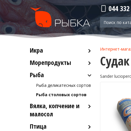
044 332
Икра
Интернет-мага
Судак
Морепродукты
Красная икра
Черная икра
Рыба
Кальмары
Sander lucioper
Прочая икра
Осьминоги
Рыба деликатесных сортов
Крабы
Рыба столовых сортов
Креветки
Вялка, копчение и
Лобстеры / Омары
малосол
Мидии
Птица
Икра вяленая
Морской коктейль