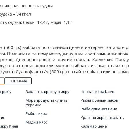
и пищевая ценность судака
удака – 84 ккал.
ь судака: белки -18,4 г, жиры -1,1 г
м (500 гр.) выбрать по отличной цене в интернет каталоге 
ины. Позвоните нашему менеджеру в магазин замороженных 
арьков, Днепропетровск и другие города. Креветки, Проду
дуктов от производителя можно выбрать и заказать из огр
упить Судак фарш с/м (500 гр.) на сайте ribka.ua или по номе
ТОП меню
ю рыбу
Заказать красную икру
Черная икра Киев
Морепродукты купить
Рыбы с белым мясом
Украина
Рыба сушеная цена
Рыбья икра
ая
Красная икра заказать
Мидии мясо
икру Киев
Кальмар цена