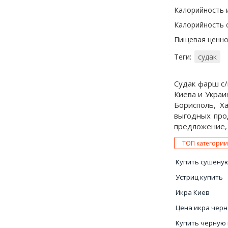
Калорийность 
Калорийность с
Пищевая ценност
Теги:
судак
Судак фарш с/
Киева и Укра
Борисполь, Х
выгодных про
предложение, к
ТОП категории
Купить сушену
Устриц купить
Икра Киев
Цена икра черн
Купить черную 