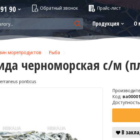
 91 90
Обратный звонок
Прайс-лист
Продукция
О 
зин морепродуктов
Рыба
ида черноморская с/м (п
erraneus ponticus
Производит
Код:
ва0000
Доступность
В закл