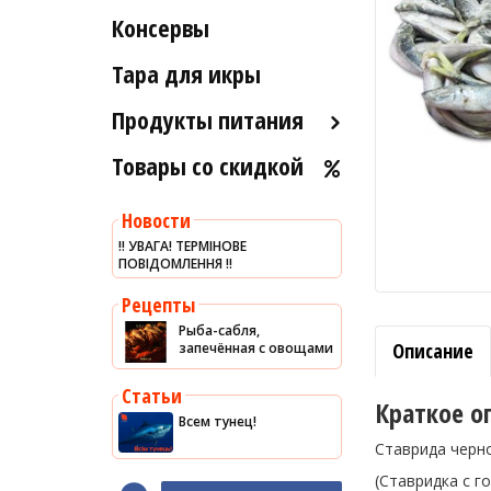
Рыба вяленая и сушеная
Консервы
Индейка
Морские ежи
Рыба слабосоленая
Мясо гребешка
Тара для икры
Рыба холодного и
Рапаны
горячего копчения
Продукты питания
Улитки
Товары со скидкой
Оливковое масло
Устрицы
Хумус
Другое
Новости
Уксус
‼️ УВАГА! ТЕРМІНОВЕ
ПОВІДОМЛЕННЯ ‼️
Сыры
Соусы
Рецепты
Рыба-сабля,
Сладости
Описание
запечённая с овощами
Рис
Статьи
Оливки
Краткое о
Всем тунец!
Мясные изделия
Ставрида черн
Макароны
(Ставридка с г