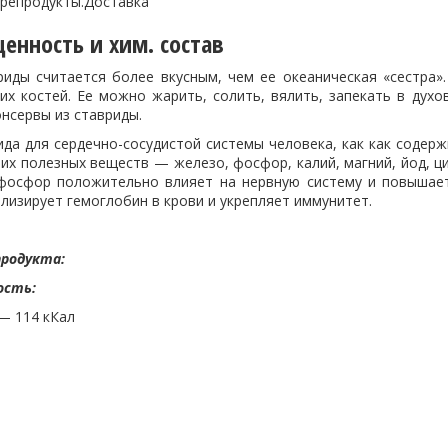
орепродукты.Доставка
енность и хим. состав
риды считается более вкусным, чем ее океаническая «сестра»
х костей. Ее можно жарить, солить, вялить, запекать в духов
нсервы из ставриды.
ида для сердечно-сосудистой системы человека, как как содер
их полезных веществ — железо, фосфор, калий, магний, йод, ци
фосфор положительно влияет на нервную систему и повышае
лизирует гемоглобин в крови и укрепляет иммунитет.
продукта:
ость:
— 114 кКал