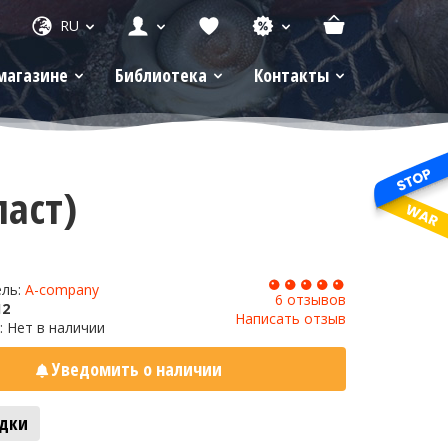
RU
магазине
Библиотека
Контакты
ласт)
ель:
A-company
6 отзывов
12
Написать отзыв
: Нет в наличии
Уведомить о наличии
адки