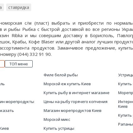
а
ставридка
номорская с/м (пласт) выбрать и приобрести по нормал
в и рыбы Рыбка с быстрой доставкой во все регионы Укр
азин Ribka и мы совершим доставку в Борисполь, Павлог
шок, Крабы, Кофе Blaser или другой аналог лучших продук
ассортимента продуктов. Заманчивое предложение, купить 
о номеру (044) 332 91 90.
ТОП меню
Филе белой рыбы
Устриц
йль
Морской еж купить Киев
Купить
Купить рыбу в интернет магазине
Морепр
зин морепродукты
Цены на рыбу горячего копчения
Интерн
Киев
аказать
Магазин морепродуктов Киев
Купить
Морской микс
Рапаны
 Киев
Купить устрицы