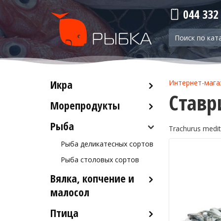
044 332
Икра
Интернет-мага
Ставр
Морепродукты
Красная икра
Черная икра
Рыба
Кальмары
Trachurus medit
Прочая икра
Осьминоги
Рыба деликатесных сортов
Крабы
Рыба столовых сортов
Креветки
Вялка, копчение и
Лобстеры / Омары
малосол
Мидии
Птица
Икра вяленая
Морской коктейль