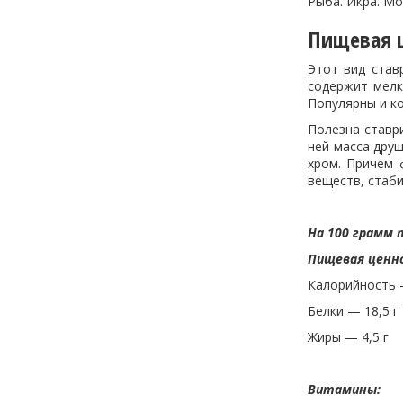
Рыба. Икра. М
Пищевая ц
Этот вид став
содержит мелки
Популярны и ко
Полезна ставр
ней масса друш
хром. Причем 
веществ, стаби
На 100 грамм 
Пищевая ценн
Калорийность 
Белки — 18,5 г
Жиры — 4,5 г
Витамины: