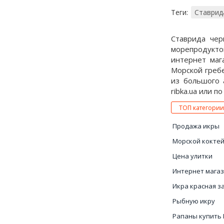
Теги:
Ставрид
Ставрида чер
морепродукто
интернет маг
Морской гребе
из большого 
ribka.ua или п
ТОП категории
Продажа икры
Морской кокте
Цена улитки
Интернет мага
Икра красная з
Рыбную икру
Рапаны купить