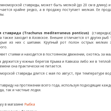
мноморской ставриды, может быть мелкой (до 20 см в длину) и к
ечается крайне редко, а в продажу поступает мелкая. Ее про
вы.
 ставрида (Trachurus mediterraneus ponticus)
(ставридка
а также заходит в Азовское. Внешне отличается от других рыб 
орые из них с шипами. Крупный рот полон острых мелких з
ого.
ивет стаями и находится в постоянном движении, охотясь за ма
 держится у южных берегов Крыма и Кавказа либо же в теплой 
емени она практически не питается.
морской ставриды длится с мая по август, при температуре во
тавриду на протяжении всего года, используя подходящие кажд
да, так и частные лодки.
ку в магазине
Рыбка