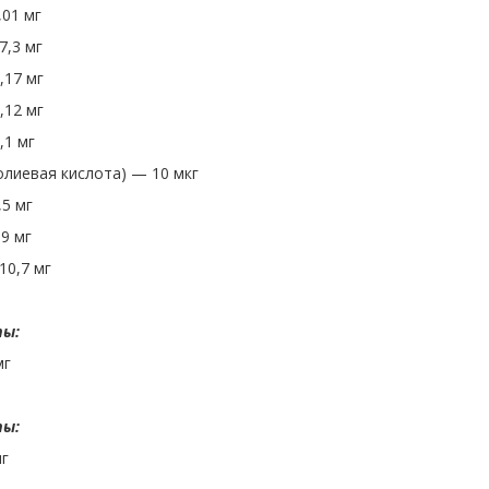
,01 мг
7,3 мг
,17 мг
,12 мг
,1 мг
олиевая кислота) — 10 мкг
5 мг
9 мг
10,7 мг
ты:
мг
ты:
мг