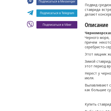
Подписаться в Messenger
Вино
Подвид средизе
ставрида встр
Кофе
Белое вино
Подписаться в Telegram
делают консер
Красное вино
Blaser
Описание
Подписаться в Viber
Черноморская
Черного моря, 
причем некот
серебристо-сер
Этот хищник ж
Зимой ставрида
этот период вр
Нерест у черно
июля.
Вылавливают с
как большие су
Купить ставрид