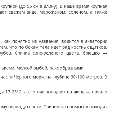
рупной (до 55 см в длину). В наше время крупная
дают свежем виде, мороженом, соленом, а также
), как понятно из названия, водится в акватории
тем, что по бокам тела идет ряд костных щитков,
убов. Спинка сине-зеленого цвета, брюшко —
льками, мелкой рыбой, ракообразными.
части Черного моря, на глубине 30-100 метров. В
ды 17-23°C, а его пик попадает на июнь — начало
ому периоду снасти. Причем на промысел выходят