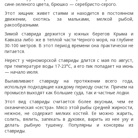
сине-зеленого цвета, брюшко — серебристо-серого.
Этот хищник живет стаями и находится в постоянном
движении, охотясь за мальками, мелкой рыбой,
ракообразными.
Зимой ставрида держится у южных берегов Крыма и
Кавказа либо же в теплой части Черного моря, на глубине
30-100 метров. В этот период времени она практически не
питается.
Нерест у черноморской ставриды длится с мая по август,
при температуре воды 17-23°C, а его пик попадает на июнь
— начало июля.
Вылавливают ставриду на протяжении всего года,
используя подходящие каждому периоду снасти. Причем на
промысел выходят как большие суда, так и частные лодки.
Этот вид ставриды считается более вкусным, чем ее
океаническая «сестра». Мясо этой рыбы средней жирности,
нежное, не содержит мелких костей. Ее можно жарить,
солить, вялить, запекать в духовке, варить из нее уху и
делать рыбную тушенку. Популярны и консервы из
ставриды.