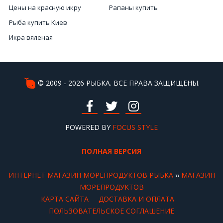
Цены на красную икру
Рапаны купить
Рыба купить Киев
Икра вяленая
Цена на икру черную
Черная икра рыба
Цена на красную икру в Украине
© 2009 - 2026 РЫБКА. ВСЕ ПРАВА ЗАЩИЩЕНЫ.
Цена настоящей черной икры
Устрицы Киев купить
Купить красную икру в Киеве
POWERED BY
FOCUS STYLE
ПОЛНАЯ ВЕРСИЯ
ИНТЕРНЕТ МАГАЗИН МОРЕПРОДУКТОВ РЫБКА
››
МАГАЗИН
МОРЕПРОДУКТОВ
КАРТА САЙТА
ДОСТАВКА И ОПЛАТА
ПОЛЬЗОВАТЕЛЬСКОЕ СОГЛАШЕНИЕ