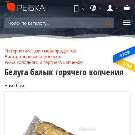
Интернет-магазин морепродуктов
Вялка, копчение и малосол
Рыба холодного и горячего копчения
Белуга балык горячего копчения
Huso huso