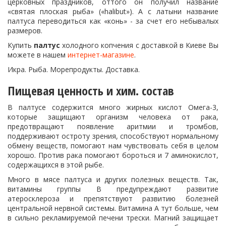
церковных праздников, оттого он получил название
«святая плоская рыба» («halibut»). А с латыни название
палтуса переводиться как «конь» - за счет его небывалых
размеров.
Купить
палтус
холодного копчения с доставкой в Киеве Вы
можете в нашем
интернет-магазине
.
Икра. Рыба. Морепродукты. Доставка.
Пищевая ценность и хим. состав
В палтусе содержится много жирных кислот Омега-3,
которые защищают организм человека от рака,
предотвращают появление аритмии и тромбов,
поддерживают остроту зрения, способствуют нормальному
обмену веществ, помогают нам чувствовать себя в целом
хорошо. Против рака помогают бороться и 7 аминокислот,
содержащихся в этой рыбе.
Много в мясе палтуса и других полезных веществ. Так,
витамины группы В предупреждают развитие
атеросклероза и препятствуют развитию болезней
центральной нервной системы. Витамина А тут больше, чем
в сильно рекламируемой печени трески. Магний защищает