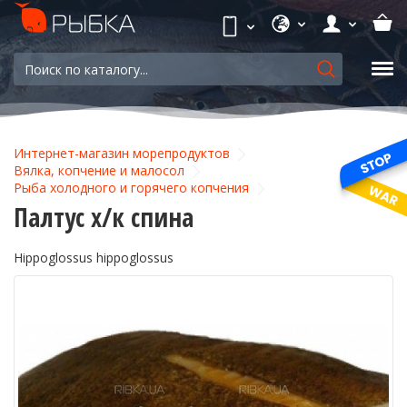
Интернет-магазин морепродуктов
Вялка, копчение и малосол
Рыба холодного и горячего копчения
Палтус х/к спина
Hippoglossus hippoglossus