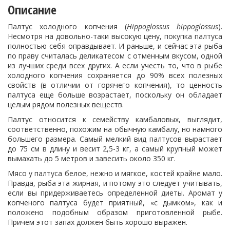
Описание
Палтус холодного копчения (
Hippoglossus hippoglossus
).
Несмотря на довольно-таки высокую цену, покупка палтуса
полностью себя оправдывает. И раньше, и сейчас эта рыба
по праву считалась деликатесом с отменным вкусом, одной
из лучших среди всех других. А если учесть то, что в рыбе
холодного копчения сохраняется до 90% всех полезных
свойств (в отличии от горячего копчения), то ценность
палтуса еще больше возрастает, поскольку он обладает
целым рядом полезных веществ.
Палтус относится к семейству камбаловых, выглядит,
соответственно, похожим на обычную камбалу, но намного
большего размера. Самый мелкий вид палтусов вырастает
до 75 см в длину и весит 2,5-3 кг, а самый крупный может
вымахать до 5 метров и завесить около 350 кг.
Мясо у палтуса белое, нежно и мягкое, костей крайне мало.
Правда, рыба эта жирная, и потому это следует учитывать,
если вы придерживаетесь определенной диеты. Аромат у
копченого палтуса будет приятный, «с дымком», как и
положено подобным образом приготовленной рыбе.
Причем этот запах должен быть хорошо выражен.