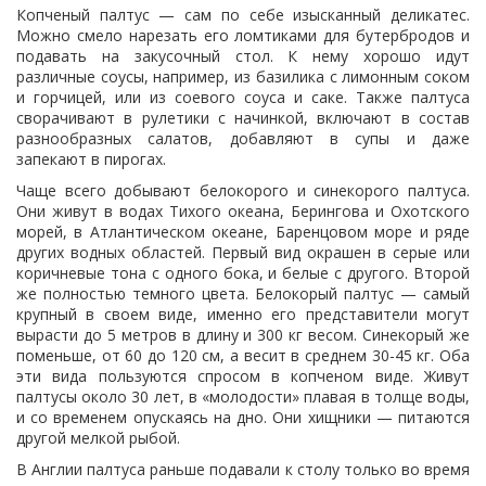
Копченый палтус — сам по себе изысканный деликатес.
Можно смело нарезать его ломтиками для бутербродов и
подавать на закусочный стол. К нему хорошо идут
различные соусы, например, из базилика с лимонным соком
и горчицей, или из соевого соуса и саке. Также палтуса
сворачивают в рулетики с начинкой, включают в состав
разнообразных салатов, добавляют в супы и даже
запекают в пирогах.
Чаще всего добывают белокорого и синекорого палтуса.
Они живут в водах Тихого океана, Берингова и Охотского
морей, в Атлантическом океане, Баренцовом море и ряде
других водных областей. Первый вид окрашен в серые или
коричневые тона с одного бока, и белые с другого. Второй
же полностью темного цвета. Белокорый палтус — самый
крупный в своем виде, именно его представители могут
вырасти до 5 метров в длину и 300 кг весом. Синекорый же
поменьше, от 60 до 120 см, а весит в среднем 30-45 кг. Оба
эти вида пользуются спросом в копченом виде. Живут
палтусы около 30 лет, в «молодости» плавая в толще воды,
и со временем опускаясь на дно. Они хищники — питаются
другой мелкой рыбой.
В Англии палтуса раньше подавали к столу только во время