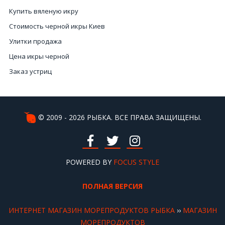
Купить вяленую икру
Стоимость черной икры Киев
Улитки продажа
Цена икры черной
Заказ устриц
Крабы Киев
Осьминог цена
Цена настоящей черной икры
© 2009 - 2026 РЫБКА. ВСЕ ПРАВА ЗАЩИЩЕНЫ.
Купить морепродукты Киев
Купить икру
Рыба слабосоленая купить
POWERED BY
FOCUS STYLE
Морепродукты заказ
ПОЛНАЯ ВЕРСИЯ
Магазин красной икры
Морепродукты купить Киев
ИНТЕРНЕТ МАГАЗИН МОРЕПРОДУКТОВ РЫБКА
››
МАГАЗИН
Морские продукты
МОРЕПРОДУКТОВ