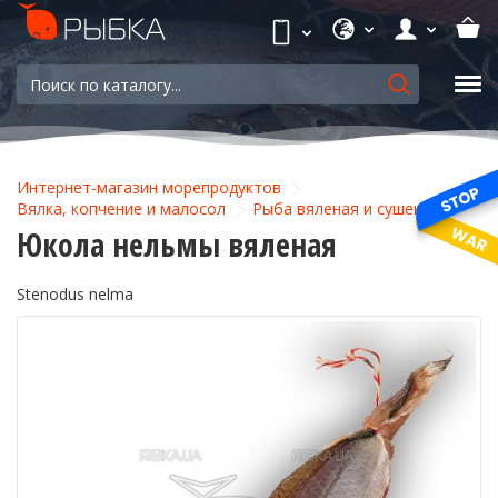
Интернет-магазин морепродуктов
Вялка, копчение и малосол
Рыба вяленая и сушеная
Юкола нельмы вяленая
Stenodus nelma