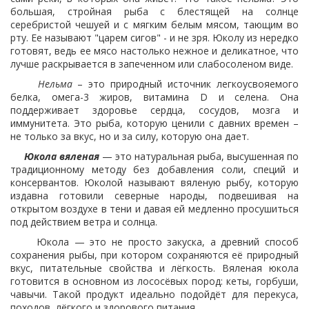
большая, стройная рыба с блестящей на солнце
серебристой чешуей и с мягким белым мясом, тающим во
рту. Ее называют "царем сигов" - и не зря. Юколу из нередко
готовят, ведь ее мясо настолько нежное и деликатное, что
лучше раскрывается в запеченном или слабосоленом виде.
Нельма
– это природный источник легкоусвояемого
белка, омега-3 жиров, витамина D и селена. Она
поддерживает здоровье сердца, сосудов, мозга и
иммунитета. Это рыба, которую ценили с давних времен –
не только за вкус, но и за силу, которую она дает.
Юкола вяленая
— это натуральная рыба, высушенная по
традиционному методу без добавления соли, специй и
консервантов. Юколой называют вяленую рыбу, которую
издавна готовили северные народы, подвешивая на
открытом воздухе в тени и давая ей медленно просушиться
под действием ветра и солнца.
Юкола — это не просто закуска, а древний способ
сохранения рыбы, при котором сохраняются её природный
вкус, питательные свойства и лёгкость. Вяленая юкола
готовится в основном из лососёвых пород: кеты, горбуши,
чавычи. Такой продукт идеально подойдёт для перекуса,
походов, лёгкого и здорового питания.