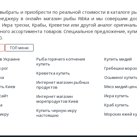
ыбрать и приобрести по реальной стоимости в каталоге ры
еджеру в онлайн магазин рыбы Ribka и мы совершим дост
. Икра трески, Крабы, Креветки или другой аналог оригина
пного ассортимента товаров. Специальное предложение, куп
0.
ТОП меню
в Украине
Рыба горячего копчения
Купить мидий
купить
 рог
Гребешки морск
Креветка купить
на
Осьминог купит
Интернет магазин рыбных
ть Киев
Мясо мидий цен
продуктов
сайт
Икра купить
Интернет магазин
морепродуктов Киев
на
Краб купить
Купить черную икру
икру
Морских ежей к
настоящую
ена в Украине
Белая рыба фил
Рапаны заказать
Интернет магазин