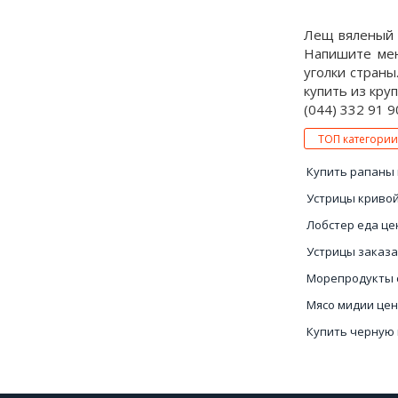
Лещ вяленый в
Напишите мен
уголки страны
купить из кру
(044) 332 91 9
ТОП категории
Купить рапаны 
Устрицы кривой
Лобстер еда це
Устрицы заказа
Морепродукты 
Мясо мидии це
Купить черную 
Икра красная ц