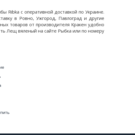
бы Ribka с оперативной доставкой по Украине.
авку в Ровно, Ужгород, Павлоград и другие
льных товаров от производителя Кракен удобно
ить Лещ вяленый на сайте Рыбка или по номеру
ие
ь
а
упить
е