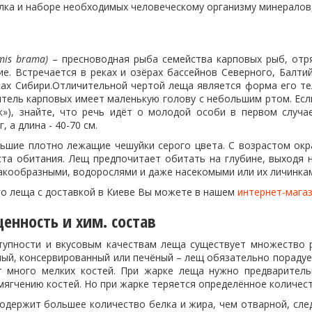
лка и наборе необходимых человеческому организму минералов,
mis brama)
– пресноводная рыба семейства карповых рыб, от
е. Встречается в реках и озёрах бассейнов Северного, Балтий
ках Сибири.Отличительной чертой леща является форма его т
итель карповых имеет маленькую голову с небольшим ртом. Есл
як»), знайте, что речь идёт о молодой особи в первом случ
г, а длина - 40-70 см.
ьшие плотно лежащие чешуйки серого цвета. С возрастом окр
ста обитания. Лещ предпочитает обитать на глубине, выходя 
акообразными, водорослями и даже насекомыми или их личинка
го леща с доставкой в Киеве Вы можете в нашем
интернет-мага
енность и хим. состав
тупности и вкусовым качествам леща существует множество р
ый, консервированный или печёный – лещ обязательно порадует
 много мелких костей. При жарке леща нужно предваритель
мягчению костей. Но при жарке теряется определённое количес
одержит большее количество белка и жира, чем отварной, след