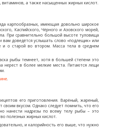
 витаминов, а также насыщенных жирных кислот.
ряда карпообразных, имеющая довольно широкое
ского, Каспийского, Чёрного и Азовского морей,
ела. При сравнительно большой высоте туловища
и вам доведётся услышать слово «подлещик» или
ае и о старой во втором. Масса тела в среднем
аска рыбы темнеет, хотя в большей степени это
на нерест в более мелкие места. Питаются лещи
ми.
зине
.
ецептов его приготовления. Варёный, жареный,
 своим вкусом. Однако следует помнить, что его
но нанести надрезы по всему телу рыбы – это
тво полезных жирных кислот.
овательно, и калорийность его выше, что нужно