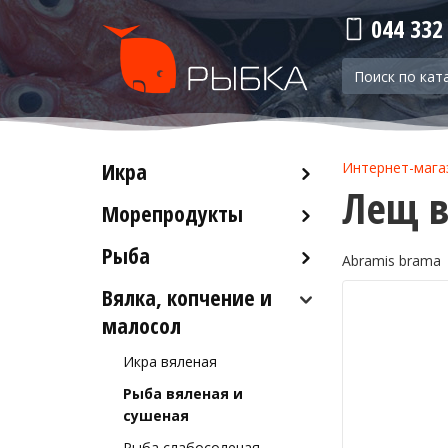
044 332
Икра
Интернет-мага
Лещ 
Морепродукты
Красная икра
Черная икра
Рыба
Кальмары
Abramis brama
Прочая икра
Осьминоги
Вялка, копчение и
Рыба деликатесных сортов
Крабы
малосол
Рыба столовых сортов
Креветки
Икра вяленая
Лобстеры / Омары
Рыба вяленая и
Мидии
сушеная
Морской коктейль
Рыба слабосоленая