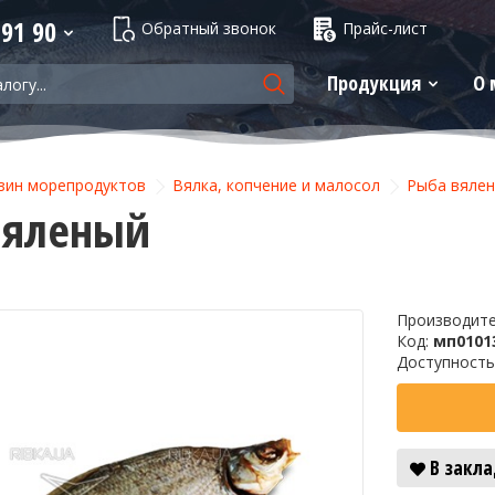
 91 90
Обратный звонок
Прайс-лист
Продукция
О 
зин морепродуктов
Вялка, копчение и малосол
Рыба вялен
вяленый
Производит
Код:
мп0101
Доступность
В закл