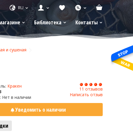
RU
магазине
Библиотека
Контакты
ая и сушеная
ель:
Кракен
11 отзывов
3
Написать отзыв
: Нет в наличии
Уведомить о наличии
адки