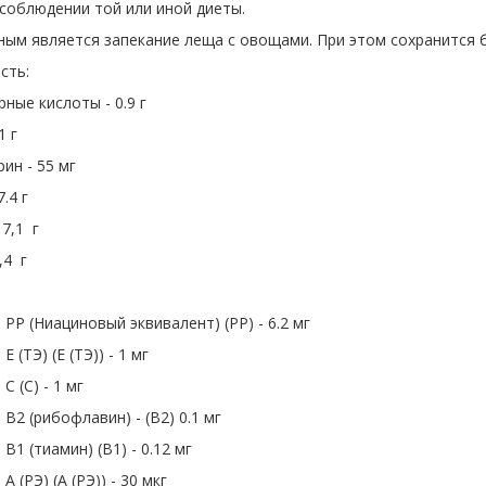
соблюдении той или иной диеты.
ным является запекание леща с овощами. При этом сохранится 
сть:
ые кислоты - 0.9 г
1 г
ин - 55 мг
7.4 г
17,1 г
,4 г
PP (Ниациновый эквивалент) (PP) - 6.2 мг
 (ТЭ) (E (ТЭ)) - 1 мг
C (C) - 1 мг
B2 (рибофлавин) - (B2) 0.1 мг
B1 (тиамин) (B1) - 0.12 мг
A (РЭ) (A (РЭ)) - 30 мкг