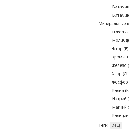
Витамин 
Витамин 
Минеральные в
Никель (N
Молибден
Фтор (F)
Хром (Cr
Железо (
Хлор (Cl)
Фосфор (
Калий (K
Натрий (
Магний (
Кальций 
Теги:
лещ