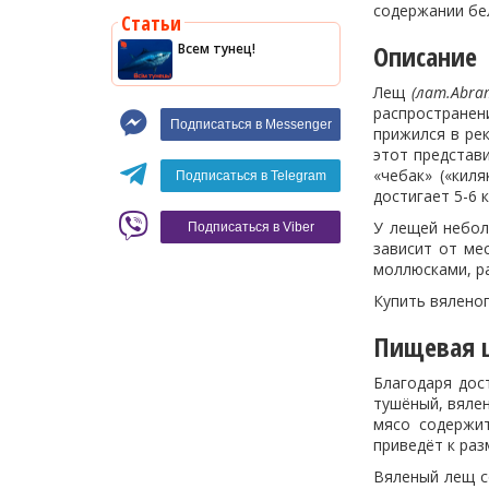
содержании бе
Статьи
Оливки
Описание
Всем тунец!
Мясные изделия
Лещ
(лат.Abra
Макароны
распространени
Подписаться в Messenger
прижился в ре
Вино
этот представ
Кофе
Белое вино
«чебак» («кил
Подписаться в Telegram
достигает 5-6 к
Красное вино
Blaser
У лещей небол
Подписаться в Viber
зависит от ме
моллюсками, р
Купить вялено
Пищевая ц
Благодаря дос
тушёный, вялен
мясо содержит
приведёт к раз
Вяленый лещ с