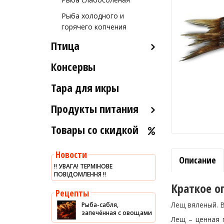
Морские ежи
Рыба холодного и
горячего копчения
Мясо гребешка
Птица
Рапаны
Улитки
Консервы
Индейка
Устрицы
Тара для икры
Другое
Продукты питания
Товары со скидкой
Оливковое масло
Хумус
Новости
Уксус
Описание
‼️ УВАГА! ТЕРМІНОВЕ
ПОВІДОМЛЕННЯ ‼️
Сыры
Краткое о
Соусы
Рецепты
Лещ вяленый. В
Рыба-сабля,
Сладости
запечённая с овощами
Лещ – ценная 
Рис