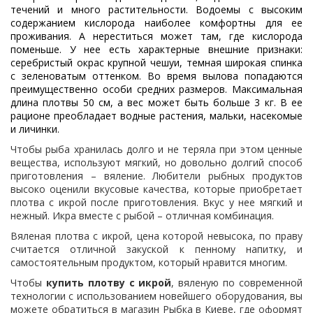
течений и много растительности. Водоемы с высоким
содержанием кислорода наиболее комфортны для ее
проживания. А нереститься может там, где кислорода
поменьше. У нее есть характерные внешние признаки:
серебристый окрас крупной чешуи, темная широкая спинка
с зеленоватым оттенком. Во время вылова попадаются
преимущественно особи средних размеров. Максимальная
длина плотвы 50 см, а вес может быть больше 3 кг. В ее
рационе преобладает водные растения, мальки, насекомые
и личинки.
Чтобы рыба хранилась долго и не теряла при этом ценные
вещества, используют мягкий, но довольно долгий способ
приготовления – вяление. Любители рыбных продуктов
высоко оценили вкусовые качества, которые приобретает
плотва с икрой после приготовления. Вкус у нее мягкий и
нежный. Икра вместе с рыбой – отличная комбинация.
Вяленая плотва с икрой, цена которой невысока, по праву
считается отличной закуской к пенному напитку, и
самостоятельным продуктом, который нравится многим.
Чтобы
купить плотву с икрой
, вяленую по современной
технологии с использованием новейшего оборудования, вы
можете обратиться в магазин Рыбка в Киеве, где оформят