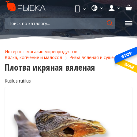
Интернет-магазин морепродуктов
Вялка, копчение и малосол
Рыба вяленая и сушеная
Плотва икряная вяленая
Rutilus rutilus