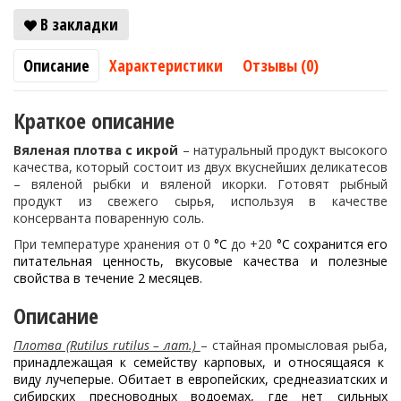
В закладки
Описание
Характеристики
Отзывы (0)
Краткое описание
Вяленая плотва с икрой
– натуральный продукт высокого
качества, который состоит из двух вкуснейших деликатесов
– вяленой рыбки и вяленой икорки. Готовят рыбный
продукт из свежего сырья, используя в качестве
консерванта поваренную соль.
При температуре хранения от 0
°C
до +20
°C сохранится его
питательная ценность, вкусовые качества и полезные
свойства в течение 2 месяцев.
Описание
Плотва (Rutilus rutilus – лат.)
– стайная промысловая рыба,
принадлежащая к семейству карповых, и относящаяся к
виду лучеперые. Обитает в европейских, среднеазиатских и
сибирских пресноводных водоемах, где нет сильных