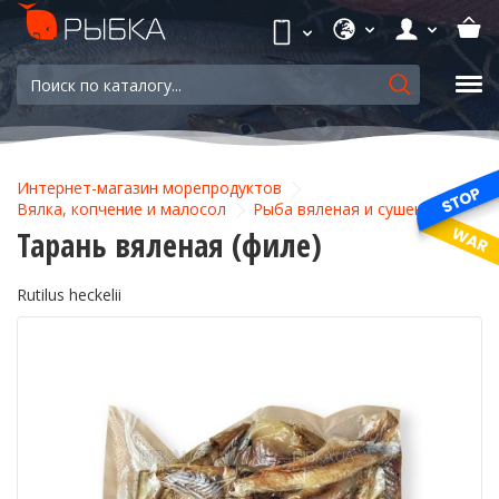
Интернет-магазин морепродуктов
Вялка, копчение и малосол
Рыба вяленая и сушеная
Тарань вяленая (филе)
Rutilus heckelii