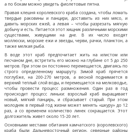
а по бокам можно увидеть фиолетовые пятна.
Правая клешня королевского краба создана, чтобы ломать
твердые раковины и панцири, доставить из них мясо, и
давить морских ежей, а левая – чтобы разрезать мягкую
добычу и есть. Питается этот хищник различными морскими
существами, живущими на дне. В их число входят
моллюски, морские ежи и звезды, черви, рачки, планктон, а
также мелкая рыба.
В воде этот краб предпочитает жить на илистом или
песчаном дне, встретить его можно на глубине от 5 до 250
метров. При этом он постоянно перемещается, двигаясь по
строго определенному маршруту. Зимой краб прячется
поглубже, на 200-270 метров, а весной поднимается в
верхний теплый слой воды, и перемещается на мелководье,
чтобы провести процесс размножения. Один раз в год
происходит процесс линьки: взрослый краб выращивает
новый, мягкий панцирь, и сбрасывает старый. При этом
молодняк в первый год жизни может менять «шкуру» до 12
раз, а со временем количество линек сокращается. Этот
долгожитель живет около 15-20 лет.
Основными местами обитания камчатского (королевского)
краба были Дальневосточный регион, северные районы