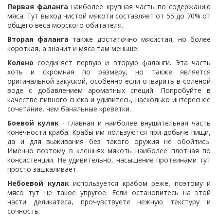
Первая фаланга
наиболее крупная часть по содержанию
мяса. Тут выход чистой мякоти составляет от 55 до 70% от
общего веса морского обитателя.
Вторая фаланга
также достаточно мясистая, но более
короткая, а значит и мяса там меньше.
К
олено
соединяет первую и вторую фаланги. Эта часть
хоть и скромная по размеру, но также является
оригинальной закуской, особенно если отварить в соленой
воде с добавлением ароматных специй. Попробуйте в
качестве пивного снека и удивитесь, насколько интереснее
сочетание, чем банальные креветки.
Б
оевой кулак
- главная и наиболее внушительная часть
конечности краба. Крабы им пользуются при добыче пищи,
да и для выживания без такого оружия не обойтись.
Именно поэтому в клешнях мякоть наиболее плотная по
консистенции. Не удивительно, насыщение протеинами тут
просто зашкаливает.
Небоевой кулак
используется крабом реже, поэтому и
мясо тут не такое упругое. Если остановитесь на этой
части деликатеса, прочувствуете нежную текстуру и
сочность.