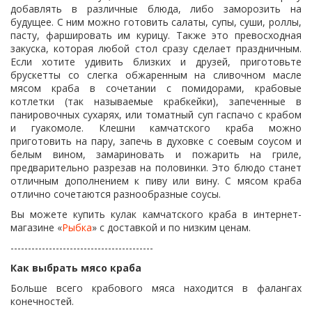
добавлять в различные блюда, либо заморозить на
будущее. С ним можно готовить салаты, супы, суши, роллы,
пасту, фаршировать им курицу. Также это превосходная
закуска, которая любой стол сразу сделает праздничным.
Если хотите удивить близких и друзей, приготовьте
брускетты со слегка обжаренным на сливочном масле
мясом краба в сочетании с помидорами, крабовые
котлетки (так называемые крабкейки), запеченные в
панировочных сухарях, или томатный суп гаспачо с крабом
и гуакомоле. Клешни камчатского краба можно
приготовить на пару, запечь в духовке с соевым соусом и
белым вином, замариновать и пожарить на гриле,
предварительно разрезав на половинки. Это блюдо станет
отличным дополнением к пиву или вину. С мясом краба
отлично сочетаются разнообразные соусы.
Вы можете купить кулак камчатского краба в интернет-
магазине «
Рыбка
» с доставкой и по низким ценам.
-----------------------------------------
Как выбрать мясо краба
Больше всего крабового мяса находится в фалангах
конечностей.