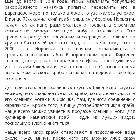
Еще до этого, в 30-е года, чтобы увеличить популяцию
ракообразного, начались попытки переселить его в
Баренцево море, но только в 60-е это увенчалось успехом.
В конце 70-х камчатский краб появился у берегов Норвегии,
начал там активно размножаться и поедать в огромном
количестве мелкую местную рыбу и моллюсков. Это
привело к росту его популяции (и сокращению количества
других обитателей местных вод), а также к тому, что в
2000-е в Норвегии его начали вылавливать в
промышленных масштабах. В норвежском городе Киркенес
теперь даже устраивают крабовое сафари с последующими
угощениями блюдами из мяса животного. Основное время
вылова камчатского краба выпадает на период с октября
по апрель.
Для приготовления различных вкусных блюд используется
нежное, чуть сладковатое мясо краба, которое находится в
его клешнях, ногах и в брюшке, там, где ноги соединены с
карапаксом. Кроме того, в пищу употребляется икра краба.
Чаще всего можно увидеть в продаже клешни и ноги. Для
кулинарии камчатский краб – один из лучших видов,
поскольку он легко чиститься.
Чаще всего мясо краба отваривают в подсоленной воде
около 15-20 минут, после чего его можно либо сразу