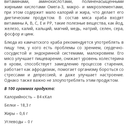
витаминами, аминокислотами, полиненасыщенными
жирными кислотами Омега-3, макро- и микроэлементами,
при этом содержит мало калорий и жира, что делает его
диетическим продуктом. В состав мяса краба входят
витамины A, В, С, Е и PP, такие полезные вещества, как йод,
железо, калий, кальций, магний, медь, натрий, селен, сера,
фосфор и цинк.
Блюда из камчатского краба рекомендуется употреблять в
пищу тем, у кого есть проблемы со зрением, сердечно-
сосудистой и эндокринной системами, малокровием. Его
мясо улучшает пищеварение, снижает уровень холестерина
в крови, способствует замедлению процессов старения,
работает как афродизиак, помогает организму бороться со
стрессами и депрессией, и даже улучшает настроение.
Однако также важно не злоупотреблять этим продуктом.
В 100 граммах продукта:
Калорийность – 84 кКал
Белки – 18,3 г
Жиры – 0,6 г
Углеводы – 0 г