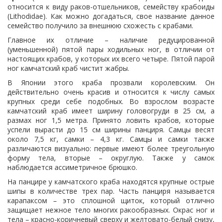
относится к виду раков-отшельников, семейству крабоиды
(Lithodidae). Как можно догадаться, свое название данное
семейство получило за внешнюю схожесть с крабами.
Главное их отличие – наличие редуцированной
(уменьшенной) пятой пары ходильных ног, в отличии от
настоящих крабов, у которых их всего четыре. Пятой парой
ног камчатский краб чистит жабры.
В Японии этого краба прозвали королевским. Он
действительно очень красив и относится к числу самых
крупных среди себе подобных. Во взрослом возрасте
камчатский краб имеет ширину головогруди в 25 см, а
размах ног 1,5 метра. Принято ловить крабов, которые
успели вырасти до 15 см ширины панциря. Самцы весят
около 7,5 кг, самки – 4,3 кг. Самцы и самки также
различаются визуально: первые имеют более треугольную
форму тела, вторые – округлую. Также у самок
наблюдается ассиметричное брюшко.
На панцире у камчатского краба находятся крупные острые
шипы в количестве трех пар. Часть панциря называется
карапаксом – это сплошной щиток, который отлично
защищает нежное тело многих ракообразных. Окрас ног и
тела – красно-коричневый сверху и желтовато-белый снизу,