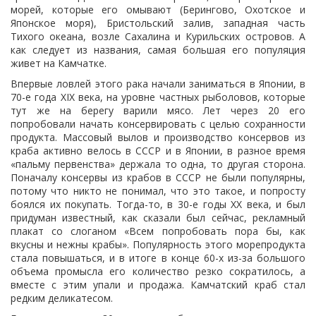
морей, которые его омывают (Берингово, Охотское и
Японское моря), Бристольский залив, западная часть
Тихого океана, возле Сахалина и Курильских островов. А
как следует из названия, самая большая его популяция
живет на Камчатке.
Впервые ловлей этого рака начали заниматься в Японии, в
70-е года XIX века, на уровне частных рыболовов, которые
тут же на берегу варили мясо. Лет через 20 его
попробовали начать консервировать с целью сохранности
продукта. Массовый вылов и производство консервов из
краба активно велось в СССР и в Японии, в разное время
«пальму первенства» держала то одна, то другая сторона.
Поначалу консервы из крабов в СССР не были популярны,
потому что никто не понимал, что это такое, и попросту
боялся их покупать. Тогда-то, в 30-е годы ХХ века, и был
придуман известный, как сказали был сейчас, рекламный
плакат со слоганом «Всем попробовать пора бы, как
вкусны и нежны крабы». Популярность этого морепродукта
стала повышаться, и в итоге в конце 60-х из-за большого
объема промысла его количество резко сократилось, а
вместе с этим упали и продажа. Камчатский краб стал
редким деликатесом.