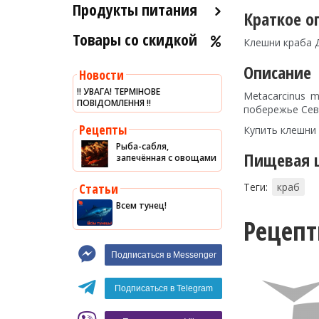
Продукты питания
Краткое о
Товары со скидкой
Оливковое масло
Клешни краба 
Хумус
Описание
Новости
Уксус
‼️ УВАГА! ТЕРМІНОВЕ
Metacarcinus 
ПОВІДОМЛЕННЯ ‼️
Сыры
побережье Сев
Соусы
Рецепты
Купить клешни 
Рыба-сабля,
Сладости
Пищевая ц
запечённая с овощами
Рис
Статьи
Теги:
краб
Оливки
Всем тунец!
Мясные изделия
Рецеп
Макароны
Подписаться в Messenger
Вино
Кофе
Белое вино
Подписаться в Telegram
Красное вино
Blaser