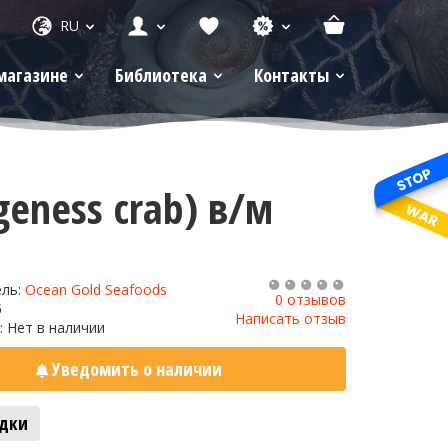
RU
магазине
Библиотека
Контакты
eness crab) в/м
ель:
Ocean Gold Seafoods
0 отзывов
6
Написать отзыв
: Нет в наличии
Уведомить о наличии
адки