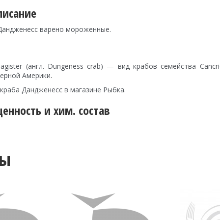
писание
Дандженесс варено мороженные.
magister (англ. Dungeness crab) — вид крабов семейства Canc
ерной Америки
.
краба Дандженесс в магазине Рыбка.
енность и хим. состав
ты