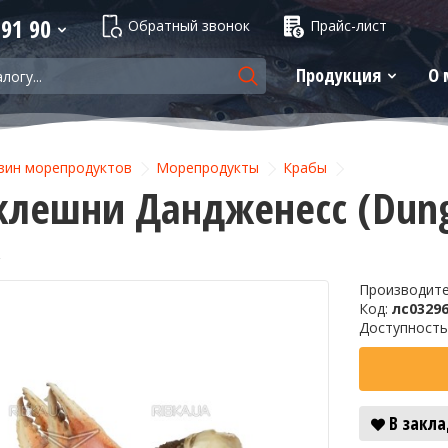
 91 90
Обратный звонок
Прайс-лист
Продукция
О 
зин морепродуктов
Морепродукты
Крабы
клешни Дандженесс (Dung
Производит
-7%
Код:
лс0329
Доступность
В закл