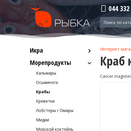
044 332
Икра
Интернет-мага
Краб 
Морепродукты
Красная икра
Черная икра
Кальмары
Cancer magister
Прочая икра
Осьминоги
Крабы
Креветки
Лобстеры / Омары
Мидии
Морской коктейль