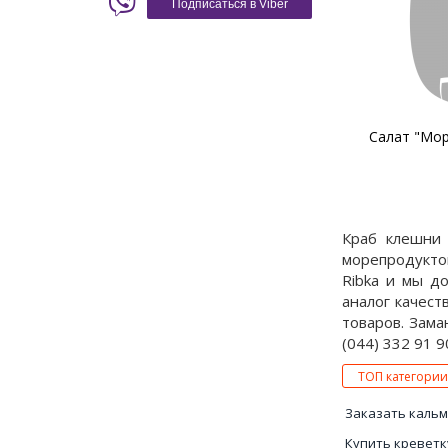
Подписаться в Viber
Салат "Мор
Краб клешни 
морепродукто
Ribka и мы д
аналог качест
товаров. Зама
(044) 332 91 9
ТОП категории
Заказать каль
Купить креветк