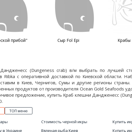
ской прибой"
Сыр Fol Epi
Крабы 
Дандженесс (Dungeness crab) в/м выбрать по лучшей ст
в Ribka с оперативной доставкой по Киевской области. Н
оставим в Киев, Чернигов, Сумы и другие регионы страны.
венных продуктов от производителя Ocean Gold Seafoods уд
нчивое предложение, купить Краб клешни Дандженесс (Dungen
0.
ТОП меню
мары
Стоимость черной икры
Купить ик
у в Украине
Вяленая рыба Киев
Купить ик