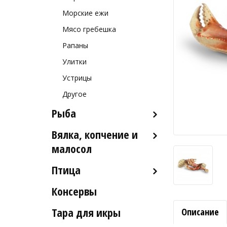
Морские ежи
Мясо гребешка
Рапаны
Улитки
Устрицы
Другое
Рыба
Вялка, копчение и
Рыба деликатесных сортов
малосол
Рыба столовых сортов
Птица
Икра вяленая
Рыба вяленая и сушеная
Консервы
Индейка
Рыба слабосоленая
Тара для икры
Описание
Рыба холодного и
горячего копчения