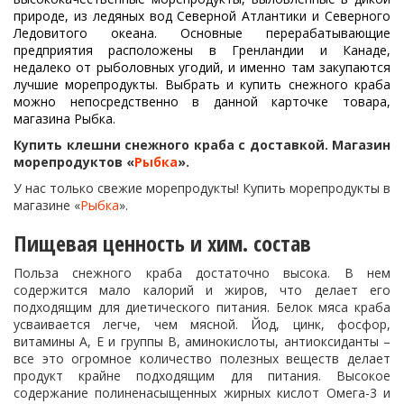
природе, из ледяных вод Северной Атлантики и Северного
Ледовитого океана. Основные перерабатывающие
предприятия расположены в Гренландии и Канаде,
недалеко от рыболовных угодий, и именно там закупаются
лучшие морепродукты. Выбрать и купить снежного краба
можно непосредственно в данной карточке товара,
магазина Рыбка.
Купить клешни снежного краба с доставкой. Магазин
морепродуктов «
Рыбка
».
У нас только свежие морепродукты! Купить морепродукты в
магазине «
Рыбка
».
Пищевая ценность и хим. состав
Польза снежного краба достаточно высока. В нем
содержится мало калорий и жиров, что делает его
подходящим для диетического питания. Белок мяса краба
усваивается легче, чем мясной. Йод, цинк, фосфор,
витамины А, Е и группы В, аминокислоты, антиоксиданты –
все это огромное количество полезных веществ делает
продукт крайне подходящим для питания. Высокое
содержание полиненасыщенных жирных кислот Омега-3 и