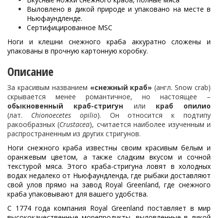
Выловлено в дикой природе и упаковано на месте в
Ньюфаундленде.
Сертифицированное MSC
Ноги и клешни снежного краба аккуратно сложены и
упакованы в прочную картонную коробку.
Описание
За красивым названием
«снежный краб»
(англ. Snow crab)
скрывается менее романтичное, но настоящее –
обыкновенный краб-стригун
или
краб опилио
(лат.
Chionoecetes opilio
). Он относится к подтипу
ракообразных (
Crustacea
), считается наиболее изученным и
распространенным из других стригунов.
Ноги снежного краба известны своим красивым белым и
оранжевым цветом, а также сладким вкусом и сочной
текстурой мяса. Этого краба-стригуна ловят в холодных
водах недалеко от Ньюфаундленда, где рыбаки доставляют
свой улов прямо на завод Royal Greenland, где снежного
краба упаковывают для вашего удобства.
С 1774 года компания Royal Greenland поставляет в мир
высококачественные морепродукты, выловленные в дикой