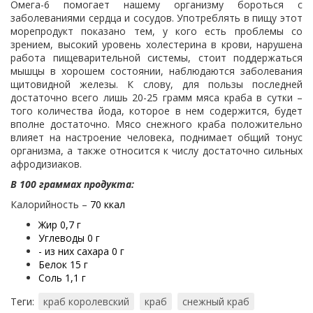
Омега-6 помогает нашему организму бороться с
заболеваниями сердца и сосудов. Употреблять в пищу этот
морепродукт показано тем, у кого есть проблемы со
зрением, высокий уровень холестерина в крови, нарушена
работа пищеварительной системы, стоит поддержаться
мышцы в хорошем состоянии, наблюдаются заболевания
щитовидной железы. К слову, для пользы последней
достаточно всего лишь 20-25 грамм мяса краба в сутки –
того количества йода, которое в нем содержится, будет
вполне достаточно. Мясо снежного краба положительно
влияет на настроение человека, поднимает общий тонус
организма, а также относится к числу достаточно сильных
афродизиаков.
В 100 граммах продукта:
Калорийность –
70 ккал
Жир 0,7 г
Углеводы 0 г
- из них сахара 0 г
Белок 15 г
Соль 1,1 г
Теги:
краб королевский
краб
снежный краб