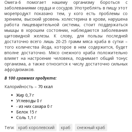
Омега-6 помогает нашему организму бороться с
заболеваниями сердца и сосудов. Употреблять в пищу этот
морепродукт показано тем, у кого есть проблемы со
зрением, высокий уровень холестерина в крови, нарушена
работа пищеварительной системы, стоит поддержаться
мышцы в хорошем состоянии, наблюдаются заболевания
щитовидной железы. К слову, для пользы последней
достаточно всего лишь 20-25 грамм мяса краба в сутки –
того количества йода, которое в нем содержится, будет
вполне достаточно. Мясо снежного краба положительно
влияет на настроение человека, поднимает общий тонус
организма, а также относится к числу достаточно сильных
афродизиаков.
В 100 граммах продукта:
Калорийность –
70 ккал
Жир 0,7 г
Углеводы 0 г
- из них сахара 0 г
Белок 15 г
Соль 1,1 г
Теги:
краб королевский
краб
снежный краб