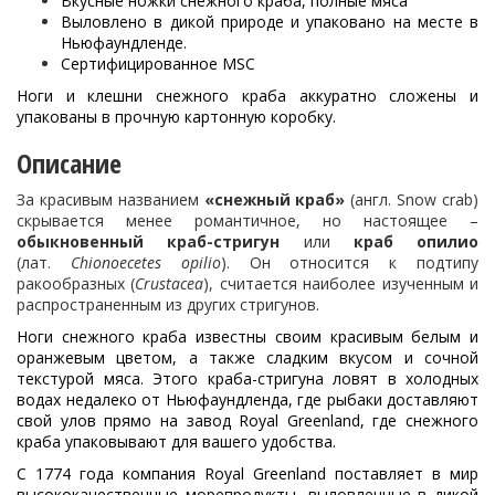
Вкусные ножки снежного краба, полные мяса
Выловлено в дикой природе и упаковано на месте в
Ньюфаундленде.
Сертифицированное MSC
Ноги и клешни снежного краба аккуратно сложены и
упакованы в прочную картонную коробку.
Описание
За красивым названием
«снежный краб»
(англ. Snow crab)
скрывается менее романтичное, но настоящее –
обыкновенный краб-стригун
или
краб опилио
(лат.
Chionoecetes opilio
). Он относится к подтипу
ракообразных (
Crustacea
), считается наиболее изученным и
распространенным из других стригунов.
Ноги снежного краба известны своим красивым белым и
оранжевым цветом, а также сладким вкусом и сочной
текстурой мяса. Этого краба-стригуна ловят в холодных
водах недалеко от Ньюфаундленда, где рыбаки доставляют
свой улов прямо на завод Royal Greenland, где снежного
краба упаковывают для вашего удобства.
С 1774 года компания Royal Greenland поставляет в мир
высококачественные морепродукты, выловленные в дикой