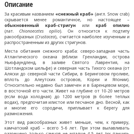
Описание
За красивым названием
«снежный краб»
(англ. Snow crab)
скрывается менее романтичное, но настоящее –
обыкновенный краб-стригун
или
краб опилио
(лат.
Chionoecetes opilio
). Он относится к подтипу
ракообразных (
Crustacea
), считается наиболее изученным и
распространенным из других стригунов.
Места обитания снежного краба: северо-западная часть
Атлантического океана (вблизи Гренландии, острова
Ньюфаундленд, в заливе Святого Лаврентия, на
Шотландском шельфе) и северная часть Тихого океана (от
Аляски до северной части Сибири, в Беринговом проливе,
вплоть до Алеутских островов, Кореи и Японии).
Относительно недавно был замечен и в Баренцевом море,
в восточной его части. Живет на глубине от 10-20 метров
(если вода холодная) до 1200 метров (в более теплых
водах), предпочитая илистое или песчаное дно. Весной, как
и многие его сородичи, приплывает к берегу для
размножения.
Этот вид ракообразных живет меньше, чем, к примеру,
камчатский краб – всего 5-6 лет. При этом вылавливать
разрешено только самцов не младше 4-5 лет (их панцирь