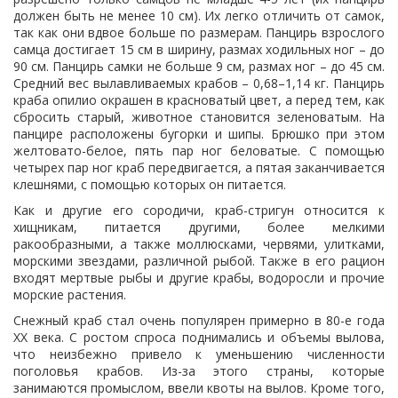
должен быть не менее 10 см). Их легко отличить от самок,
так как они вдвое больше по размерам. Панцирь взрослого
самца достигает 15 см в ширину, размах ходильных ног – до
90 см. Панцирь самки не больше 9 см, размах ног – до 45 см.
Средний вес вылавливаемых крабов – 0,68–1,14 кг. Панцирь
краба опилио окрашен в красноватый цвет, а перед тем, как
сбросить старый, животное становится зеленоватым. На
панцире расположены бугорки и шипы. Брюшко при этом
желтовато-белое, пять пар ног беловатые. С помощью
четырех пар ног краб передвигается, а пятая заканчивается
клешнями, с помощью которых он питается.
Как и другие его сородичи, краб-стригун относится к
хищникам, питается другими, более мелкими
ракообразными, а также моллюсками, червями, улитками,
морскими звездами, различной рыбой. Также в его рацион
входят мертвые рыбы и другие крабы, водоросли и прочие
морские растения.
Снежный краб стал очень популярен примерно в 80-е года
ХХ века. С ростом спроса поднимались и объемы вылова,
что неизбежно привело к уменьшению численности
поголовья крабов. Из-за этого страны, которые
занимаются промыслом, ввели квоты на вылов. Кроме того,