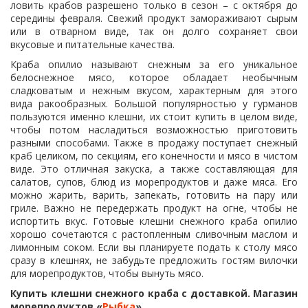
ловить крабов разрешено только в сезон – с октября до
середины февраля. Свежий продукт замораживают сырым
или в отварном виде, так он долго сохраняет свои
вкусовые и питательные качества.
Краба опилио называют снежным за его уникальное
белоснежное мясо, которое обладает необычным
сладковатым и нежным вкусом, характерным для этого
вида ракообразных. Большой популярностью у гурманов
пользуются именно клешни, их стоит купить в целом виде,
чтобы потом насладиться возможностью приготовить
разными способами. Также в продажу поступает снежный
краб целиком, по секциям, его конечности и мясо в чистом
виде. Это отличная закуска, а также составляющая для
салатов, супов, блюд из морепродуктов и даже мяса. Его
можно жарить, варить, запекать, готовить на пару или
гриле. Важно не передержать продукт на огне, чтобы не
испортить вкус. Готовые клешни снежного краба опилио
хорошо сочетаются с растопленным сливочным маслом и
лимонным соком. Если вы планируете подать к столу мясо
сразу в клешнях, не забудьте предложить гостям вилочки
для морепродуктов, чтобы вынуть мясо.
Купить клешни снежного краба с доставкой. Магазин
морепродуктов «
Рыбка
».