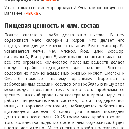
У нас только свежие морепродукты! Купить морепродукты в
магазине «
Рыбка
».
Пищевая ценность и хим. состав
Польза снежного краба достаточно высока. В нем
содержится мало калорий и жиров, что делает его
подходящим для диетического питания. Белок мяса краба
усваивается легче, чем мясной. Йод, цинк, фосфор,
витамины А, Е и группы В, аминокислоты, антиоксиданты –
все это огромное количество полезных веществ делает
продукт крайне подходящим для питания. Высокое
содержание полиненасыщенных жирных кислот Омега-3 и
Омега-6 помогает нашему организму бороться с
заболеваниями сердца и сосудов. Употреблять в пищу этот
морепродукт показано тем, у кого есть проблемы со
зрением, высокий уровень холестерина в крови, нарушена
работа пищеварительной системы, стоит поддержаться
мышцы в хорошем состоянии, наблюдаются заболевания
щитовидной железы. К слову, для пользы последней
достаточно всего лишь 20-25 грамм мяса краба в сутки –
того количества йода, которое в нем содержится, будет
вполне достаточно. Мясо снежного краба положительно