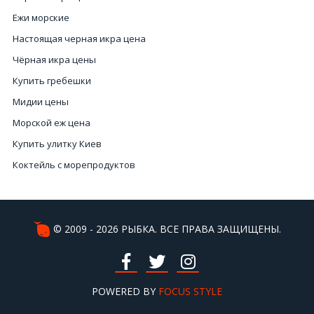
Ежи морские
Настоящая черная икра цена
Чёрная икра цены
Купить гребешки
Мидии цены
Морской еж цена
Купить улитку Киев
Коктейль с морепродуктов
Белое мясо рыбы
Красная икра купить Украина
Вяленая и сушеная рыба
© 2009 - 2026 РЫБКА. ВСЕ ПРАВА ЗАЩИЩЕНЫ.
Купить чёрную икру в Киеве
Икра рыбы купить
POWERED BY
FOCUS STYLE
Морской еж Киев