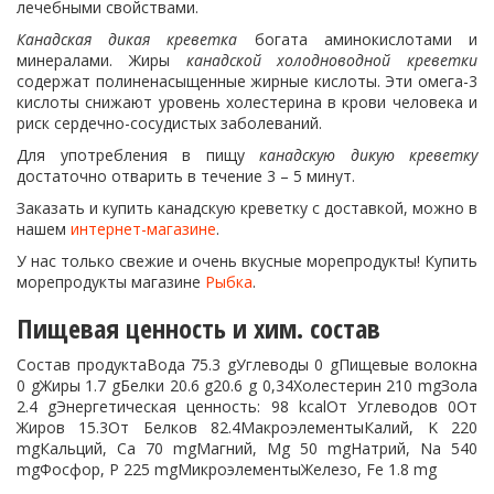
лечебными свойствами.
Канадская дикая креветка
богата аминокислотами и
минералами. Жиры
канадской холодноводной креветки
содержат полиненасыщенные жирные кислоты. Эти омега-3
кислоты снижают уровень холестерина в крови человека и
риск сердечно-сосудистых заболеваний.
Для употребления в пищу
канадскую дикую креветку
достаточно отварить в течение 3 – 5 минут.
Заказать и купить канадскую креветку с доставкой, можно в
нашем
интернет-магазине
.
У нас только свежие и очень вкусные морепродукты! Купить
морепродукты магазине
Рыбка
.
Пищевая ценность и хим. состав
Состав продуктаВода 75.3 gУглеводы 0 gПищевые волокна
0 gЖиры 1.7 gБелки 20.6 g20.6 g 0,34Холестерин 210 mgЗола
2.4 gЭнергетическая ценность: 98 kcalОт Углеводов 0От
Жиров 15.3От Белков 82.4МакроэлементыКалий, K 220
mgКальций, Ca 70 mgМагний, Mg 50 mgНатрий, Na 540
mgФосфор, P 225 mgМикроэлементыЖелезо, Fe 1.8 mg