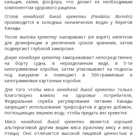
кальция, калия, фосфора, что делает ее необходимым
компонентом здорового рациона.
Отлов
канадской
дикой креветки
(
Pandalus Borealis
)
производится в холодных океанических водах у берегов
Канады.
После вылова
креветку
ошпаривают (не варят) кипятком
для дезинфекции и увеличения сроков хранения, затем
подвергают глубокой заморозке.
Дикую канадскую креветку
замораживают непосредственно
на борту судна, в неразделанном виде, в 5-ти
килограммовые коробки, затем упаковывают на подносы
под вакуумом и помещают в 500-граммовые и
килограммовые картонные коробки.
Для того чтобы мясо
канадской дикой креветки
только
благотворно влияло на здоровье потребителя,
Федеральная служба регулирования питания Канады
запрещает использование трифосфатов и других добавок,
поглощающих лишнюю воду, чтобы придать вес креветке.
Мясо
канадской дикой креветки
является хорошей
альтернативой другим видам мяса (красному мясу и мясу
птицы). Оно отличается высокой пищевой ценностью и